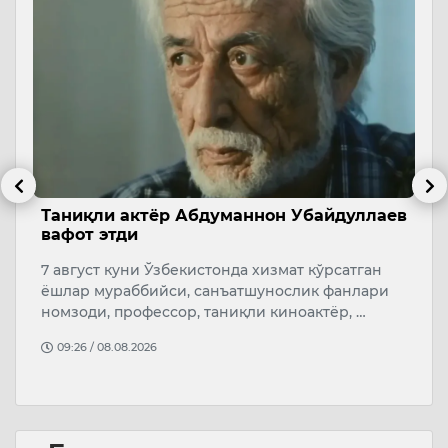
б
Таниқли актёр Абдуманнон Убайдуллаев
А
вафот этди
с
7 август куни Ўзбекистонда хизмат кўрсатган
А
ёшлар мураббийси, санъатшунослик фанлари
қ
т
номзоди, профессор, таниқли киноактёр, …
“
…
09:26 / 08.08.2026