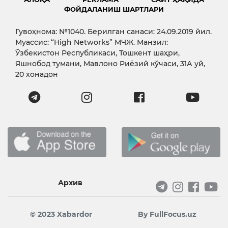
ФОЙДАЛАНИШ ШАРТЛАРИ
Гувоҳнома: №1040. Берилган санаси: 24.09.2019 йил.
Муассис: “High Networks” МЧЖ. Манзил:
Ўзбекистон Республикаси, Тошкент шаҳри,
Яшнобод тумани, Мавлоно Риёзий кўчаси, 31А уй,
20 хонадон
Архив
© 2023 Xabardor
By FullFocus.uz