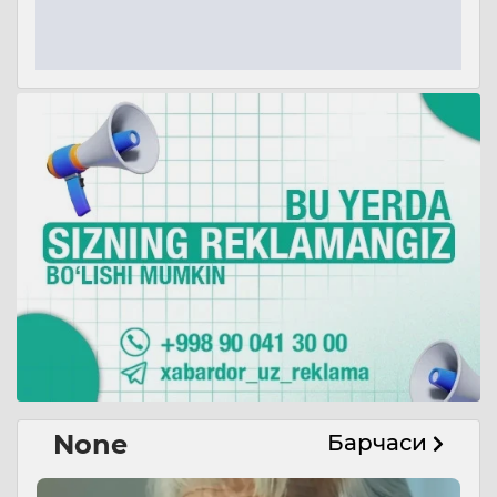
None
Барчаси