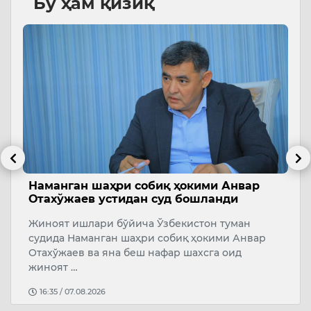
Бу ҳам қизиқ
Наманган шаҳри собиқ ҳокими Анвар
А
Отахўжаев устидан суд бошланди
э
и
Жиноят ишлари бўйича Ўзбекистон туман
Ў
м
судида Наманган шаҳри собиқ ҳокими Анвар
А
Отахўжаев ва яна беш нафар шахсга оид
ж
жиноят …
16:35 / 07.08.2026