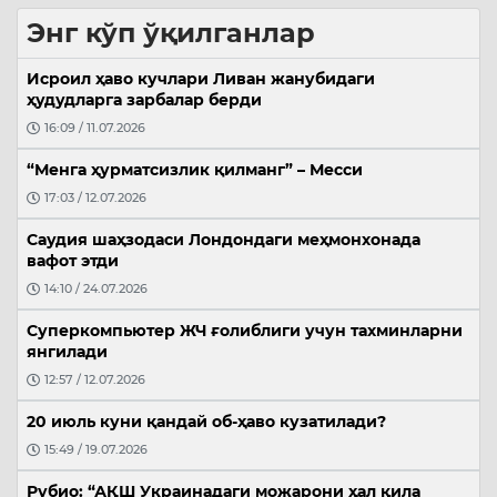
Энг кўп ўқилганлар
Исроил ҳаво кучлари Ливан жанубидаги
ҳудудларга зарбалар берди
16:09 / 11.07.2026
“Менга ҳурматсизлик қилманг” – Месси
17:03 / 12.07.2026
Саудия шаҳзодаси Лондондаги меҳмонхонада
вафот этди
14:10 / 24.07.2026
Суперкомпьютер ЖЧ ғолиблиги учун тахминларни
янгилади
12:57 / 12.07.2026
20 июль куни қандай об-ҳаво кузатилади?
15:49 / 19.07.2026
Рубио: “АҚШ Украинадаги можарони ҳал қила