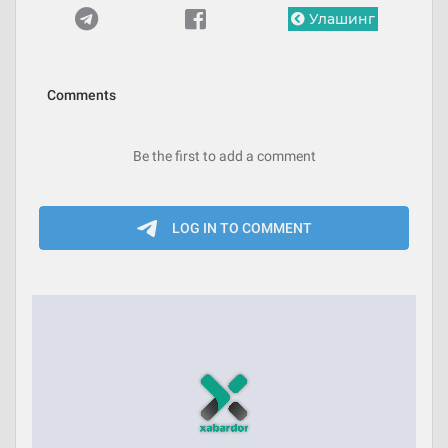
Улашинг