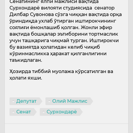
Сенатининг ялпи мажлиси вақтида
Сурхондарё вилояти студиясида сенатор
Дилбар Сувонова сўзга чиққан вақтида орқа
ўриндиқда ухлаб ўтирган иштирокчининг
соғлиғи ёмонлашиб қолган. Жонли эфир
вақтида бошқалар эътиборини тортмаслик
учун ташқарига чиқмай турган. Иштирокчи
бу вазиятда ҳолатидан келиб чиқиб
кўринмасликка ҳаракат қилганлигини
таъкидлаган.
Ҳозирда тиббий муолажа кўрсатилган ва
ҳолати яхши.
Депутат
Олий Мажлис
Сенат
Сурхондарё