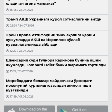
оладиган ягона мамлакат”
15:45 / 22.07.2026
Трамп АҚШ Украинага қурол сотмаслигини айтди
22:24 / 24.07.2026
Эрон Европа Иттифоқини тинч аҳолига қарши
ҳужумларда АҚШ ва Исроилни қўллаб-
қувватлаганликда айблади
12:27 / 25.07.2026
Швейсария суди Гулнора Каримова бўйича ишни
якунлади, Lombard Odier банки жаримага тортилди
15:21 / 28.07.2026
Мирободдаги болалар майдончаси ўрнидаги
ноқонуний қурилиш юзасидан жиноят иши
қўзғатилди
17:59 / 01.08.2026