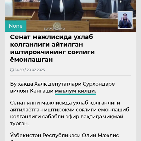
None
Сенат мажлисида ухлаб
қолганлиги айтилган
иштирокчининг соғлиги
ёмонлашган
14:50 / 20.02.2025
Бу ҳақда Халқ депутатлари Сурхондарё
вилоят Кенгаши
маълум қилди.
Сенат ялпи мажлисида ухлаб қолганлиги
айтилаётган иштирокчи соғлиги ёмонлашиб
қолганлиги сабабли эфир вақтида чиқмай
турган.
Ўзбекистон Республикаси Олий Мажлис