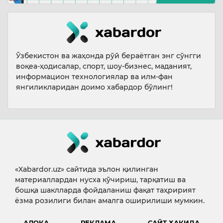
Ўзбекистон ва жаҳонда рўй бераётган энг сўнгги
воқеа-ҳодисалар, спорт, шоу-бизнес, маданият,
информацион технологиялар ва илм-фан
янгиликларидан доимо хабардор бўлинг!
«Xabardor.uz» сайтида эълон қилинган
материаллардан нусха кўчириш, тарқатиш ва
бошқа шаклларда фойдаланиш фақат таҳририят
ёзма розилиги билан амалга оширилиши мумкин.
АЛОҚА
РЕКЛАМА
САЙТ ҲАҚИДА