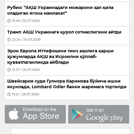
Рубио: “АҚШ Украинадаги можарони ҳал қила
оладиган ягона мамлакат”
15:45 / 22.07.2026
Трамп АҚШ Украинага қурол сотмаслигини айтди
22:24 / 24.07.2026
Эрон Европа Иттифоқини тинч аҳолига қарши
ҳужумларда АҚШ ва Исроилни қўллаб-
қувватлаганликда айблади
12:27 / 25.07.2026
Швейсария суди Гулнора Каримова бўйича ишни
якунлади, Lombard Odier банки жаримага тортилди
15:21 / 28.07.2026