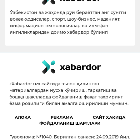
Ўзбекистон ва жаҳонда рўй бераётган энг сўнгги
воқеа-ҳодисалар, спорт, шоу-бизнес, маданият,
информацион технологиялар ва илм-фан
янгиликларидан доимо хабардор бўлинг!
«Xabardor.uz» сайтида эълон қилинган
материаллардан нусха кўчириш, тарқатиш ва
бошқа шаклларда фойдаланиш фақат таҳририят
ёзма розилиги билан амалга оширилиши мумкин.
АЛОҚА
РЕКЛАМА
САЙТ ҲАҚИДА
ФОЙДАЛАНИШ ШАРТЛАРИ
Гувоҳнома: №1040. Берилган санаси: 24.09.2019 йил.