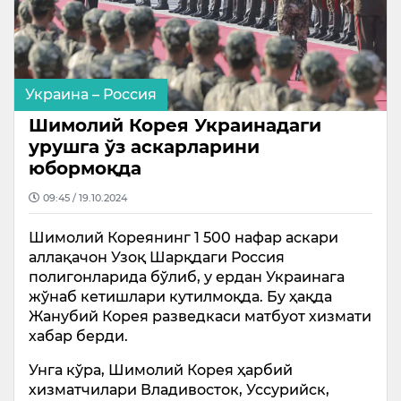
Украина – Россия
Шимолий Корея Украинадаги
урушга ўз аскарларини
юбормоқда
09:45 / 19.10.2024
Шимолий Кореянинг 1 500 нафар аскари
аллақачон Узоқ Шарқдаги Россия
полигонларида бўлиб, у ердан Украинага
жўнаб кетишлари кутилмоқда. Бу ҳақда
Жанубий Корея разведкаси матбуот хизмати
хабар берди.
Унга кўра, Шимолий Корея ҳарбий
хизматчилари Владивосток, Уссурийск,