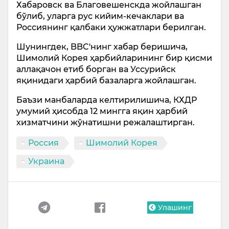
Хабаровск ва Благовешенскда жойлашган
бўлиб, уларга рус кийим-кечаклари ва
Россиянинг қалбаки ҳужжатлари берилган.
Шунингдек, BBC'нинг хабар беришича,
Шимолий Корея ҳарбийларининг бир қисми
аллақачон етиб борган ва Уссурийск
яқинидаги ҳарбий базаларга жойлашган.
Баъзи манбаларда келтирилишича, КХДР
умумий ҳисобда 12 мингга яқин ҳарбий
хизматчини жўнатишни режалаштирган.
Россия
Шимолий Корея
Украина
Улашинг