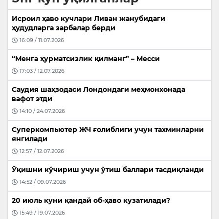
Исроил ҳаво кучлари Ливан жанубидаги
ҳудудларга зарбалар берди
16:09 / 11.07.2026
“Менга ҳурматсизлик қилманг” – Месси
17:03 / 12.07.2026
Саудия шаҳзодаси Лондондаги меҳмонхонада
вафот этди
14:10 / 24.07.2026
Суперкомпьютер ЖЧ ғолиблиги учун тахминларни
янгилади
12:57 / 12.07.2026
Ўқишни кўчириш учун ўтиш баллари тасдиқланди
14:52 / 09.07.2026
20 июль куни қандай об-ҳаво кузатилади?
15:49 / 19.07.2026