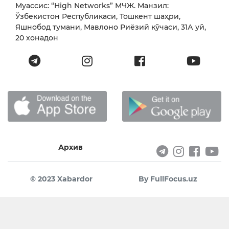
Муассис: “High Networks” МЧЖ. Манзил:
Ўзбекистон Республикаси, Тошкент шаҳри,
Яшнобод тумани, Мавлоно Риёзий кўчаси, 31А уй,
20 хонадон
Архив
© 2023 Xabardor
By FullFocus.uz