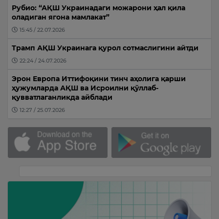
Рубио: “АҚШ Украинадаги можарони ҳал қила
оладиган ягона мамлакат”
15:45 / 22.07.2026
Трамп АҚШ Украинага қурол сотмаслигини айтди
22:24 / 24.07.2026
Эрон Европа Иттифоқини тинч аҳолига қарши
ҳужумларда АҚШ ва Исроилни қўллаб-
қувватлаганликда айблади
12:27 / 25.07.2026