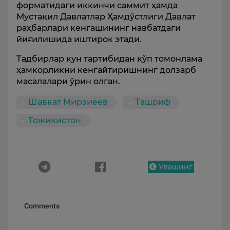
форматидаги иккинчи саммит ҳамда
Мустақил Давлатлар Ҳамдўстлиги Давлат
раҳбарлари кенгашининг навбатдаги
йиғилишида иштирок этади.
Тадбирлар кун тартибидан кўп томонлама
ҳамкорликни кенгайтиришнинг долзарб
масалалари ўрин олган.
Шавкат Мирзиёев
Ташриф
Тожикистон
Улашинг