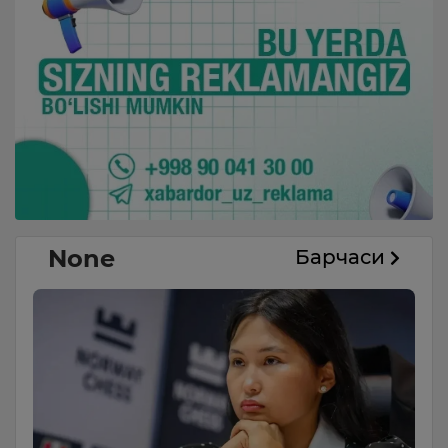
None
Барчаси