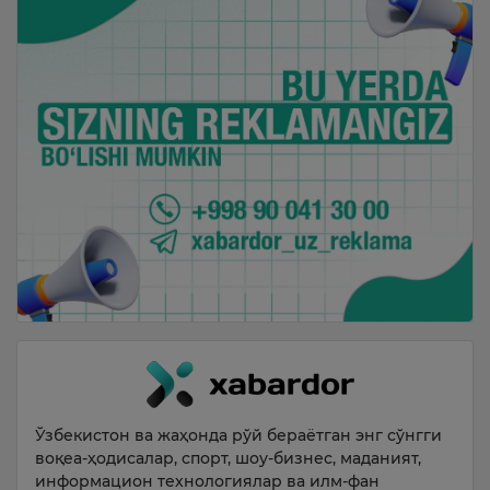
Ўзбекистон ва жаҳонда рўй бераётган энг сўнгги
воқеа-ҳодисалар, спорт, шоу-бизнес, маданият,
информацион технологиялар ва илм-фан