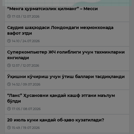
“Менга ҳурматсизлик қилманг” – Месси
17:03 / 12.07.2026
Саудия шаҳзодаси Лондондаги меҳмонхонада
вафот этди
14:10 / 24.07.2026
Суперкомпьютер ЖЧ ғолиблиги учун тахминларни
янгилади
12:57 / 12.07.2026
Ўқишни кўчириш учун ўтиш баллари тасдиқланди
14:52 / 09.07.2026
“Ланс” Ҳусановни қандай кашф этгани маълум
бўлди
17:05 / 08.07.2026
20 июль куни қандай об-ҳаво кузатилади?
15:49 / 19.07.2026