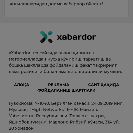
янгиликларидан доимо хабардор бўлинг!
«Xabardor.uz» сайтида эълон қилинган
материаллардан нусха кўчириш, тарқатиш ва
бошқа шаклларда фойдаланиш фақат таҳририят
ёзма розилиги билан амалга оширилиши мумкин.
АЛОҚА
РЕКЛАМА
САЙТ ҲАҚИДА
ФОЙДАЛАНИШ ШАРТЛАРИ
Гувоҳнома: №1040. Берилган санаси: 24.09.2019 йил.
Муассис: “High Networks” МЧЖ. Манзил:
Ўзбекистон Республикаси, Тошкент шаҳри,
Яшнобод тумани, Мавлоно Риёзий кўчаси, 31А уй,
20 хонадон