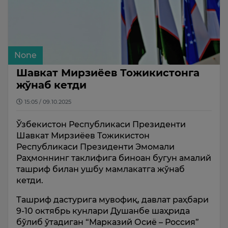
None
Шавкат Мирзиёев Тожикистонга
жўнаб кетди
15:05 / 09.10.2025
Ўзбекистон Республикаси Президенти
Шавкат Мирзиёев Тожикистон
Республикаси Президенти Эмомали
Раҳмоннинг таклифига биноан бугун амалий
ташриф билан ушбу мамлакатга жўнаб
кетди.
Ташриф дастурига мувофиқ, давлат раҳбари
9-10 октябрь кунлари Душанбе шаҳрида
бўлиб ўтадиган “Марказий Осиё – Россия”