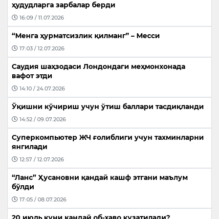
ҳудудларга зарбалар берди
16:09 / 11.07.2026
“Менга ҳурматсизлик қилманг” – Месси
17:03 / 12.07.2026
Саудия шаҳзодаси Лондондаги меҳмонхонада
вафот этди
14:10 / 24.07.2026
Ўқишни кўчириш учун ўтиш баллари тасдиқланди
14:52 / 09.07.2026
Суперкомпьютер ЖЧ ғолиблиги учун тахминларни
янгилади
12:57 / 12.07.2026
“Ланс” Ҳусановни қандай кашф этгани маълум
бўлди
17:05 / 08.07.2026
20 июль куни қандай об-ҳаво кузатилади?