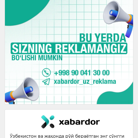
Ўзбекистон ва жаҳонда рўй бераётган энг сўнгги