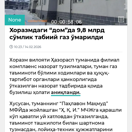
None
Хоразмдаги “дом”да 9,8 млрд
сўмлик табиий газ ўмарилди
10:23 / 14.02.2026
Хоразм вилояти Ҳазорасп туманида филиал
комплаенс назорат тузилмалари, туман газ
таъминоти бўлими ходимлари ва ҳуқуқ-
тартибот органлари ҳамкорлигида
ўтказилган назорат тадбирида қоида
бузилиш ҳолати
аниқланди.
Хусусан, туманнинг “Паҳлавон Маҳмуд”
МФЙда жойлашган “Ҳ. Қ. И.” МЧЖга қарашли
кўп қаватли уй хатловдан ўтказилганда,
таъминот ташкилоти билан шартнома
тузмасдан, лойиҳа-техник ҳужжатларини