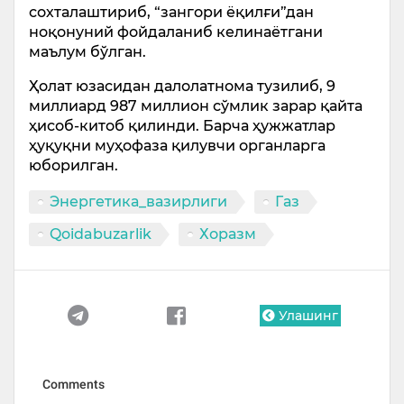
сохталаштириб, “зангори ёқилғи”дан
ноқонуний фойдаланиб келинаётгани
маълум бўлган.
Ҳолат юзасидан далолатнома тузилиб, 9
миллиард 987 миллион сўмлик зарар қайта
ҳисоб-китоб қилинди. Барча ҳужжатлар
ҳуқуқни муҳофаза қилувчи органларга
юборилган.
Энергетика_вазирлиги
Газ
Qoidabuzarlik
Хоразм
Улашинг