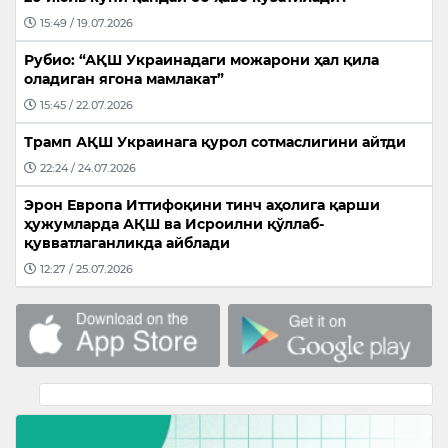
15:49 / 19.07.2026
Рубио: “АҚШ Украинадаги можарони ҳал қила
оладиган ягона мамлакат”
15:45 / 22.07.2026
Трамп АҚШ Украинага қурол сотмаслигини айтди
22:24 / 24.07.2026
Эрон Европа Иттифоқини тинч аҳолига қарши
ҳужумларда АҚШ ва Исроилни қўллаб-
қувватлаганликда айблади
12:27 / 25.07.2026