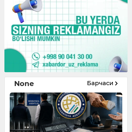
None
Барчаси