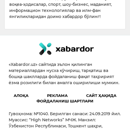
воқеа-ҳодисалар, спорт, шоу-бизнес, маданият,
информацион технологиялар ва илм-фан
янгиликларидан доимо хабардор бўлинг!
«Xabardor.uz» сайтида эълон қилинган
материаллардан нусха кўчириш, тарқатиш ва
бошқа шаклларда фойдаланиш фақат таҳририят
ёзма розилиги билан амалга оширилиши мумкин.
АЛОҚА
РЕКЛАМА
САЙТ ҲАҚИДА
ФОЙДАЛАНИШ ШАРТЛАРИ
Гувоҳнома: №1040. Берилган санаси: 24.09.2019 йил.
Муассис: “High Networks” МЧЖ. Манзил:
Ўзбекистон Республикаси, Тошкент шаҳри,