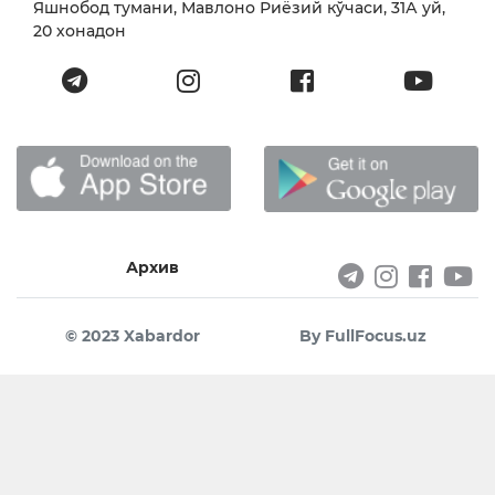
Яшнобод тумани, Мавлоно Риёзий кўчаси, 31А уй,
20 хонадон
Архив
© 2023 Xabardor
By FullFocus.uz