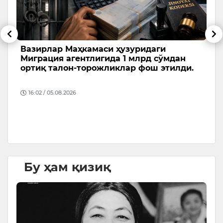
Вазирлар Маҳкамаси ҳузуридаги
Б
Миграция агентлигида 1 млрд сўмдан
в
ортиқ талон-торожликлар фош этилди.
у
Ф
16:02 / 05.08.2026
б
б
Бу ҳам қизиқ