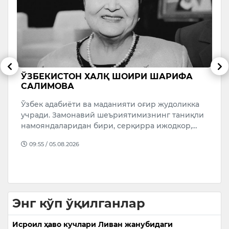
​ЎЗБЕКИСТОН ХАЛҚ ШОИРИ ШАРИФА
Т
САЛИМОВА
ч
ю
Ўзбек адабиёти ва маданияти оғир жудоликка
б
учради. Замонавий шеъриятимизнинг таниқли
Ў
намояндаларидан бири, серқирра ижодкор,…
L
09:55 / 05.08.2026
ю
Энг кўп ўқилганлар
Исроил ҳаво кучлари Ливан жанубидаги