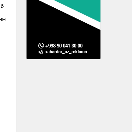
иб
ҳим