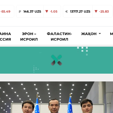
-55.49
₽
146.37 UZS
-1.05
€
13717.27 UZS
-25.83
АИНА
ЭРОН –
ФАЛАСТИН-
ЖАҲОН
М
ОССИЯ
ИСРОИЛ
ИСРОИЛ