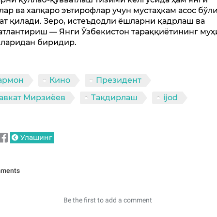
лар ва халқаро эътирофлар учун мустаҳкам асос бўл
ат қилади. Зеро, истеъдодли ёшларни қадрлаш ва
атлантириш — Янги Ўзбекистон тараққиётининг му
ларидан биридир.
армон
Кино
Президент
авкат Мирзиёев
Тақдирлаш
ijod
Улашинг