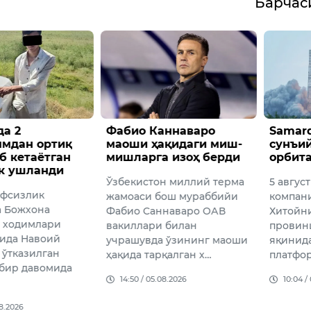
Барча
а 2
Фабио Каннаваро
Samar
ммдан ортиқ
маоши ҳақидаги миш-
сунъи
б кетаётган
мишларга изоҳ берди
орбит
к ушланди
Ўзбекистон миллий терма
5 авгус
вфсизлик
жамоаси бош мураббийи
компан
а Божхона
Фабио Cаннаваро ОАВ
Хитойн
 ходимлари
вакиллари билан
провин
ида Навоий
учрашувда ўзининг маоши
яқинида
 ўтказилган
ҳақида тарқалган х…
платфо
дбир давомида
14:50 / 05.08.2026
10:04 /
08.2026