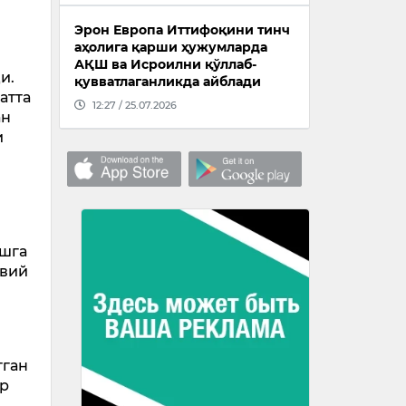
Эрон Европа Иттифоқини тинч
аҳолига қарши ҳужумларда
АҚШ ва Исроилни қўллаб-
и.
қувватлаганликда айблади
атта
12:27 / 25.07.2026
ан
и
ишга
авий
тган
ор