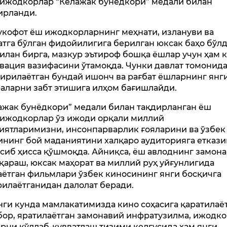
ижодкорлар “Келажак бунёдкори” медали билан
ирланди.
укофот ёш ижодкорларнинг меҳнати, излануви ва
атга бўлган фидойилигига берилган юксак баҳо бўлд
илан бирга, мазкур эътироф бошқа ёшлар учун ҳам к
вация вазифасини ўтамоқда. Чунки давлат томонид
ирилаётган бундай ишонч ва рағбат ёшларнинг янг
аларни забт этишига илҳом бағишлайди.
ажак бунёдкори” медали билан тақдирланган ёш
ижодкорлар ўз ижоди орқали миллий
иятларимизни, инсонпарварлик ғояларини ва ўзбек
ининг бой маданиятини халқаро аудиторияга етказ
сиб ҳисса қўшмоқда. Айниқса, ёш авлоднинг замон
қараш, юксак маҳорат ва миллий руҳ уйғунлигида
аётган фильмлари ўзбек киносининг янги босқичга
рилаётганидан далолат беради.
нги кунда мамлакатимизда кино соҳасига қаратилаё
бор, яратилаётган замонавий инфратузилма, ижодк
рни қўллаб-қувватлаш тизими келгусида ҳам янги