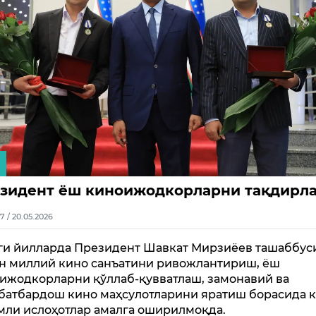
зидент ёш киноижодкорларни тақдирл
7 / 20.05.2026
ги йилларда Президент Шавкат Мирзиёев ташаббус
н миллий кино санъатини ривожлантириш, ёш
ижодкорларни қўллаб-қувватлаш, замонавий ва
батбардош кино маҳсулотларини яратиш борасида 
мли ислоҳотлар амалга оширилмоқда.