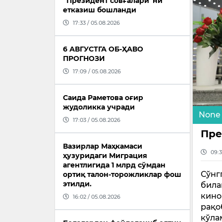
“Президент совғалари”ни
етказиш бошланди
17:33 / 05.08.2026
6 АВГУСТГА ОБ-ҲАВО
ПРОГНОЗИ
17:09 / 05.08.2026
Саида Раметова оғир
жудоликка учради
None
17:03 / 05.08.2026
Пре
Вазирлар Маҳкамаси
09:3
ҳузуридаги Миграция
агентлигида 1 млрд сўмдан
Сўнг
ортиқ талон-торожликлар фош
этилди.
била
кино
16:02 / 05.08.2026
рақо
кўла