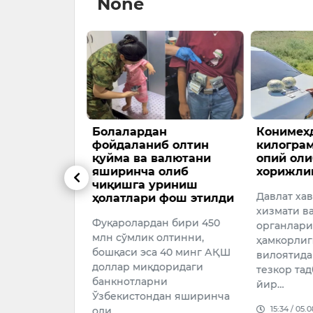
None
Маҳкамаси
Болалардан
Конимехд
 Миграция
фойдаланиб олтин
килогра
а 1 млрд
қуйма ва валютани
опий оли
иқ талон-
яширинча олиб
хорижли
ар фош
чиқишга уриниш
Давлат ха
ҳолатлари фош этилди
хизмати в
Фуқаролардан бири 450
органлари
026
млн сўмлик олтинни,
ҳамкорлиг
бошқаси эса 40 минг АҚШ
вилоятида
доллар миқдоридаги
тезкор та
банкнотларни
йир…
Ўзбекистондан яширинча
15:34 / 05.
оли…