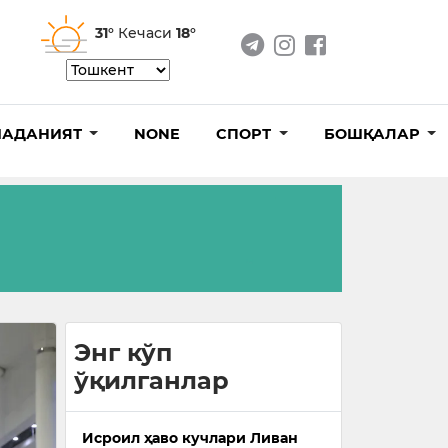
31°
Кечаси
18°
АДАНИЯТ
NONE
СПОРТ
БОШҚАЛАР
Энг кўп
ўқилганлар
Исроил ҳаво кучлари Ливан