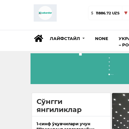
$
11886.72 UZS
ЛАЙФСТАЙЛ
NONE
УКР
– Р
Сўнгги
янгиликлар
1-синф ўқувчилари учун