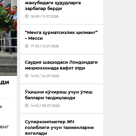
жанубидаги ҳудудларга
зарбалар берди
16:09 / 11.07.2026
“Менга ҳурматсизлик қилманг”
– Месси
17:03 / 12.07.2026
Саудия шаҳзодаси Лондондаги
меҳмонхонада вафот этди
14:10 / 24.07.2026
ади
Ўқишни кўчириш учун ўтиш
баллари тасдиқланди
14:52 / 09.07.2026
и
Суперкомпьютер ЖЧ
кенг
ғолиблиги учун тахминларни
янгилади