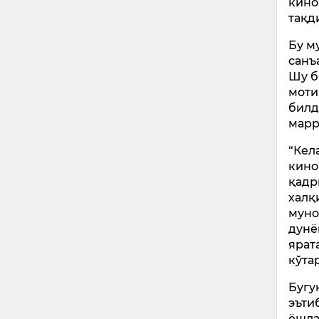
кино
тақд
Бу м
санъ
Шу б
моти
билд
марр
“Кел
кино
қадр
халқ
муно
дунё
ярат
кўта
Бугу
эъти
ёшла