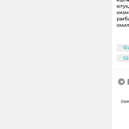
ютуқ
хизм
рағб
омил
Ф
Ш