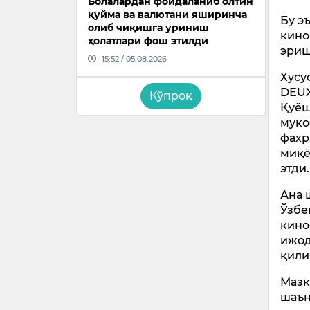
Болалардан фойдаланиб олтин
қуйма ва валютани яширинча
Бу э
олиб чиқишга уриниш
кино
ҳолатлари фош этилди
эриш
15:52 / 05.08.2026
Хусу
DEUX
Кўпроқ
Қуёш
муко
фахр
миқё
этди.
Ана 
Ўзбе
кино
ижо
қили
Мазк
шаън