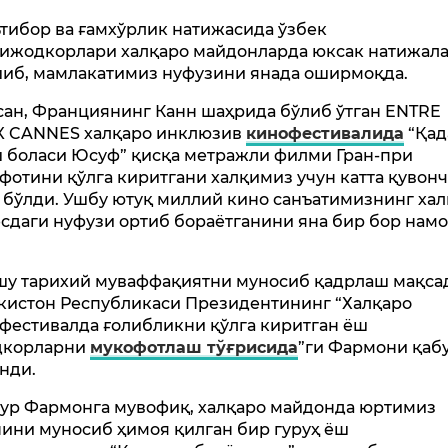
ътибор ва ғамхўрлик натижасида ўзбек
ижодкорлари халқаро майдонларда юксак натижала
иб, мамлакатимиз нуфузини янада оширмоқда.
сан, Франциянинг Канн шаҳрида бўлиб ўтган ENTRE
 CANNES халқаро инклюзив
кинофестивалида
“Қад
 боласи Юсуф” қисқа метражли филми Гран-при
фотини қўлга киритгани халқимиз учун катта қувонч
 бўлди. Ушбу ютуқ миллий кино санъатимизнинг ха
сдаги нуфузи ортиб бораётганини яна бир бор нам
шу тарихий муваффақиятни муносиб қадрлаш мақса
кистон Республикаси Президентининг “Халқаро
фестивалда ғолибликни қўлга киритган ёш
дкорларни
мукофотлаш тўғрисида
”ги Фармони қаб
нди.
ур Фармонга мувофиқ, халқаро майдонда юртимиз
ини муносиб ҳимоя қилган бир гуруҳ ёш