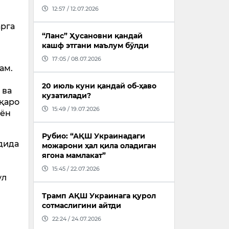
12:57 / 12.07.2026
рга
“Ланс” Ҳусановни қандай
кашф этгани маълум бўлди
17:05 / 08.07.2026
ам.
20 июль куни қандай об-ҳаво
 ва
кузатилади?
лқаро
15:49 / 19.07.2026
оён
Рубио: “АҚШ Украинадаги
дида
можарони ҳал қила оладиган
ягона мамлакат”
15:45 / 22.07.2026
ул
Трамп АҚШ Украинага қурол
сотмаслигини айтди
22:24 / 24.07.2026