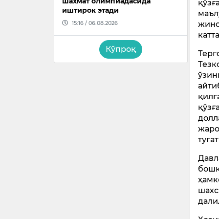
шахмат олимпиадасида
қўзғ
иштирок этади
маъл
15:16 / 06.08.2026
жино
катт
Кўпроқ
Терг
Тезк
ўзин
айти
қилг
қўзғ
долл
жаро
туга
Давл
бошқ
ҳамк
шахс
дали