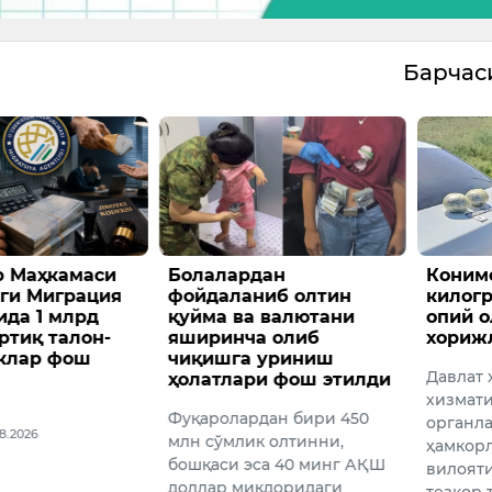
Барча
р Маҳкамаси
Болалардан
Коним
ги Миграция
фойдаланиб олтин
килог
ида 1 млрд
қуйма ва валютани
опий о
ртиқ талон-
яширинча олиб
хориж
клар фош
чиқишга уриниш
Давлат 
ҳолатлари фош этилди
хизмати
Фуқаролардан бири 450
органл
08.2026
млн сўмлик олтинни,
ҳамкор
бошқаси эса 40 минг АҚШ
вилояти
доллар миқдоридаги
тезкор 