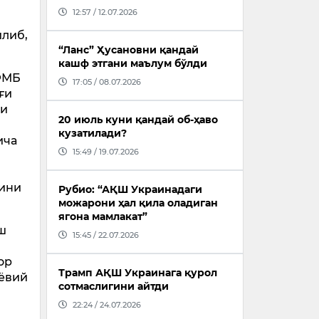
12:57 / 12.07.2026
илиб,
“Ланс” Ҳусановни қандай
кашф этгани маълум бўлди
 ФМБ
17:05 / 08.07.2026
ғи
ни
20 июль куни қандай об-ҳаво
кузатилади?
ича
15:49 / 19.07.2026
шини
Рубио: “АҚШ Украинадаги
можарони ҳал қила оладиган
ягона мамлакат”
ш
15:45 / 22.07.2026
ор
Трамп АҚШ Украинага қурол
шёвий
сотмаслигини айтди
22:24 / 24.07.2026