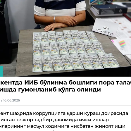
кентда ИИБ бўлинма бошлиғи пора тала
ишда гумонланиб қўлга олинди
0 / 16.06.2026
ент шаҳрида коррупцияга қарши кураш доирасида
зилган тезкор тадбир давомида ички ишлар
нларининг масъул ходимига нисбатан жиноят иши