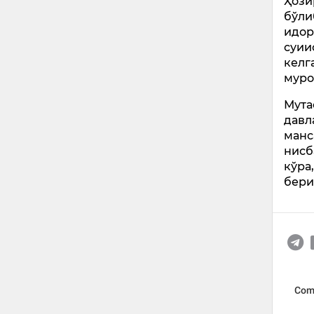
Ҳози
бўли
идор
суии
келг
муро
Мута
давл
манс
нисб
кўра
бери