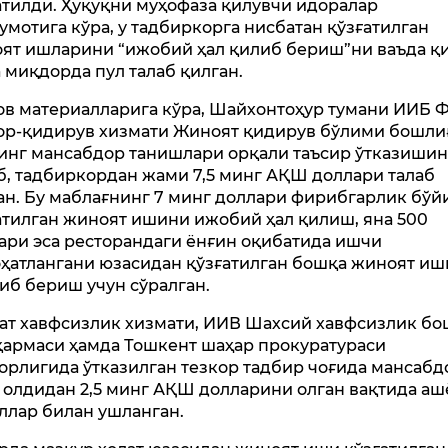
атилди. Ҳуқуқни муҳофаза қилувчи идоралар
умотига кўра, у тадбиркорга нисбатан қўзғатилган
ят ишларини “ижобий ҳал қилиб бериш”ни ваъда қ
а миқдорда пул талаб қилган.
ов материалларига кўра, Шайхонтоҳур тумани ИИБ
ор-қидирув хизмати Жиноят қидирув бўлими бошли
инг мансабдор танишлари орқали таъсир ўтказиши
б, тадбиркордан жами 7,5 минг АҚШ доллари талаб
ан. Бу маблағнинг 7 минг доллари фирибгарлик бўй
атилган жиноят ишини ижобий ҳал қилиш, яна 500
ари эса ресторандаги ёнғин оқибатида ишчи
ҳатлангани юзасидан қўзғатилган бошқа жиноят и
тиб бериш учун сўралган.
ат хавфсизлик хизмати, ИИВ Шахсий хавфсизлик бо
армаси ҳамда Тошкент шаҳар прокуратураси
орлигида ўтказилган тезкор тадбир чоғида мансабд
 олдидан 2,5 минг АҚШ долларини олган вақтида а
ллар билан ушланган.