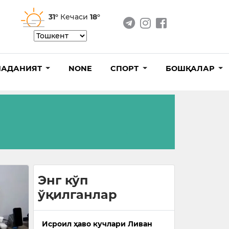
31°
Кечаси
18°
АДАНИЯТ
NONE
СПОРТ
БОШҚАЛАР
Энг кўп
ўқилганлар
Исроил ҳаво кучлари Ливан