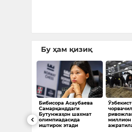
орида маблағ
…
026
Бу ҳам қизиқ
 қурилишга
Бибисора Асаубаева
Ўзбекист
и
Самарқанддаги
чорвачи
Бутунжаҳон шахмат
ривожла
яти, Фарғона
олимпиадасида
миллион
на кўчасида
иштирок этади
ажратил
аб келаётган