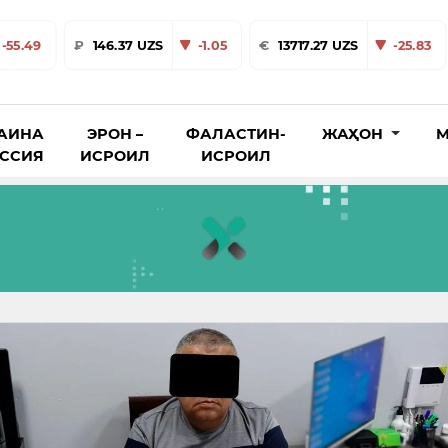
-55.49
₽
146.37 UZS
-1.05
€
13717.27 UZS
-25.83
АИНА
ЭРОН –
ФАЛАСТИН-
ЖАҲОН
М
ОССИЯ
ИСРОИЛ
ИСРОИЛ