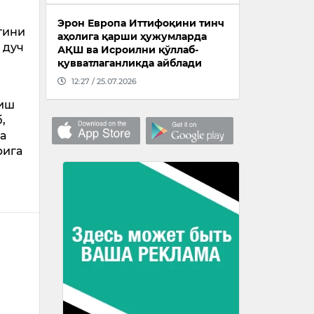
Эрон Европа Иттифоқини тинч
тини
аҳолига қарши ҳужумларда
 дуч
АҚШ ва Исроилни қўллаб-
қувватлаганликда айблади
12:27 / 25.07.2026
шиш
,
а
рига