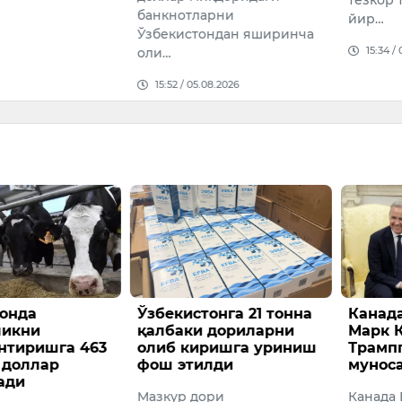
банкнотларни
йир…
Ўзбекистондан яширинча
15:34 /
оли…
15:52 / 05.08.2026
онда
Ўзбекистонга 21 тонна
Канад
ликни
қалбаки дориларни
Марк 
нтиришга 463
олиб киришга уриниш
Трамп
 доллар
фош этилди
мунос
ади
Мазкур дори
Канада