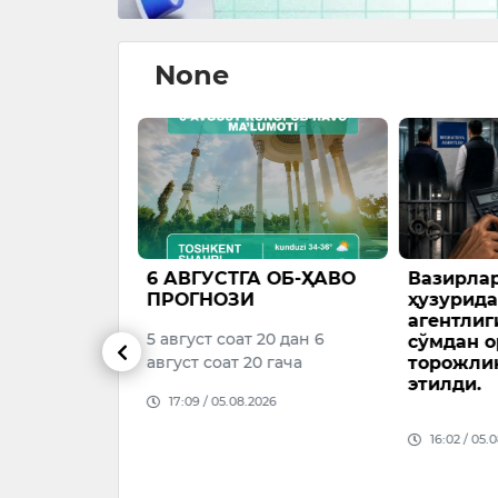
None
да
6 АВГУСТГА ОБ-ҲАВО
Вазирла
кни
ПРОГНОЗИ
ҳузурида
иришга 463
агентлиг
5 август соат 20 дан 6
оллар
сўмдан о
и
август соат 20 гача
торожли
этилди.
а чорвачилик
17:09 / 05.08.2026
16:02 / 05.
риш
26–2028
3 миллион