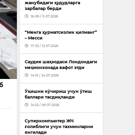
жанубидаги ҳудудларга
зарбалар берди
16:09 / 11.07.2026
“Менга ҳурматсизлик қилманг”
– Месси
17:03 / 12.07.2026
Саудия шаҳзодаси Лондондаги
меҳмонхонада вафот этди
14:10 / 24.07.2026
б
Ўқишни кўчириш учун ўтиш
баллари тасдиқланди
14:52 / 09.07.2026
Суперкомпьютер ЖЧ
ғолиблиги учун тахминларни
янгилади