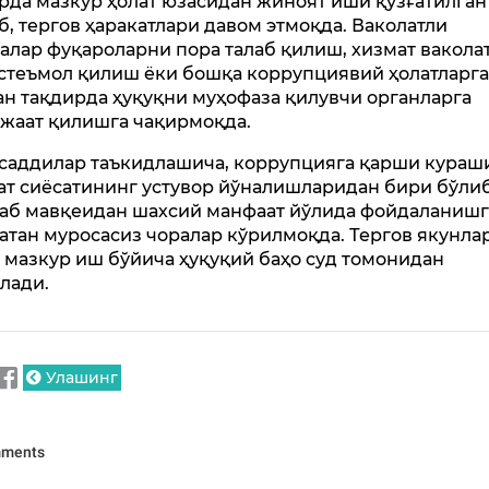
рда мазкур ҳолат юзасидан жиноят иши қўзғатилган
б, тергов ҳаракатлари давом этмоқда. Ваколатли
алар фуқароларни пора талаб қилиш, хизмат вакола
стеъмол қилиш ёки бошқа коррупциявий ҳолатларга
ан тақдирда ҳуқуқни муҳофаза қилувчи органларга
жаат қилишга чақирмоқда.
саддилар таъкидлашича, коррупцияга қарши кура
ат сиёсатининг устувор йўналишларидан бири бўлиб
аб мавқеидан шахсий манфаат йўлида фойдаланишг
атан муросасиз чоралар кўрилмоқда. Тергов якунла
, мазкур иш бўйича ҳуқуқий баҳо суд томонидан
лади.
Улашинг