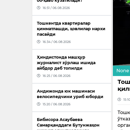
об-ҳаво кузатилади?
16:51 / 06.08.2026
Тошкентда квартиралар
қимматлашди, ҳовлилар нархи
пасайди
16:34 / 06.08.2026
Ҳиндистонда машҳур
журналист зўрлаш ишида
айбдор деб топилди
None
16:25 / 06.08.2026
Тош
қил
Андижонда юк машинаси
велосипедчини уриб юборди
15:1
15:20 / 06.08.2026
Тошк
ўтка
Бибисора Асаубаева
Самарқанддаги Бутунжаҳон
орга