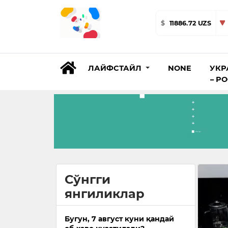
$
11886.72 UZS
ЛАЙФСТАЙЛ
NONE
УКР
– Р
Сўнгги
янгиликлар
Бугун, 7 август куни қандай