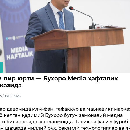
и пир юрти — Бухоро Media ҳафталик
казида
5 / 13.05.2026
ар давомида илм-фан, тафаккур ва маънавият марка
б келган қадимий Бухоро бугун замонавий медиа
ти билан янада жонланмоқда. Тарих нафаси уфуриб
ан шаҳарда миллий руҳ, рақамли технологиялар ва я