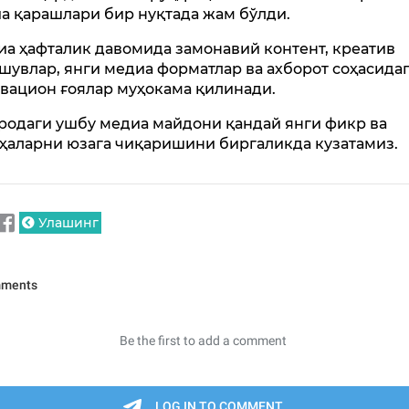
а қарашлари бир нуқтада жам бўлди.
а ҳафталик давомида замонавий контент, креатив
шувлар, янги медиа форматлар ва ахборот соҳасида
вацион ғоялар муҳокама қилинади.
родаги ушбу медиа майдони қандай янги фикр ва
ҳаларни юзага чиқаришини биргаликда кузатамиз.
Улашинг