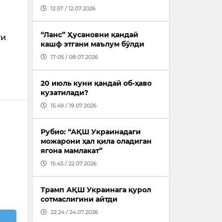
12:57 / 12.07.2026
“Ланс” Ҳусановни қандай
ги
кашф этгани маълум бўлди
17:05 / 08.07.2026
20 июль куни қандай об-ҳаво
кузатилади?
15:49 / 19.07.2026
Рубио: “АҚШ Украинадаги
можарони ҳал қила оладиган
ягона мамлакат”
15:45 / 22.07.2026
Трамп АҚШ Украинага қурол
сотмаслигини айтди
22:24 / 24.07.2026