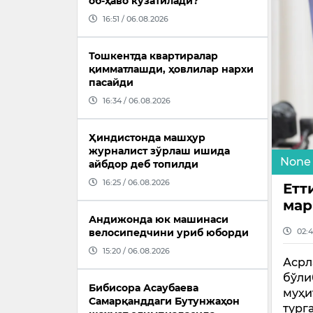
об-ҳаво кузатилади?
16:51 / 06.08.2026
Тошкентда квартиралар
қимматлашди, ҳовлилар нархи
пасайди
16:34 / 06.08.2026
Ҳиндистонда машҳур
журналист зўрлаш ишида
None
айбдор деб топилди
16:25 / 06.08.2026
Етт
мар
Андижонда юк машинаси
02:4
велосипедчини уриб юборди
15:20 / 06.08.2026
Асрл
бўли
Бибисора Асаубаева
муҳи
Самарқанддаги Бутунжаҳон
тург