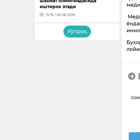
шахмат олимпиадасида
меди
иштирок этади
15:16 / 06.08.2026
Меди
ёнда
инно
Кўпроқ
Бухо
лойи