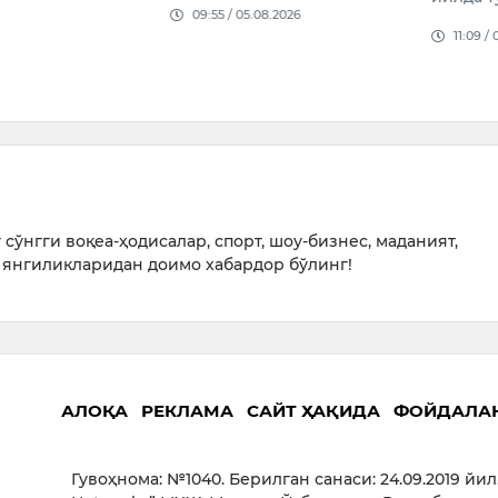
қилишн
08.2026
11:09 / 05.08.2026
режала
ҳақда Қ
14:37 /
сўнгги воқеа-ҳодисалар, спорт, шоу-бизнес, маданият,
янгиликларидан доимо хабардор бўлинг!
АЛОҚА
РЕКЛАМА
САЙТ ҲАҚИДА
ФОЙДАЛА
Гувоҳнома: №1040. Берилган санаси: 24.09.2019 йил