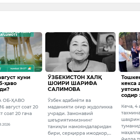
СТОН ХАЛҚ
Тошкентда маст йигит
Ўзбек
ШАРИФА
кекса аёлга нисбатан
Қирғиз
ВА
уятсиз ҳаракатлар
20 мин
содир этди
нефть 
иёти ва
етказ
Кеча, 4 август куни соат
 оғир жудоликка
мумки
тахминан 05:30 да Тошкент
амонавий
Қирғиз
шаҳрининг Яшнобод
мизнинг
Ўзбекис
туманидаги “Ширинобод”
амояндаларидан
минг то
маҳалласи ҳудудида 2004
қирра ижодкор,…
маҳсул
йилда ту…