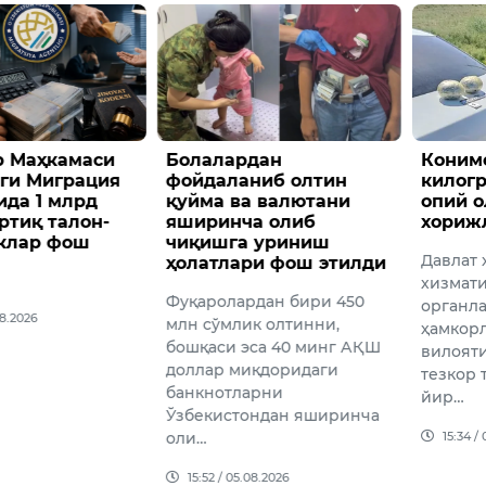
дан
Конимехда 2
Фабио
ниб олтин
килограммдан ортиқ
маоши
 валютани
опий олиб кетаётган
мишла
а олиб
хорижлик ушланди
Ўзбеки
 уриниш
Давлат хавфсизлик
и фош этилди
жамоас
хизмати ва Божхона
Фабио 
дан бири 450
органлари ходимлари
вакилл
к олтинни,
ҳамкорлигида Навоий
учрашу
са 40 минг АҚШ
вилоятида ўтказилган
ҳақида 
қдоридаги
тезкор тадбир давомида
рни
14:50 /
йир…
ндан яширинча
15:34 / 05.08.2026
08.2026