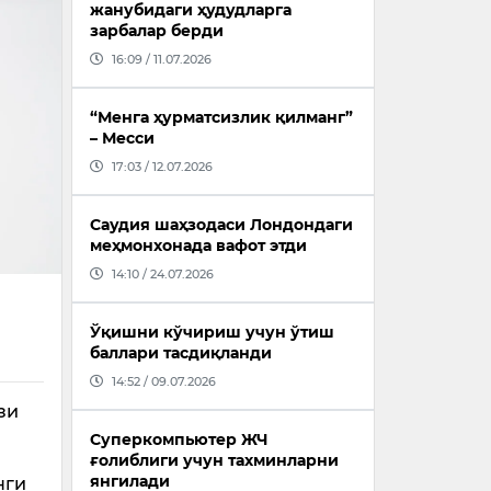
жанубидаги ҳудудларга
зарбалар берди
16:09 / 11.07.2026
“Менга ҳурматсизлик қилманг”
– Месси
17:03 / 12.07.2026
Саудия шаҳзодаси Лондондаги
меҳмонхонада вафот этди
14:10 / 24.07.2026
Ўқишни кўчириш учун ўтиш
баллари тасдиқланди
14:52 / 09.07.2026
зи
Суперкомпьютер ЖЧ
ғолиблиги учун тахминларни
янгилади
нги