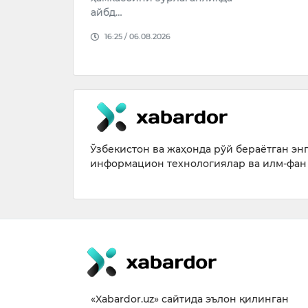
09:55 / 05.
026
Ўзбекистон ва жаҳонда рўй бераётган энг 
информацион технологиялар ва илм-фан 
«Xabardor.uz» сайтида эълон қилинган