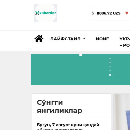
$
11886.72 UZS
ЛАЙФСТАЙЛ
NONE
УКР
– Р
Сўнгги
янгиликлар
Бугун, 7 август куни қандай