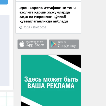
Эрон Европа Иттифоқини тинч
аҳолига қарши ҳужумларда
АҚШ ва Исроилни қўллаб-
қувватлаганликда айблади
12:27 / 25.07.2026