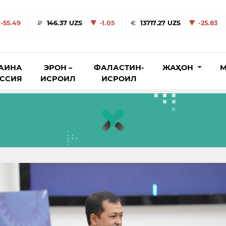
-55.49
₽
146.37 UZS
-1.05
€
13717.27 UZS
-25.83
АИНА
ЭРОН –
ФАЛАСТИН-
ЖАҲОН
М
ОССИЯ
ИСРОИЛ
ИСРОИЛ