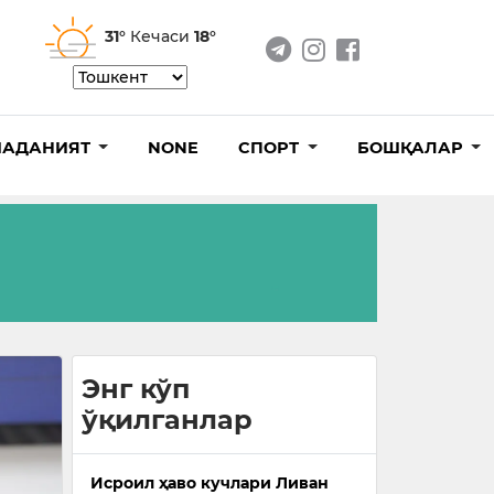
31°
Кечаси
18°
АДАНИЯТ
NONE
СПОРТ
БОШҚАЛАР
Энг кўп
ўқилганлар
Исроил ҳаво кучлари Ливан