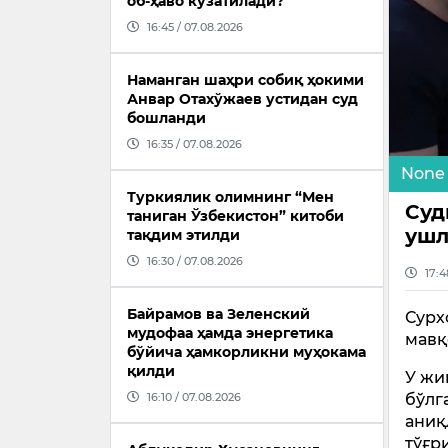
об-ҳаво кузатилади?
16:45 / 07.08.2026
Наманган шаҳри собиқ ҳокими
Анвар Отахўжаев устидан суд
бошланди
16:35 / 07.08.2026
None
Туркиялик олимнинг “Мен
Суд
таниган Ўзбекистон” китоби
ушл
тақдим этилди
16:30 / 07.08.2026
17:4
Байрамов ва Зеленский
Сурх
мудофаа ҳамда энергетика
мавқ
бўйича ҳамкорликни муҳокама
қилди
У жи
бўлг
16:10 / 07.08.2026
аниқ
тўғр