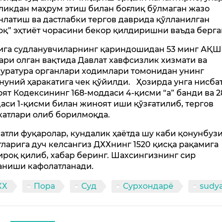
ликдан маҳрум этиш билан боғлиқ бўлмаган жазо
нлатиш ва дастлабки тергов даврида қўлланилган
оқ” эҳтиёт чорасини бекор қилдиришни ваъда берг
ига судланувчиларнинг қариндошидан 53 минг АҚШ
ари олган вақтида Давлат хавфсизлик хизмати ва
уратура органлари ходимлари томонидан унинг
нуний ҳаракатига чек қўйилди. Ҳозирда унга нисба
ят Кодексининг 168-моддаси 4-қисми “а” банди ва 28
аси 1-қисми билан жиноят иши қўзғатилиб, тергов
катлари олиб борилмоқда.
атли фуқаролар, кундалик ҳаётда шу каби қонунбу
тларига дуч келсангиз ДХХнинг 1520 қисқа рақамига
ироқ қилиб, хабар беринг. Шахсингизнинг сир
аниши кафолатланади.
ХХ
Пора
Суд
Сурхондарё
sudy