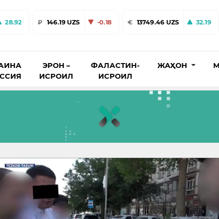
28.92
₽
146.19 UZS
-0.18
€
13749.46 UZS
32.19
АИНА
ЭРОН –
ФАЛАСТИН-
ЖАҲОН
М
ОССИЯ
ИСРОИЛ
ИСРОИЛ