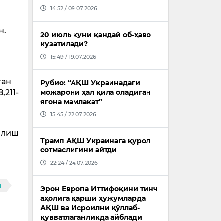
14:52 / 09.07.2026
ан.
20 июль куни қандай об-ҳаво
кузатилади?
15:49 / 19.07.2026
тан
Рубио: “АҚШ Украинадаги
,211-
можарони ҳал қила оладиган
ягона мамлакат”
15:45 / 22.07.2026
зилиш
Трамп АҚШ Украинага қурол
сотмаслигини айтди
22:24 / 24.07.2026
a
Эрон Европа Иттифоқини тинч
аҳолига қарши ҳужумларда
АҚШ ва Исроилни қўллаб-
қувватлаганликда айблади