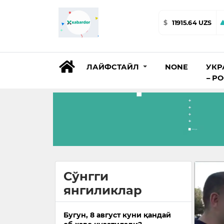
$
11915.64 UZS
ЛАЙФСТАЙЛ
NONE
УКР
– Р
Сўнгги
янгиликлар
Бугун, 8 август куни қандай