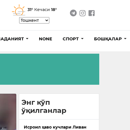
31°
Кечаси
18°
АДАНИЯТ
NONE
СПОРТ
БОШҚАЛАР
Энг кўп
ўқилганлар
Исроил ҳаво кучлари Ливан