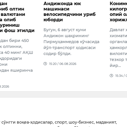
да юк
Конимехда 2
ХДП ҳ
и
килограммдан ортиқ
аҳоли
едчини уриб
опий олиб кетаётган
амали
хорижлик ушланди
кечиш
вгуст куни
Давлат хавфсизлик
Халқ де
шаҳрининг
хизмати ва Божхона
(ХДП) Т
едов кўчасида
органлари ходимлари
Чиноз 
порт ҳодисаси
ҳамкорлигида Навоий
ободон
ди.
вилоятида ўтказилган
ҳудудл
тезкор тадбир давомида
маҳалла
08.2026
йир…
14:38 /
15:34 / 05.08.2026
сўнгги воқеа-ҳодисалар, спорт, шоу-бизнес, маданият,