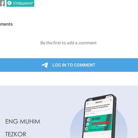
Улашинг