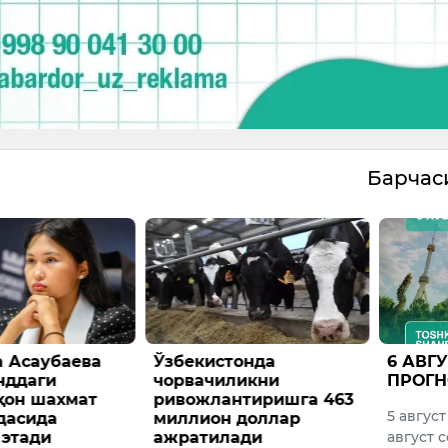
Барча
онда
6 АВГУСТГА ОБ-ҲАВО
Вазир
ликни
ПРОГНОЗИ
ҳузур
нтиришга 463
агентл
5 август соат 20 дан 6
 доллар
сўмдан
ади
август соат 20 гача
торож