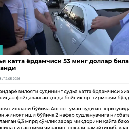
ья катта ёрдамчиси 53 минг доллар бил
анди
8 / 12.05.2026
ондарё вилояти судининг судья катта ёрдамчиси хи
еидан фойдаланган ҳолда бойлик орттирмоқчи бўлд
ноят ишлари бўйича Ангор туман суди иш юритувид
ан жиноят иши бўйича 2 нафар судланувчига нисбат
ланган 6,3 млрд сўмлик зарар миқдорини қайта баҳ
исида суд ажрими чиқариш орқали камайтириб, ула