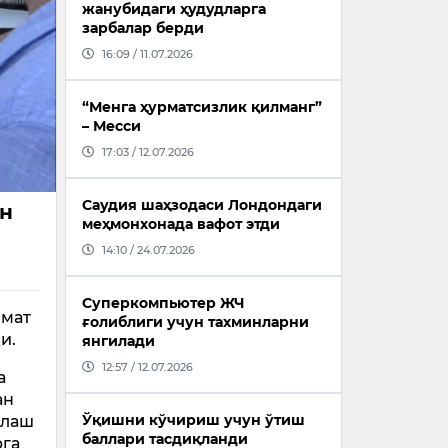
жанубидаги ҳудудларга
зарбалар берди
16:09 / 11.07.2026
“Менга ҳурматсизлик қилманг”
– Месси
17:03 / 12.07.2026
Саудия шаҳзодаси Лондондаги
ан
меҳмонхонада вафот этди
14:10 / 24.07.2026
Суперкомпьютер ЖЧ
змат
ғолиблиги учун тахминларни
и.
янгилади
12:57 / 12.07.2026
а
ан
Ўқишни кўчириш учун ўтиш
олаш
баллари тасдиқланди
рга