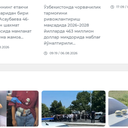
этилди
нда чорвачилик
17:09 / 05.08.2026
и
16:02 /
тириш
 2026–2028
463 миллион
қдорида маблағ
или…
08.2026