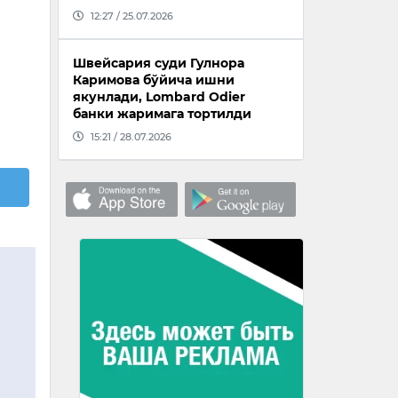
12:27 / 25.07.2026
Швейсария суди Гулнора
Каримова бўйича ишни
якунлади, Lombard Odier
банки жаримага тортилди
15:21 / 28.07.2026