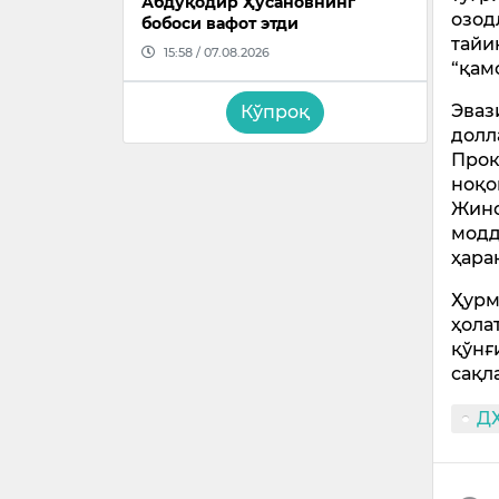
Абдуқодир Ҳусановнинг
озод
бобоси вафот этди
тайи
15:58 / 07.08.2026
“қам
Эваз
Кўпроқ
долл
Прок
ноқо
Жино
модд
ҳара
Ҳурм
ҳола
қўнғ
сақл
Д