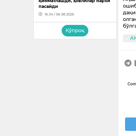
қимматлашди, ҳовлилар нархи
ошиб
пасайди
дақи
16:34 / 06.08.2026
олга
бўлг
Кўпроқ
А