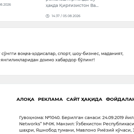
ғизистон Ва…
08.2026
сўнгги воқеа-ҳодисалар, спорт, шоу-бизнес, маданият,
янгиликларидан доимо хабардор бўлинг!
АЛОҚА
РЕКЛАМА
САЙТ ҲАҚИДА
ФОЙДАЛА
Гувоҳнома: №1040. Берилган санаси: 24.09.2019 йил
Networks” МЧЖ. Манзил: Ўзбекистон Республикаси
шаҳри, Яшнобод тумани, Мавлоно Риёзий кўчаси, 3