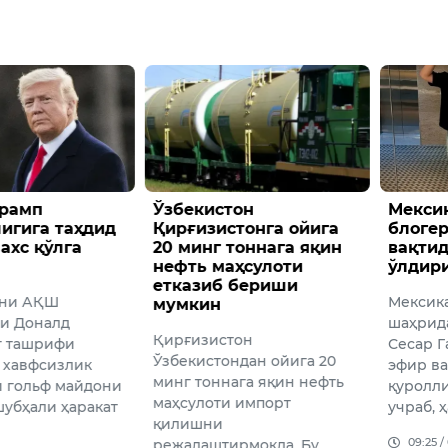
он
Мексикада ТикТок
Андиж
тонга ойига
блогери жонли эфир
машин
тоннага яқин
вақтида отиб
велос
ҳсулоти
ўлдирилди
юборд
 бериши
Мексиканинг Кулякан
Бугун, 6
шаҳрида ТикТок блогери
Андижо
тон
Сесар Гастелум жонли
Пирмуҳ
ндан ойига 20
эфир вақтида номаълум
йўл-тра
ага яқин нефть
қуролли шахслар ҳужумига
содир б
 импорт
учраб, ҳалок …
15:20 /
09:25 / 06.08.2026
рмоқда. Бу