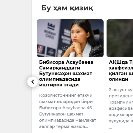
Бу ҳам қизиқ
саубаева
АҚШда Трамп
Ўзбекист
даги
хавфсизлигига таҳдид
Қирғизис
н шахмат
қилган шахс қўлга
20 минг 
сида
олинди
нефть ма
ади
етказиб
2 август куни АҚШ
мумкин
инг етакчи
президенти Доналд
Қирғизис
идан бири
Трампнинг ташрифи
Ўзбекисто
убаева 46-
арафасида хавфсизлик
минг тонн
шахмат
ходимлари гольф майдони
маҳсулоти
да мамлакат
ҳудудида шубҳали ҳаракат
қилишни
а жамоа…
…
режалашти