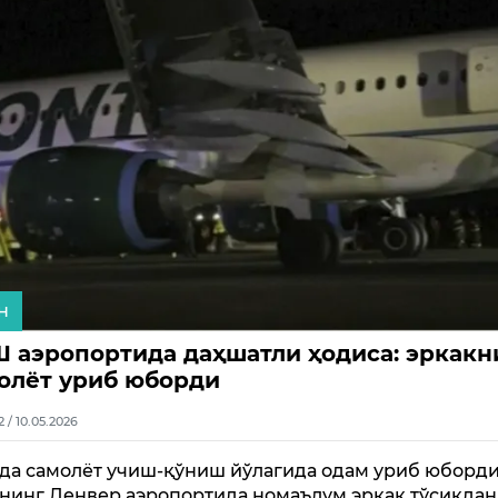
н
 аэропортида даҳшатли ҳодиса: эркакн
олёт уриб юборди
2 / 10.05.2026
а самолёт учиш-қўниш йўлагида одам уриб юборди
инг Денвер аэропортида номаълум эркак тўсиқдан