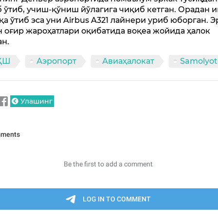
 ўтиб, учиш-қўниш йўлагига чиқиб кетган. Орадан 
қа ўтиб эса уни Airbus A321 лайнери уриб юборган. Э
н оғир жароҳатлари оқибатида воқеа жойида ҳалок
ан.
ҚШ
Аэропорт
Авиаҳалокат
Samolyot
Улашинг