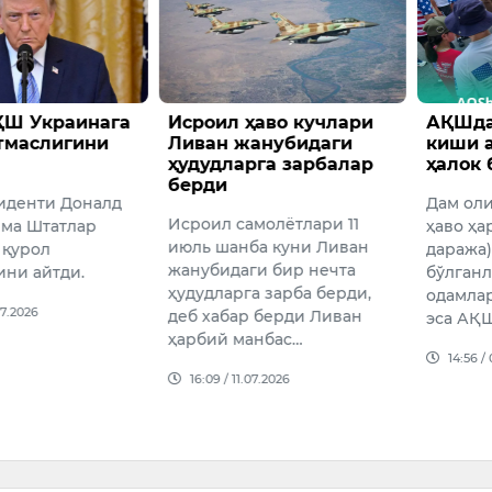
аво кучлари
АҚШда камида 25
Исрои
анубидаги
киши аномал иссиқдан
ўртаси
га зарбалар
ҳалок бўлди
келиш
Дам олиш кунлари АҚШда
17:52 /
молётлари 11
ҳаво ҳарорати 100F (38
а куни Ливан
даража)дан юқори
и бир нечта
бўлганлиги туфайли ўнлаб
 зарба берди,
одамлар ҳалок бўлди, бу
 берди Ливан
эса АҚШда ре…
нбас…
14:56 / 06.07.2026
7.2026