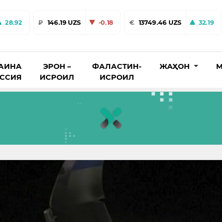
28.92
₽
146.19 UZS
-0.18
€
13749.46 UZS
32.19
АИНА
ЭРОН –
ФАЛАСТИН-
ЖАҲОН
М
ОССИЯ
ИСРОИЛ
ИСРОИЛ