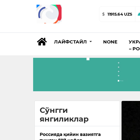
$
11915.64 UZS
ЛАЙФСТАЙЛ
NONE
УКР
– Р
Сўнгги
янгиликлар
Россияда қийин вазиятга