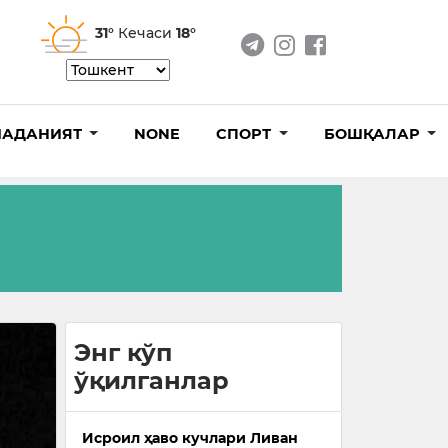
31°
Кечаси
18°
АДАНИЯТ
NONE
СПОРТ
БОШҚАЛАР
Энг кўп
ўқилганлар
Исроил ҳаво кучлари Ливан