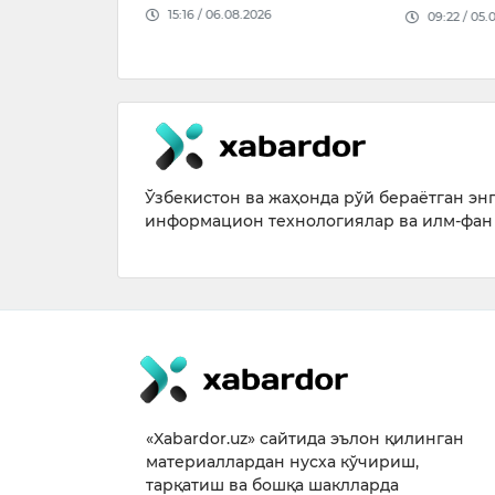
026
09:22 / 05.08.2026
ҳақда Қир
14:37 / 05.
Ўзбекистон ва жаҳонда рўй бераётган энг 
информацион технологиялар ва илм-фан 
«Xabardor.uz» сайтида эълон қилинган
материаллардан нусха кўчириш,
тарқатиш ва бошқа шаклларда