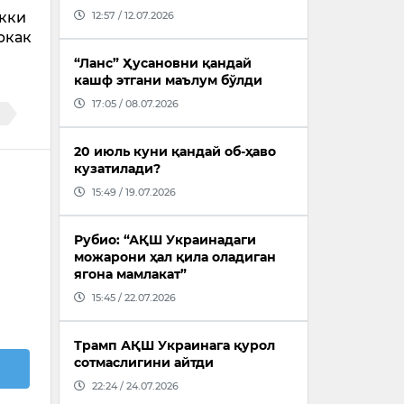
12:57 / 12.07.2026
икки
ркак
“Ланс” Ҳусановни қандай
кашф этгани маълум бўлди
17:05 / 08.07.2026
20 июль куни қандай об-ҳаво
кузатилади?
15:49 / 19.07.2026
Рубио: “АҚШ Украинадаги
можарони ҳал қила оладиган
ягона мамлакат”
15:45 / 22.07.2026
Трамп АҚШ Украинага қурол
сотмаслигини айтди
22:24 / 24.07.2026