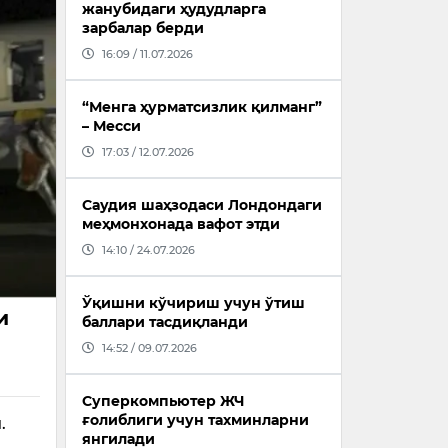
жанубидаги ҳудудларга
зарбалар берди
16:09 / 11.07.2026
“Менга ҳурматсизлик қилманг”
– Месси
17:03 / 12.07.2026
Саудия шаҳзодаси Лондондаги
меҳмонхонада вафот этди
14:10 / 24.07.2026
Ўқишни кўчириш учун ўтиш
и
баллари тасдиқланди
14:52 / 09.07.2026
Суперкомпьютер ЖЧ
ғолиблиги учун тахминларни
.
янгилади