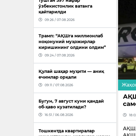
тушган 597 нафар
ўзбекистонлик ватанга
қайтарилди
09:26 / 07.08.2026
Трамп: “АҚШга миллионлаб
ноқонуний муҳожирлар
киришининг олдини олдим”
09:24 / 07.08.2026
Қулай шаҳар муҳити — аниқ
ечимлар орқали
Жаҳо
09:11 / 07.08.2026
АҚШ
Бугун, 7 август куни қандай
сам
об-ҳаво кузатилади?
16:51 / 06.08.2026
18:0
АҚШд
Тошкентда квартиралар
АҚШн