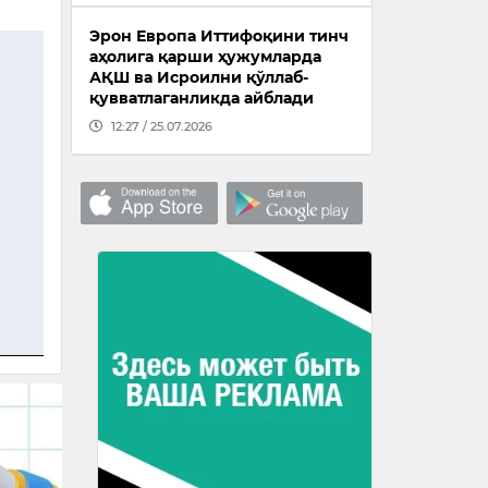
Эрон Европа Иттифоқини тинч
аҳолига қарши ҳужумларда
АҚШ ва Исроилни қўллаб-
қувватлаганликда айблади
12:27 / 25.07.2026