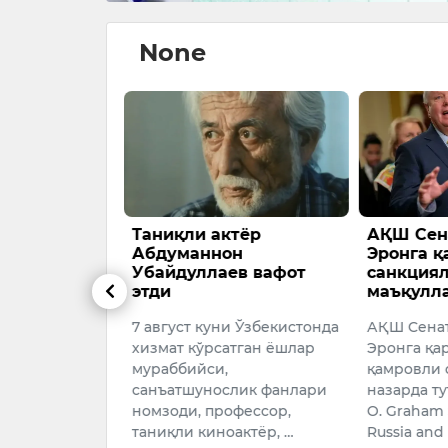
None
смини
Таниқли актёр
АҚШ Сена
илия қилиб
Абдуманнон
Эронга 
кин бўлади
Убайдуллаев вафот
санкция
этди
маъқулл
 ота-оналарга
7 август куни Ўзбекистонда
АҚШ Сенат
отасининг
хизмат кўрсатган ёшлар
Эронга қа
лия сифатида
мураббийси,
қамровли 
ияти
санъатшунослик фанлари
назарда т
егишли қонун
номзоди, профессор,
O. Graham 
таниқли киноактёр, …
Russia and 