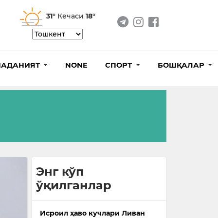
31°
Кечаси
18°
АДАНИЯТ
NONE
СПОРТ
БОШҚАЛАР
Энг кўп
ўқилганлар
Исроил ҳаво кучлари Ливан