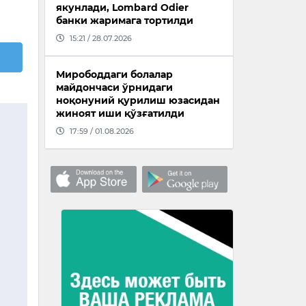
якунлади, Lombard Odier
банки жаримага тортилди
15:21 / 28.07.2026
Мирободдаги болалар
майдончаси ўрнидаги
ноқонуний қурилиш юзасидан
жиноят иши қўзғатилди
17:59 / 01.08.2026