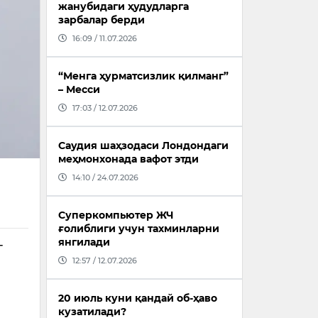
жанубидаги ҳудудларга
зарбалар берди
16:09 / 11.07.2026
“Менга ҳурматсизлик қилманг”
– Месси
17:03 / 12.07.2026
Саудия шаҳзодаси Лондондаги
меҳмонхонада вафот этди
14:10 / 24.07.2026
Суперкомпьютер ЖЧ
ғолиблиги учун тахминларни
янгилади
г
12:57 / 12.07.2026
20 июль куни қандай об-ҳаво
кузатилади?