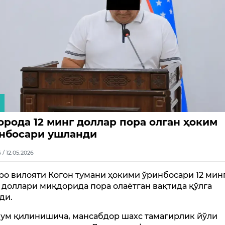
орода 12 минг доллар пора олган ҳоким
нбосари ушланди
6 / 12.05.2026
ро вилояти Когон тумани ҳокими ўринбосари 12 мин
доллари миқдорида пора олаётган вақтида қўлга
ди.
ум қилинишича, мансабдор шахс тамагирлик йўли