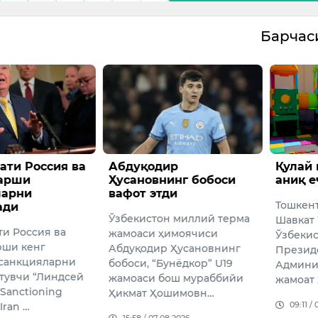
Барча
ти Россия ва
Абдуқодир
Қулай
қарши
Ҳусановнинг бобоси
аниқ е
ларни
вафот этди
Тошкен
ади
Ўзбекистон миллий терма
Шавкат
и Россия ва
жамоаси ҳимоячиси
Ўзбекис
рши кенг
Абдуқодир Ҳусановнинг
Презид
санкцияларни
бобоси, “Бунёдкор” U19
Админи
утувчи “Линдсей
жамоаси бош мураббийи
жамоат
Sanctioning
Ҳикмат Ҳошимовн…
09:11 /
Iran …