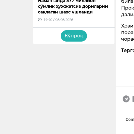
Наманганда 577 миллион
била
сўмлик ҳужжатсиз дориларни
Прок
сақлаган шахс ушланди
дали
14:40 / 08.08.2026
Ҳози
пора
Кўпроқ
чора
Терг