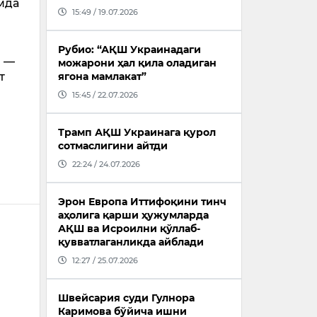
мда
15:49 / 19.07.2026
Рубио: “АҚШ Украинадаги
и —
можарони ҳал қила оладиган
т
ягона мамлакат”
15:45 / 22.07.2026
Трамп АҚШ Украинага қурол
сотмаслигини айтди
22:24 / 24.07.2026
Эрон Европа Иттифоқини тинч
аҳолига қарши ҳужумларда
АҚШ ва Исроилни қўллаб-
қувватлаганликда айблади
12:27 / 25.07.2026
Швейсария суди Гулнора
Каримова бўйича ишни