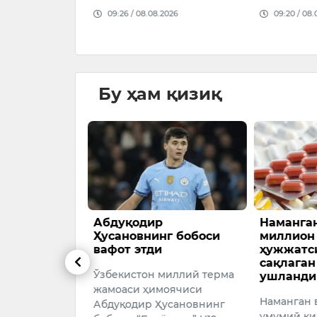
026
09:26 / 08.08.2026
09:20 / 08.
Бу ҳам қизиқ
ларни
Абдуқодир
Наманган
мситувчи
Ҳусановнинг бобоси
миллион
дан воз
вафот этди
ҳужжатс
ақирди
сақлаган
Ўзбекистон миллий терма
ушланди
тик партияси
жамоаси ҳимоячиси
Наманган 
т вилояти
Абдуқодир Ҳусановнинг
умумий қи