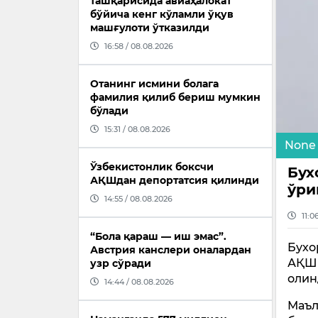
ташқарисида авиаҳалокат
бўйича кенг кўламли ўқув
машғулоти ўтказилди
16:58 / 08.08.2026
Отанинг исмини болага
фамилия қилиб бериш мумкин
бўлади
15:31 / 08.08.2026
None
Ўзбекистонлик боксчи
Бух
АҚШдан депортатсия қилинди
ўри
14:55 / 08.08.2026
11:0
“Бола қараш — иш эмас”.
Бухо
Австрия канслери оналардан
АҚШ 
узр сўради
олин
14:44 / 08.08.2026
Маъл