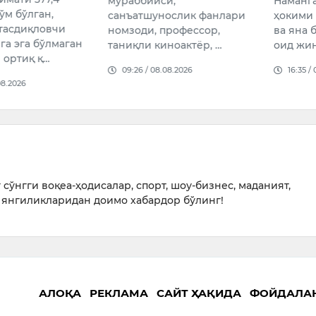
мураббийси,
Наманг
ўм бўлган,
санъатшунослик фанлари
ҳокими
тасдиқловчи
номзоди, профессор,
ва яна 
га эга бўлмаган
таниқли киноактёр, …
оид жин
 ортиқ қ…
09:26 / 08.08.2026
16:35 /
08.2026
сўнгги воқеа-ҳодисалар, спорт, шоу-бизнес, маданият,
янгиликларидан доимо хабардор бўлинг!
АЛОҚА
РЕКЛАМА
САЙТ ҲАҚИДА
ФОЙДАЛА