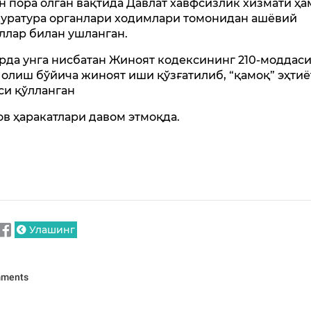
н пора олган вақтида Давлат хавфсизлик хизмати ҳа
уратура органлари ходимлари томонидан ашёвий
ллар билан ушланган.
рда унга нисбатан Жиноят кодексининг 210-моддас
 олиш бўйича жиноят иши қўзғатилиб, “қамоқ” эҳтиё
си қўлланган
ов ҳаракатлари давом этмоқда.
Улашинг