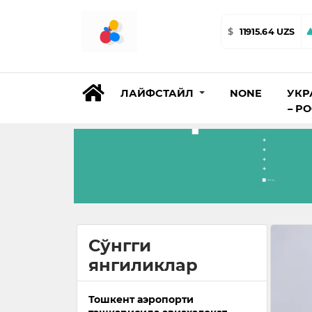
$
11915.64 UZS
ЛАЙФСТАЙЛ
NONE
УКР
– Р
Сўнгги
янгиликлар
Тошкент аэропорти