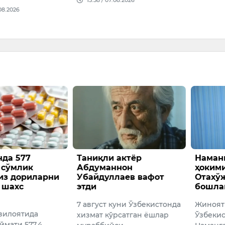
15:58 / 07.08.2026
08.2026
да 577
Таниқли актёр
Наман
 сўмлик
Абдуманнон
ҳоким
из дориларни
Убайдуллаев вафот
Отахўж
 шахс
этди
бошла
7 август куни Ўзбекистонда
Жиноят
вилоятида
хизмат кўрсатган ёшлар
Ўзбекис
ймати 577,4