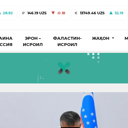
28.92
₽
146.19 UZS
-0.18
€
13749.46 UZS
32.19
АИНА
ЭРОН –
ФАЛАСТИН-
ЖАҲОН
М
ОССИЯ
ИСРОИЛ
ИСРОИЛ