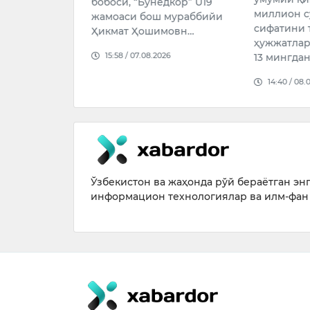
и ҳокимининг
бобоси, “Бунёдкор” U19
миллион с
рилмаган
жамоаси бош мураббийи
сифатини 
“Шармандали
Ҳикмат Ҳошимовн…
ҳужжатлар
15:58 / 07.08.2026
13 мингдан
026
14:40 / 08.
Ўзбекистон ва жаҳонда рўй бераётган энг 
информацион технологиялар ва илм-фан 