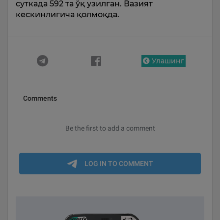
суткада 592 та ўқ узилган. Вазият
кескинлигича қолмоқда.
Улашинг