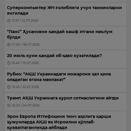
Суперкомпьютер ЖЧ ғолиблиги учун тахминларни
янгилади
12:57 / 12.07.2026
“Ланс” Ҳусановни қандай кашф этгани маълум
бўлди
17:05 / 08.07.2026
20 июль куни қандай об-ҳаво кузатилади?
15:49 / 19.07.2026
Рубио: “АҚШ Украинадаги можарони ҳал қила
оладиган ягона мамлакат”
15:45 / 22.07.2026
Трамп АҚШ Украинага қурол сотмаслигини айтди
22:24 / 24.07.2026
Эрон Европа Иттифоқини тинч аҳолига қарши
ҳужумларда АҚШ ва Исроилни қўллаб-
қувватлаганликда айблади