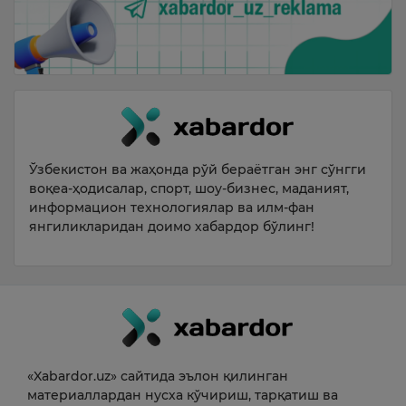
Ўзбекистон ва жаҳонда рўй бераётган энг сўнгги
воқеа-ҳодисалар, спорт, шоу-бизнес, маданият,
информацион технологиялар ва илм-фан
янгиликларидан доимо хабардор бўлинг!
«Xabardor.uz» сайтида эълон қилинган
материаллардан нусха кўчириш, тарқатиш ва