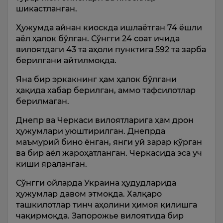
шикастланган.
Ҳужумда айнан киоскда ишлаётган 74 ёшли
аёл ҳалок бўлган. Сўнгги 24 соат ичида
вилоятдаги 43 та аҳоли пунктига 592 та зарба
берилгани айтилмоқда.
Яна бир эркакнинг ҳам ҳалок бўлгани
ҳақида хабар берилган, аммо тафсилотлар
берилмаган.
Днепр ва Черкаси вилоятларига ҳам дрон
ҳужумлари уюштирилган. Днепрда
маъмурий бино ёнган, янги уй зарар кўрган
ва бир аёл жароҳатланган. Черкасида эса уч
киши яраланган.
Сўнгги ойларда Украина ҳудудларида
ҳужумлар давом этмоқда. Халқаро
ташкилотлар тинч аҳолини ҳимоя қилишга
чақирмоқда. Запорожье вилоятида бир