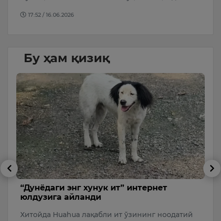
17:52 / 16.06.2026
Бу ҳам қизиқ
“Дунёдаги энг хунук ит” интернет
1
юлдузига айланди
с
Хитойда Huahua лақабли ит ўзининг ноодатий
Я
к