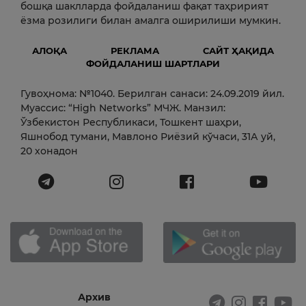
бошқа шаклларда фойдаланиш фақат таҳририят
ёзма розилиги билан амалга оширилиши мумкин.
АЛОҚА
РЕКЛАМА
САЙТ ҲАҚИДА
ФОЙДАЛАНИШ ШАРТЛАРИ
Гувоҳнома: №1040. Берилган санаси: 24.09.2019 йил.
Муассис: “High Networks” МЧЖ. Манзил:
Ўзбекистон Республикаси, Тошкент шаҳри,
Яшнобод тумани, Мавлоно Риёзий кўчаси, 31А уй,
20 хонадон
Архив