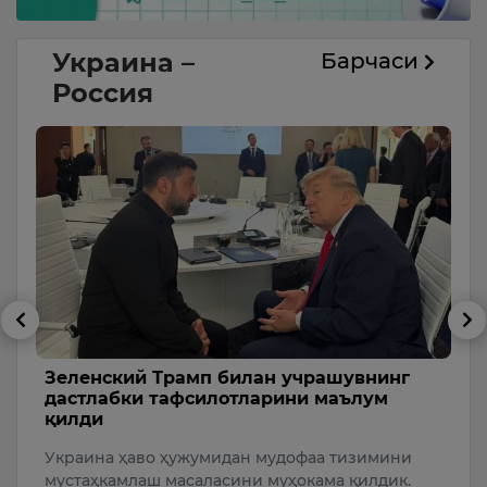
Украина –
Барчаси
Россия
Зеленский Трамп билан учрашувнинг
К
дастлабки тафсилотларини маълум
“
қилди
и.
ҳ
Украина ҳаво ҳужумидан мудофаа тизимини
т
мустаҳкамлаш масаласини муҳокама қилдик.
Р