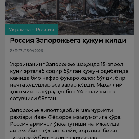
Украина – Россия
Россия Запорожьега ҳужум қилди
11:27 / 15.04.2026
Украинанинг Запорожье шаҳрида 15-апрел
куни эрталаб содир бўлган ҳужум оқибатида
камида бир нафар фуқаро ҳалок бўлди, бир
нечта ҳудудлар эса зарар кўрди. Маҳаллий
ҳокимиятга кўра, қурбон 74 ёшли киоск
сотувчиси бўлган.
Запорожье вилоят ҳарбий маъмурияти
раҳбари Иван Фёдоров маълумотига кўра,
Россия армияси ўққа тутиши натижасида
автомобиль тўхташ жойи, корхона, бекат,
турар жой бинолари ва киосклар