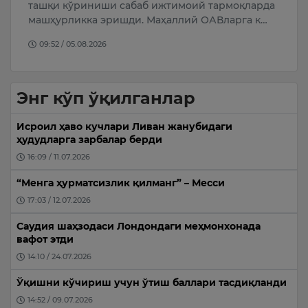
ташқи кўриниши сабаб ижтимоий тармоқларда
қ
машҳурликка эришди. Маҳаллий ОАВларга к…
“
09:52 / 05.08.2026
Энг кўп ўқилганлар
Исроил ҳаво кучлари Ливан жанубидаги
ҳудудларга зарбалар берди
16:09 / 11.07.2026
“Менга ҳурматсизлик қилманг” – Месси
17:03 / 12.07.2026
Саудия шаҳзодаси Лондондаги меҳмонхонада
вафот этди
14:10 / 24.07.2026
Ўқишни кўчириш учун ўтиш баллари тасдиқланди
14:52 / 09.07.2026