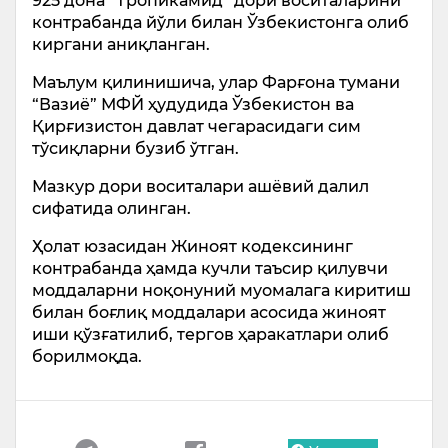
925 дона “Тропикамид” дори воситаларини
контрабанда йўли билан Ўзбекистонга олиб
киргани аниқланган.
Маълум қилинишича, улар Фарғона тумани
“Вазиё” МФЙ ҳудудида Ўзбекистон ва
Қирғизистон давлат чегарасидаги сим
тўсиқларни бузиб ўтган.
Мазкур дори воситалари ашёвий далил
сифатида олинган.
Ҳолат юзасидан Жиноят кодексининг
контрабанда ҳамда кучли таъсир қилувчи
моддаларни ноқонуний муомалага киритиш
билан боғлиқ моддалари асосида жиноят
иши қўзғатилиб, тергов ҳаракатлари олиб
борилмоқда.