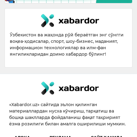
Ўзбекистон ва жаҳонда рўй бераётган энг сўнгги
воқеа-ҳодисалар, спорт, шоу-бизнес, маданият,
информацион технологиялар ва илм-фан
янгиликларидан доимо хабардор бўлинг!
«Xabardor.uz» сайтида эълон қилинган
материаллардан нусха кўчириш, тарқатиш ва
бошқа шаклларда фойдаланиш фақат таҳририят
ёзма розилиги билан амалга оширилиши мумкин.