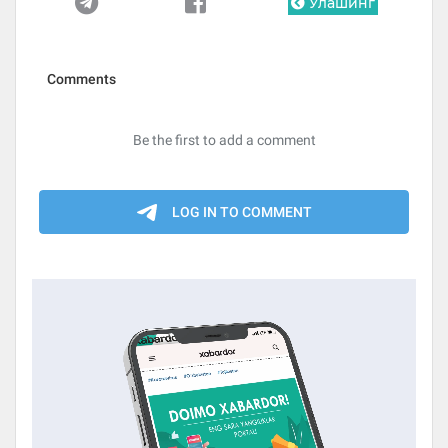
Улашинг