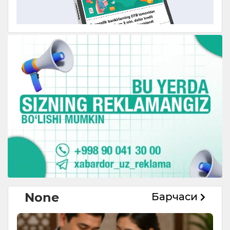
None
Барчаси