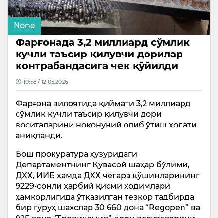
None
Фарғонада 3,2 миллиард сўмлик
кучли таъсир қилувчи дорилар
контрабандасига чек қўйилди
10:58 / 12.05.2026
Фарғона вилоятида қиймати 3,2 миллиард
сўмлик кучли таъсир қилувчи дори
воситаларини ноқонуний олиб ўтиш ҳолати
аниқланди.
Бош прокуратура ҳузуридаги
Департаментнинг Қувасой шаҳар бўлими,
ДХХ, ИИБ ҳамда ДХХ чегара қўшинларининг
9229-сонли ҳарбий қисми ходимлари
ҳамкорлигида ўтказилган тезкор тадбирда
бир гуруҳ шахслар 30 660 дона “Regopen” ва