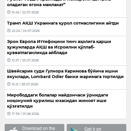
оладиган ягона мамлакат”
15:45 / 22.07.2026
Трамп АҚШ Украинага қурол сотмаслигини айтди
22:24 / 24.07.2026
Эрон Европа Иттифоқини тинч аҳолига қарши
ҳужумларда АҚШ ва Исроилни қўллаб-
қувватлаганликда айблади
12:27 / 25.07.2026
Швейсария суди Гулнора Каримова бўйича ишни
якунлади, Lombard Odier банки жаримага тортилди
15:21 / 28.07.2026
Мирободдаги болалар майдончаси ўрнидаги
ноқонуний қурилиш юзасидан жиноят иши
қўзғатилди
17:59 / 01.08.2026