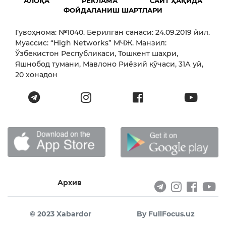
АЛОҚА
РЕКЛАМА
САЙТ ҲАҚИДА
ФОЙДАЛАНИШ ШАРТЛАРИ
Гувоҳнома: №1040. Берилган санаси: 24.09.2019 йил.
Муассис: “High Networks” МЧЖ. Манзил:
Ўзбекистон Республикаси, Тошкент шаҳри,
Яшнобод тумани, Мавлоно Риёзий кўчаси, 31А уй,
20 хонадон
Архив
© 2023 Xabardor
By FullFocus.uz