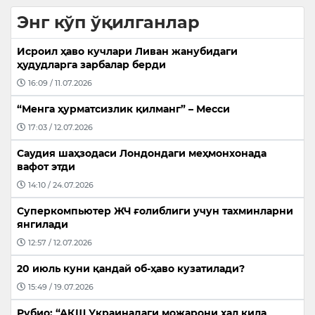
Энг кўп ўқилганлар
Исроил ҳаво кучлари Ливан жанубидаги
ҳудудларга зарбалар берди
16:09 / 11.07.2026
“Менга ҳурматсизлик қилманг” – Месси
17:03 / 12.07.2026
Саудия шаҳзодаси Лондондаги меҳмонхонада
вафот этди
14:10 / 24.07.2026
Суперкомпьютер ЖЧ ғолиблиги учун тахминларни
янгилади
12:57 / 12.07.2026
20 июль куни қандай об-ҳаво кузатилади?
15:49 / 19.07.2026
Рубио: “АҚШ Украинадаги можарони ҳал қила