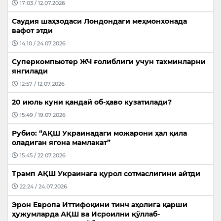
17:03 / 12.07.2026
Саудия шаҳзодаси Лондондаги меҳмонхонада
вафот этди
14:10 / 24.07.2026
Суперкомпьютер ЖЧ ғолиблиги учун тахминларни
янгилади
12:57 / 12.07.2026
20 июль куни қандай об-ҳаво кузатилади?
15:49 / 19.07.2026
Рубио: “АҚШ Украинадаги можарони ҳал қила
оладиган ягона мамлакат”
15:45 / 22.07.2026
Трамп АҚШ Украинага қурол сотмаслигини айтди
22:24 / 24.07.2026
Эрон Европа Иттифоқини тинч аҳолига қарши
ҳужумларда АҚШ ва Исроилни қўллаб-