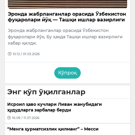
Эронда жабрланганлар орасида Ўзбекистон
фуқаролари йўқ — Ташқи ишлар вазирлиги
Эронда жабрланганлар орасида Ўзбекистон
фуқаролари йўқ. Бу ҳақда Ташқи ишлар вазирлиги
хабар қилди.
10:12 / 01.03.2026
Кўпроқ
Энг кўп ўқилганлар
Исроил ҳаво кучлари Ливан жанубидаги
ҳудудларга зарбалар берди
16:09 / 11.07.2026
“Менга ҳурматсизлик қилманг” – Месси