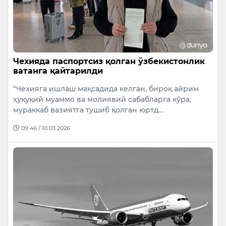
Чехияда паспортсиз қолган ўзбекистонлик
ватанга қайтарилди
“Чехияга ишлаш мақсадида келган, бироқ айрим
ҳуқуқий муаммо ва молиявий сабабларга кўра,
мураккаб вазиятга тушиб қолган юртд…
09:46 / 10.03.2026