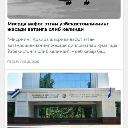
Мисрда вафот этган ўзбекистонликнинг
жасади ватанга олиб келинди
“Мисрнинг Қоҳира шаҳрида вафот этган
ватандошимизнинг жасади дипломатлар кўмагида
Ўзбекистонга олиб келинди”, – деб хабар бе…
13:39 / 05.03.2026