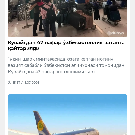
Қувайтдан 42 нафар ўзбекистонлик ватанга
қайтарилди
“Яқин Шарқ минтақасида юзага келган нотинч
вазият сабабли Ўзбекистон элчихонаси томонидан
Қувайтдаги 42 нафар юртдошимиз авт…
15:57 / 11.03.2026