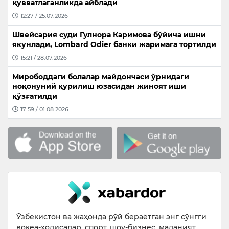
қувватлаганликда айблади
12:27 / 25.07.2026
Швейсария суди Гулнора Каримова бўйича ишни
якунлади, Lombard Odier банки жаримага тортилди
15:21 / 28.07.2026
Мирободдаги болалар майдончаси ўрнидаги
ноқонуний қурилиш юзасидан жиноят иши
қўзғатилди
17:59 / 01.08.2026
Ўзбекистон ва жаҳонда рўй бераётган энг сўнгги
воқеа-ҳодисалар, спорт, шоу-бизнес, маданият,