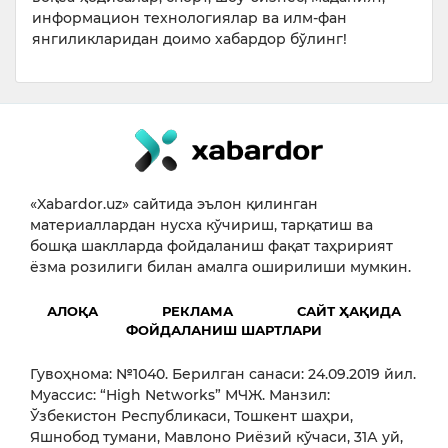
информацион технологиялар ва илм-фан
янгиликларидан доимо хабардор бўлинг!
«Xabardor.uz» сайтида эълон қилинган
материаллардан нусха кўчириш, тарқатиш ва
бошқа шаклларда фойдаланиш фақат таҳририят
ёзма розилиги билан амалга оширилиши мумкин.
АЛОҚА
РЕКЛАМА
САЙТ ҲАҚИДА
ФОЙДАЛАНИШ ШАРТЛАРИ
Гувоҳнома: №1040. Берилган санаси: 24.09.2019 йил.
Муассис: “High Networks” МЧЖ. Манзил:
Ўзбекистон Республикаси, Тошкент шаҳри,
Яшнобод тумани, Мавлоно Риёзий кўчаси, 31А уй,