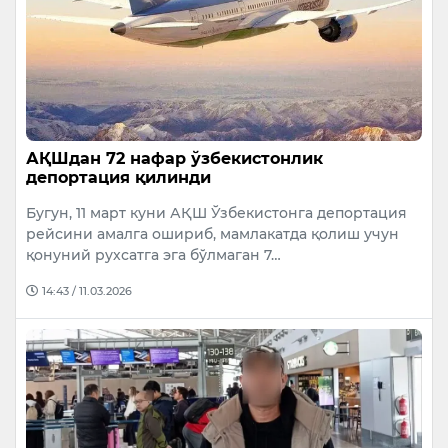
АҚШдан 72 нафар ўзбекистонлик
депортация қилинди
Бугун, 11 март куни АҚШ Ўзбекистонга депортация
рейсини амалга ошириб, мамлакатда қолиш учун
қонуний рухсатга эга бўлмаган 7…
14:43 / 11.03.2026