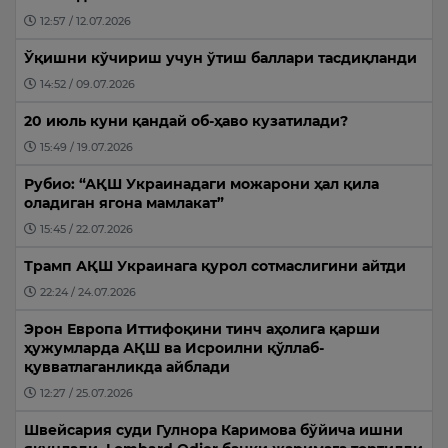
12:57 / 12.07.2026
Ўқишни кўчириш учун ўтиш баллари тасдиқланди
14:52 / 09.07.2026
20 июль куни қандай об-ҳаво кузатилади?
15:49 / 19.07.2026
Рубио: “АҚШ Украинадаги можарони ҳал қила
оладиган ягона мамлакат”
15:45 / 22.07.2026
Трамп АҚШ Украинага қурол сотмаслигини айтди
22:24 / 24.07.2026
Эрон Европа Иттифоқини тинч аҳолига қарши
ҳужумларда АҚШ ва Исроилни қўллаб-
қувватлаганликда айблади
12:27 / 25.07.2026
Швейсария суди Гулнора Каримова бўйича ишни