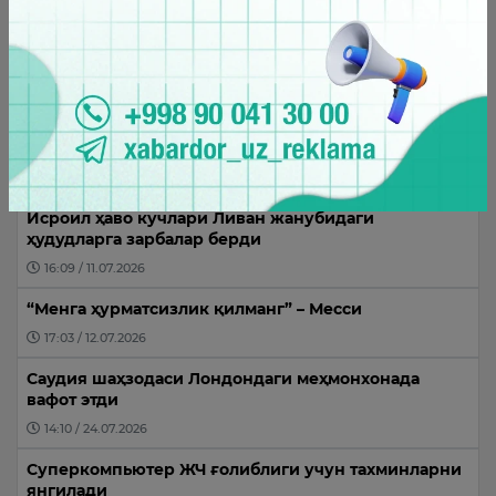
н бири
шаҳрида бўлиб ўтган тадбирда мамлакатга
ат
ноқонуний муҳожирлар оқими тўхтатилганини
амоа…
маъл…
09:24 / 07.08.2026
Энг кўп ўқилганлар
Исроил ҳаво кучлари Ливан жанубидаги
ҳудудларга зарбалар берди
16:09 / 11.07.2026
“Менга ҳурматсизлик қилманг” – Месси
17:03 / 12.07.2026
Саудия шаҳзодаси Лондондаги меҳмонхонада
вафот этди
14:10 / 24.07.2026
Суперкомпьютер ЖЧ ғолиблиги учун тахминларни
янгилади