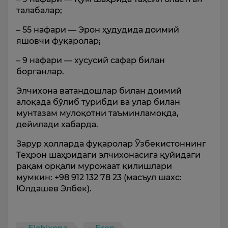
талабалар;
– 55 нафари — Эрон ҳудудида доимий
яшовчи фуқаролар;
– 9 нафари — хусусий сафар билан
борганлар.
Элчихона ватандошлар билан доимий
алоқада бўлиб турибди ва улар билан
мунтазам мулоқотни таъминламоқда,
дейилади хабарда.
Зарур ҳолларда фуқаролар Ўзбекистоннинг
Теҳрон шаҳридаги элчихонасига қуйидаги
рақам орқали мурожаат қилишлари
мумкин: +98 912 132 78 23 (масъул шахс:
Юлдашев Элбек).