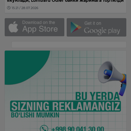
якунлади, Lombard Odier банки жаримага тортилди
15:21 / 28.07.2026