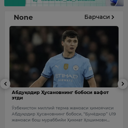
None
Барчаси
от
Қулай шаҳар муҳити — аниқ ечимлар
орқали
ячиси
Тошкент шаҳар ҳокими Шавкат Умурзаков
р” U19
Ўзбекистон Республикаси Президенти
вн…
Администрациясининг жамоат хавфсизлиги