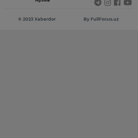
Архив
© 2023 Xabardor
By FullFocus.uz