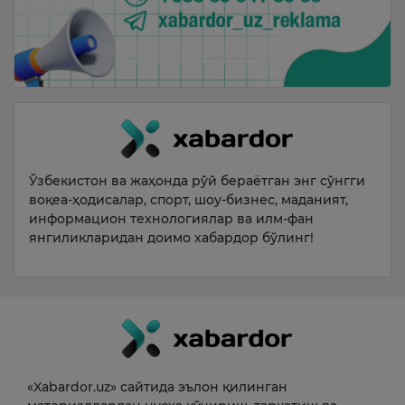
Ўзбекистон ва жаҳонда рўй бераётган энг сўнгги
воқеа-ҳодисалар, спорт, шоу-бизнес, маданият,
информацион технологиялар ва илм-фан
янгиликларидан доимо хабардор бўлинг!
«Xabardor.uz» сайтида эълон қилинган