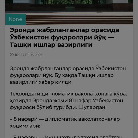
None
Эронда жабрланганлар орасида
Ўзбекистон фуқаролари йўқ —
Ташқи ишлар вазирлиги
10:12 / 01.03.2026
Эронда жабрланганлар орасида Ўзбекистон
фуқаролари йўқ. Бу ҳақда Ташқи ишлар
вазирлиги хабар қилди.
Теҳрондаги дипломатик ваколатхонага кўра,
ҳозирда Эронда жами 81 нафар Ўзбекистон
фуқароси бўлиб турибди. Шулардан:
– 8 нафари — дипломатик ваколатхоналар
ходимлари;
– 9 нафари — Қум шаҳрида таҳсил олаётган