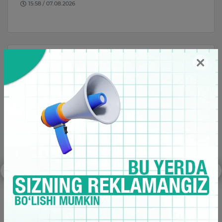
09:11 / 07.08.2026
Бу ҳам қизиқ
и
Трамп: “АҚШга миллионлаб ноқонуний
а
муҳожирлар киришининг олдини олдим”
АҚШ Президенти Доналд Трамп Лас-Вегас