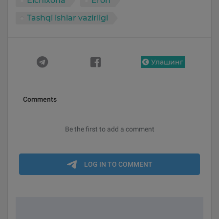
Elchixona
Eron
Tashqi ishlar vazirligi
Улашинг