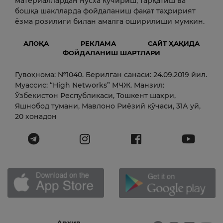
материаллардан нусха кўчириш, тарқатиш ва
бошқа шаклларда фойдаланиш фақат таҳририят
ёзма розилиги билан амалга оширилиши мумкин.
АЛОҚА
РЕКЛАМА
САЙТ ҲАҚИДА
ФОЙДАЛАНИШ ШАРТЛАРИ
Гувоҳнома: №1040. Берилган санаси: 24.09.2019 йил.
Муассис: “High Networks” МЧЖ. Манзил:
Ўзбекистон Республикаси, Тошкент шаҳри,
Яшнобод тумани, Мавлоно Риёзий кўчаси, 31А уй,
20 хонадон