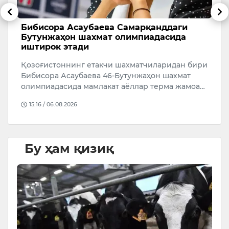
Бибисора Асаубаева Самарқанддаги
Ў
Бутунжаҳон шахмат олимпиадасида
р
иштирок этади
а
Қозоғистоннинг етакчи шахматчиларидан бири
Ў
Бибисора Асаубаева 46-Бутунжаҳон шахмат
р
олимпиадасида мамлакат аёллар терма жамоа…
4
й
15:16 / 06.08.2026
Бу ҳам қизиқ