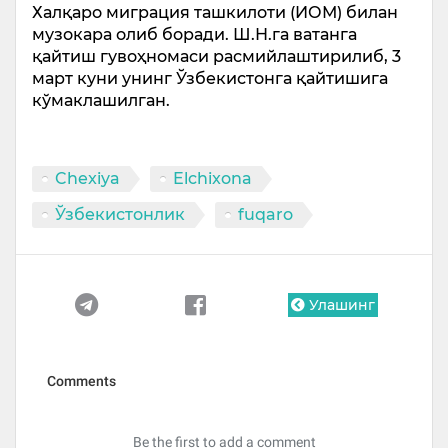
Халқаро миграция ташкилоти (ИОМ) билан
музокара олиб боради. Ш.Н.га ватанга
қайтиш гувоҳномаси расмийлаштирилиб, 3
март куни унинг Ўзбекистонга қайтишига
кўмаклашилган.
Chexiya
Elchixona
Ўзбекистонлик
fuqaro
Улашинг