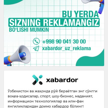
Ўзбекистон ва жаҳонда рўй бераётган энг сўнгги
воқеа-ҳодисалар, спорт, шоу-бизнес, маданият,
информацион технологиялар ва илм-фан
янгиликларидан доимо хабардор бўлинг!