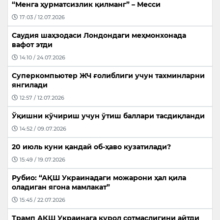
“Менга ҳурматсизлик қилманг” – Месси
17:03 / 12.07.2026
Саудия шаҳзодаси Лондондаги меҳмонхонада
вафот этди
14:10 / 24.07.2026
Суперкомпьютер ЖЧ ғолиблиги учун тахминларни
янгилади
12:57 / 12.07.2026
Ўқишни кўчириш учун ўтиш баллари тасдиқланди
14:52 / 09.07.2026
20 июль куни қандай об-ҳаво кузатилади?
15:49 / 19.07.2026
Рубио: “АҚШ Украинадаги можарони ҳал қила
оладиган ягона мамлакат”
15:45 / 22.07.2026
Трамп АҚШ Украинага қурол сотмаслигини айтди