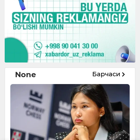
None
Барчаси