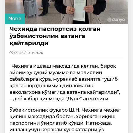
None
Чехияда паспортсиз қолган
ўзбекистонлик ватанга
қайтарилди
09:46 / 10.03.2026
“Чехияга ишлаш мақсадида келган, бироқ
айрим ҳуқуқий муаммо ва молиявий
сабабларга кўра, мураккаб вазиятга тушиб
қолган юртдошимиз дипломатик
ваколатхона кўмагида ватанга қайтарилди”,
– деб хабар қилмоқда “Дунё” агентлиги.
Ўзбекистонлик фуқаро Ш.Н. Чехияга меҳнат
қилиш мақсадида боргач, хорижга чиқиш
паспортини ўғирлатиб қўяди. Натижада,
ишлаш учун керакли ҳужжатларни ўз