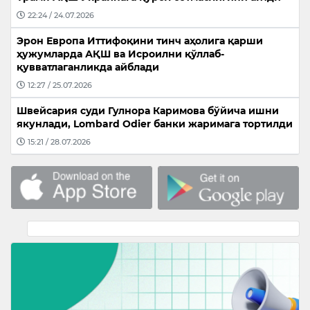
22:24 / 24.07.2026
Эрон Европа Иттифоқини тинч аҳолига қарши
ҳужумларда АҚШ ва Исроилни қўллаб-
қувватлаганликда айблади
12:27 / 25.07.2026
Швейсария суди Гулнора Каримова бўйича ишни
якунлади, Lombard Odier банки жаримага тортилди
15:21 / 28.07.2026