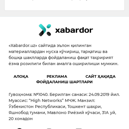
«Xabardor.uz» сайтида эълон қилинган
материаллардан нусха кўчириш, тарқатиш ва
бошқа шаклларда фойдаланиш фақат таҳририят
ёзма розилиги билан амалга оширилиши мумкин.
АЛОҚА
РЕКЛАМА
САЙТ ҲАҚИДА
ФОЙДАЛАНИШ ШАРТЛАРИ
Гувоҳнома: №1040. Берилган санаси: 24.09.2019 йил.
Муассис: “High Networks” МЧЖ. Манзил:
Ўзбекистон Республикаси, Тошкент шаҳри,
Яшнобод тумани, Мавлоно Риёзий кўчаси, 31А уй,
20 хонадон