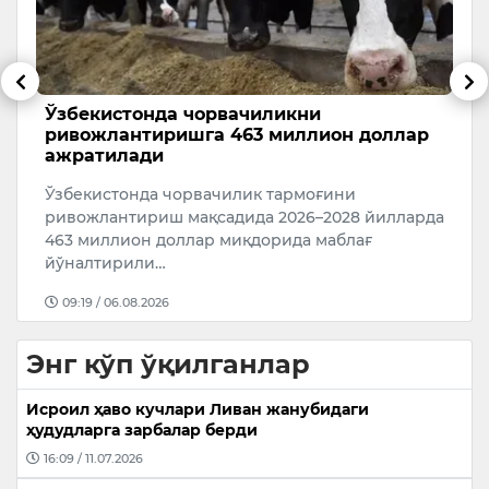
аш
Ўзбекистонда чорвачиликни
Б
ривожлантиришга 463 миллион доллар
к
ажратилади
8
Ўзбекистонда чорвачилик тармоғини
20
ривожлантириш мақсадида 2026–2028 йилларда
463 миллион доллар миқдорида маблағ
йўналтирили…
09:19 / 06.08.2026
Энг кўп ўқилганлар
Исроил ҳаво кучлари Ливан жанубидаги
ҳудудларга зарбалар берди
16:09 / 11.07.2026