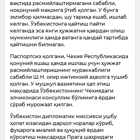
вақтида расмийлаштирмагани сабабли,
ноқонуний мақомга ўтиб қолган. У бунга
эътибор қилмасдан, шу тариқа яшаб, ишлаб
келган. Ўзбекистонга қайтиш пайти
келганда эса янги ҳужжатни қаердан олиш
мумкинлиги ҳамда ватанга қандай тартибда
қайтишни билмаган.
Паспортсиз қолгани, Чехия Республикасида
қонуний яшаш ҳамда ишлаш учун ҳужжат
расмийлаштиришнинг мураккаблиги
сабабли Ш.Н. оғир ижтимоий аҳволга тушиб
қолган. У мушкул вазиятини ҳал этиш
мақсадида Ўзбекистоннинг Чехиядаги
элчихонаси консуллик бўлимига ёрдам
сўраб мурожаат қилган.
Ўзбекистон дипломатик миссияси ушбу
ҳолат юзасидан дарҳол чоралар кўриб,
фуқарога амалий ва ҳуқуқий ёрдам
кўрсатиш мақсадида Прага шаҳридаги