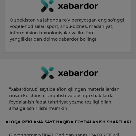
O‘zbekiston va jahonda ro‘y berayotgan eng so‘nggi
voqea-hodisalar, sport, shou-biznes, madaniyat,
informatsion texnologiyalar va ilm-fan
yangiliklaridan doimo xabardor bo‘ling!
“Xabardor.uz” saytida eʼlon qilingan materiallardan
nusxa ko‘chirish, tarqatish va boshqa shakllarda
foydalanish faqat tahririyat yozma roziligi bilan
amalga oshirilishi mumkin.
ALOQA
REKLAMA
SAYT HAQIDA
FOYDALANISH SHARTLARI
Guvohnoma: №1040. Berilgan sanasi: 24.09.2019-yil.