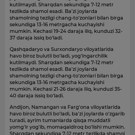
kutilmaydi. Sharqdan sekundiga 7-12 metr
tezlikda shamol esadi. Ba’zi joylarda
shamolning tezligi chang-to‘zonlari bilan birga
sekundiga 13-16 metrgacha kuchayishi
mumkin. Kechasi 19-24 daraja iliq, kunduzi 32-
37 daraja issiq bo‘ladi.
Qashqadaryo va Surxondaryo viloyatlarida
havo biroz bulutli bo‘ladi, yog‘ingarchilik
kutilmaydi. Sharqdan sekundiga 7-12 metr
tezlikda shamol esadi. Ba’zi joylarda
shamolning tezligi chang-to‘zonlari bilan birga
sekundiga 13-16 metrgacha kuchayishi
mumkin. Kechasi 21-26 daraja iliq, kunduzi 35-
40 daraja issiq bo‘ladi.
Andijon, Namangan va Farg‘ona viloyatlarida
havo biroz bulutli bo‘ladi, ba’zi joylarda o‘zgarib
turadi, ayrim tumanlarda qisqa muddatli
yomg‘ir yog‘ib, momaqaldiroq bo‘lishi mumkin.
Sharqdan sekundiga 7-12 metr tezlikda shamol