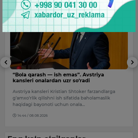
“Bola qarash — ish emas”. Avstriya
B
kansleri onalardan uzr so‘radi
e
m
Avstriya kansleri Kristian Shtoker farzandlarga
y
Uk
g‘amxo‘rlik qilishni ish sifatida baholamaslik
Oz
haqidagi bayonoti uchun onala…
q
14:44 / 08.08.2026