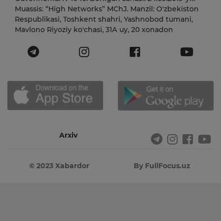
Muassis: “High Networks” MChJ. Manzil: O'zbekiston
Respublikasi, Toshkent shahri, Yashnobod tumani,
Mavlono Riyoziy ko'chasi, 31А uy, 20 xonadon
Arxiv
© 2023 Xabardor
By FullFocus.uz