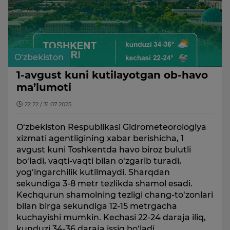
O‘zbekiston
1-avgust kuni kutilayotgan ob-havo
ma’lumoti
22:22 / 31.07.2025
O‘zbekiston Respublikasi Gidrometeorologiya
xizmati agentligining xabar berishicha, 1
avgust kuni Toshkentda havo biroz bulutli
bo‘ladi, vaqti-vaqti bilan o‘zgarib turadi,
yog‘ingarchilik kutilmaydi. Sharqdan
sekundiga 3-8 metr tezlikda shamol esadi.
Kechqurun shamolning tezligi chang-to‘zonlari
bilan birga sekundiga 12-15 metrgacha
kuchayishi mumkin. Kechasi 22-24 daraja iliq,
kunduzi 34-36 daraja issiq bo‘ladi.