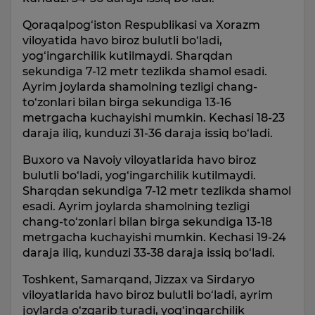
Qoraqalpog‘iston Respublikasi va Xorazm
viloyatida havo biroz bulutli bo‘ladi,
yog‘ingarchilik kutilmaydi. Sharqdan
sekundiga 7-12 metr tezlikda shamol esadi.
Ayrim joylarda shamolning tezligi chang-
to‘zonlari bilan birga sekundiga 13-16
metrgacha kuchayishi mumkin. Kechasi 18-23
daraja iliq, kunduzi 31-36 daraja issiq bo‘ladi.
Buxoro va Navoiy viloyatlarida havo biroz
bulutli bo‘ladi, yog‘ingarchilik kutilmaydi.
Sharqdan sekundiga 7-12 metr tezlikda shamol
esadi. Ayrim joylarda shamolning tezligi
chang-to‘zonlari bilan birga sekundiga 13-18
metrgacha kuchayishi mumkin. Kechasi 19-24
daraja iliq, kunduzi 33-38 daraja issiq bo‘ladi.
Toshkent, Samarqand, Jizzax va Sirdaryo
viloyatlarida havo biroz bulutli bo‘ladi, ayrim
joylarda o‘zgarib turadi, yog‘ingarchilik