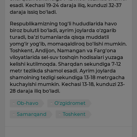
esadi. Kechasi 19-24 daraja iliq, kunduzi 32-37
daraja issiq bo‘ladi.
Respublikamizning tog‘li hududlarida havo
biroz bulutli bo‘ladi, ayrim joylarda o‘zgarib
turadi, ba’zi tumanlarda qisqa muddatli
yomg‘ir yog‘ib, momaqaldiroq bo‘lishi mumkin.
Toshkent, Andijon, Namangan va Farg‘ona
viloyatlarida sel-suv toshqin hodisalari yuzaga
kelishi kutilmoqda. Sharqdan sekundiga 7-12
metr tezlikda shamol esadi. Ayrim joylarda
shamolning tezligi sekundiga 13-18 metrgacha
kuchayishi mumkin. Kechasi 13-18, kunduzi 23-
28 daraja iliq bo‘ladi.
Ob-havo
O‘zgidromet
Samarqand
Toshkent