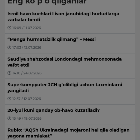
Eng ko‘p o‘qilganlar
Isroil havo kuchlari Livan janubidagi hududlarga
zarbalar berdi
16:09 / 11.07.2026
“Menga hurmatsizlik qilmang” – Messi
17:03 / 12.07.2026
Saudiya shahzodasi Londondagi mehmonxonada
vafot etdi
14:10 / 24.07.2026
Superkompyuter JCH g‘olibligi uchun taxminlarni
yangiladi
12:57 / 12.07.2026
20-iyul kuni qanday ob-havo kuzatiladi?
15:49 / 19.07.2026
Rubio: “AQSh Ukrainadagi mojaroni hal qila oladigan
yagona mamlakat”