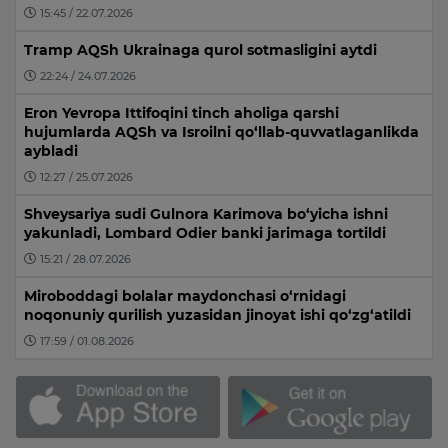
15:45 / 22.07.2026
Tramp AQSh Ukrainaga qurol sotmasligini aytdi
22:24 / 24.07.2026
Eron Yevropa Ittifoqini tinch aholiga qarshi
hujumlarda AQSh va Isroilni qo‘llab-quvvatlaganlikda
aybladi
12:27 / 25.07.2026
Shveysariya sudi Gulnora Karimova bo‘yicha ishni
yakunladi, Lombard Odier banki jarimaga tortildi
15:21 / 28.07.2026
Miroboddagi bolalar maydonchasi o‘rnidagi
noqonuniy qurilish yuzasidan jinoyat ishi qo‘zg‘atildi
17:59 / 01.08.2026