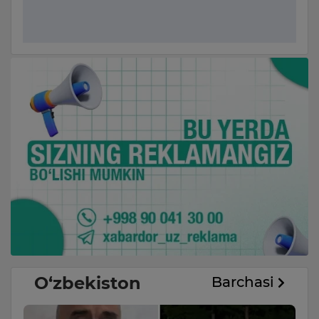
O‘zbekiston
Barchasi