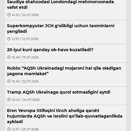
Saudiya shahzodasi Londondagi mehmonxonada
vafot etdi
14:10 / 24.07.2026
Superkompyuter JCH g‘olibligi uchun taxminlarni
yangiladi
12:57 / 12.07.2026
20-iyul kuni qanday ob-havo kuzatiladi?
15:49 / 19.07.2026
Rubio: “AQSh Ukrainadagi mojaroni hal qila oladigan
yagona mamlakat”
15:45 / 22.07.2026
Tramp AQSh Ukrainaga qurol sotmasligini aytdi
22:24 / 24.07.2026
Eron Yevropa Ittifoqini tinch aholiga qarshi
hujumlarda AQSh va Isroilni qo‘llab-quvvatlaganlikda
aybladi
12:27 / 25.07.2026