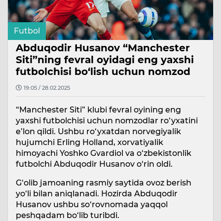
Futbol
Abduqodir Husanov “Manchester
Siti”ning fevral oyidagi eng yaxshi
futbolchisi bo‘lish uchun nomzod
19:05 / 28.02.2025
“Manchester Siti” klubi fevral oyining eng
yaxshi futbolchisi uchun nomzodlar ro‘yxatini
e’lon qildi. Ushbu ro‘yxatdan norvegiyalik
hujumchi Erling Holland, xorvatiyalik
himoyachi Yoshko Gvardiol va o‘zbekistonlik
futbolchi Abduqodir Husanov o‘rin oldi.
G‘olib jamoaning rasmiy saytida ovoz berish
yo‘li bilan aniqlanadi. Hozirda Abduqodir
Husanov ushbu so‘rovnomada yaqqol
peshqadam bo‘lib turibdi.