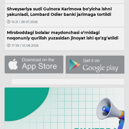
Shveysariya sudi Gulnora Karimova bo‘yicha ishni
yakunladi, Lombard Odier banki jarimaga tortildi
15:21 / 28.07.2026
Miroboddagi bolalar maydonchasi o‘rnidagi
noqonuniy qurilish yuzasidan jinoyat ishi qo‘zg‘atildi
17:59 / 01.08.2026