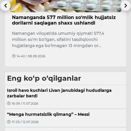
z
Andijonda yuk mashinasi velosipedchini
B
urib yubordi
k
Bugun, 6-avgust kuni Andijon shahrining
7
Pirmuhammedov ko‘chasida yo‘l-transport
da
hodisasi sodir bo‘ldi.
15:20 / 06.08.2026
Eng ko‘p o‘qilganlar
Isroil havo kuchlari Livan janubidagi hududlarga
zarbalar berdi
16:09 / 11.07.2026
“Menga hurmatsizlik qilmang” – Messi
17:03 / 12.07.2026