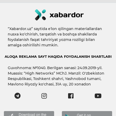
“Xabardor.uz” saytida eʼlon qilingan materiallardan
nusxa ko‘chirish, tarqatish va boshqa shakllarda
foydalanish faqat tahririyat yozma roziligi bilan
amalga oshirilishi mumkin.
ALOQA
REKLAMA
SAYT HAQIDA
FOYDALANISH SHARTLARI
Guvohnoma: №1040. Berilgan sanasi: 24.09.2019-yil.
Muassis: “High Networks” MChJ. Manzil: O'zbekiston
Respublikasi, Toshkent shahri, Yashnobod tumani,
Mavlono Riyoziy ko'chasi, 31А uy, 20 xonadon