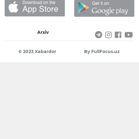
Arxiv
© 2023 Xabardor
By FullFocus.uz