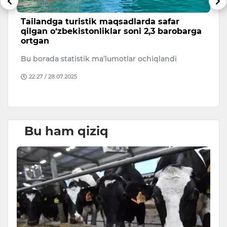
Tailandga turistik maqsadlarda safar
S
qilgan o‘zbekistonliklar soni 2,3 barobarga
l
ortgan
p
Bu borada statistik ma’lumotlar ochiqlandi
Se
ha
22:27 / 28.07.2025
on
Bu ham qiziq