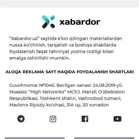
“Xabardor.uz” saytida eʼlon qilingan materiallardan
nusxa ko‘chirish, tarqatish va boshqa shakllarda
foydalanish faqat tahririyat yozma roziligi bilan
amalga oshirilishi mumkin.
ALOQA
REKLAMA
SAYT HAQIDA
FOYDALANISH SHARTLARI
Guvohnoma: №1040. Berilgan sanasi: 24.09.2019-yil.
Muassis: “High Networks” MChJ. Manzil: O'zbekiston
Respublikasi, Toshkent shahri, Yashnobod tumani,
Mavlono Riyoziy ko'chasi, 31А uy, 20 xonadon