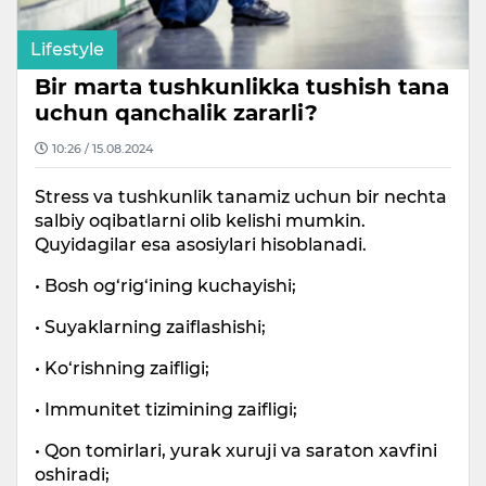
Lifestyle
Bir marta tushkunlikka tushish tana
uchun qanchalik zararli?
10:26 / 15.08.2024
Stress va tushkunlik tanamiz uchun bir nechta
salbiy oqibatlarni olib kelishi mumkin.
Quyidagilar esa asosiylari hisoblanadi.
• Bosh og‘rig‘ining kuchayishi;
• Suyaklarning zaiflashishi;
• Ko‘rishning zaifligi;
• Immunitet tizimining zaifligi;
• Qon tomirlari, yurak xuruji va saraton xavfini
oshiradi;