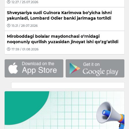
12:27 / 25.07.2026
Shveysariya sudi Gulnora Karimova bo‘yicha ishni
yakunladi, Lombard Odier banki jarimaga tortildi
15:21 / 28.07.2026
Miroboddagi bolalar maydonchasi o‘rnidagi
noqonuniy qurilish yuzasidan jinoyat ishi qo‘zg‘atildi
17:59 / 01.08.2026