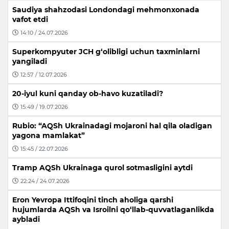
Saudiya shahzodasi Londondagi mehmonxonada
vafot etdi
14:10 / 24.07.2026
Superkompyuter JCH g‘olibligi uchun taxminlarni
yangiladi
12:57 / 12.07.2026
20-iyul kuni qanday ob-havo kuzatiladi?
15:49 / 19.07.2026
Rubio: “AQSh Ukrainadagi mojaroni hal qila oladigan
yagona mamlakat”
15:45 / 22.07.2026
Tramp AQSh Ukrainaga qurol sotmasligini aytdi
22:24 / 24.07.2026
Eron Yevropa Ittifoqini tinch aholiga qarshi
hujumlarda AQSh va Isroilni qo‘llab-quvvatlaganlikda
aybladi