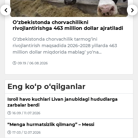
O‘zbekistonda chorvachilikni
Q
rivojlantirishga 463 million dollar ajratiladi
o
O‘zbekistonda chorvachilik tarmog‘ini
T
rivojlantirish maqsadida 2026–2028 yillarda 463
O‘
million dollar miqdorida mablag‘ yo‘na…
Ad
09:19 / 06.08.2026
Eng ko‘p o‘qilganlar
Isroil havo kuchlari Livan janubidagi hududlarga
zarbalar berdi
16:09 / 11.07.2026
“Menga hurmatsizlik qilmang” – Messi
17:03 / 12.07.2026