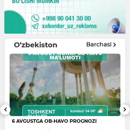
O‘zbekiston
Barchasi
6 AVGUSTGA OB-HAVO PROGNOZI
V
di
a