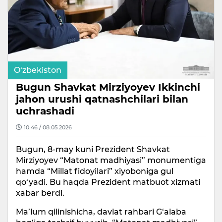
O‘zbekiston
Bugun Shavkat Mirziyoyev Ikkinchi
jahon urushi qatnashchilari bilan
uchrashadi
10:46 / 08.05.2026
Bugun, 8-may kuni Prezident Shavkat
Mirziyoyev “Matonat madhiyasi” monumentiga
hamda “Millat fidoyilari” xiyoboniga gul
qo‘yadi. Bu haqda Prezident matbuot xizmati
xabar berdi.
Ma’lum qilinishicha, davlat rahbari G‘alaba