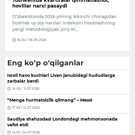
n
Toshkentda kvartiralar qimmatlashdi,
X
hovlilar narxi pasaydi
p
jo
ng
O‘zbekistonda 2026-yilning ikkinchi choragidan
Pr
ni
boshlab uy-joy narxlari indeksini hisoblashning
xi
yangi metodologiyasi joriy et…
m
16:34 / 06.08.2026
Eng ko‘p o‘qilganlar
Isroil havo kuchlari Livan janubidagi hududlarga
zarbalar berdi
16:09 / 11.07.2026
“Menga hurmatsizlik qilmang” – Messi
17:03 / 12.07.2026
Saudiya shahzodasi Londondagi mehmonxonada
vafot etdi
14:10 / 24.07.2026