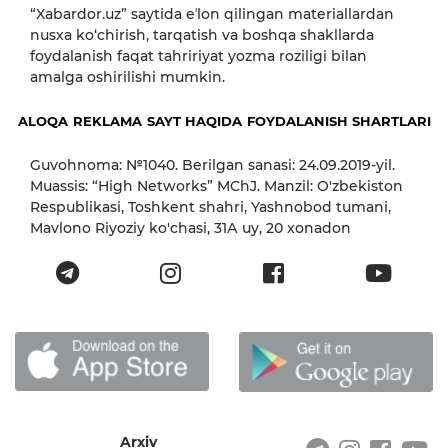
“Xabardor.uz” saytida eʼlon qilingan materiallardan
nusxa ko‘chirish, tarqatish va boshqa shakllarda
foydalanish faqat tahririyat yozma roziligi bilan
amalga oshirilishi mumkin.
ALOQA
REKLAMA
SAYT HAQIDA
FOYDALANISH SHARTLARI
Guvohnoma: №1040. Berilgan sanasi: 24.09.2019-yil.
Muassis: “High Networks” MChJ. Manzil: O'zbekiston
Respublikasi, Toshkent shahri, Yashnobod tumani,
Mavlono Riyoziy ko'chasi, 31А uy, 20 xonadon
Arxiv