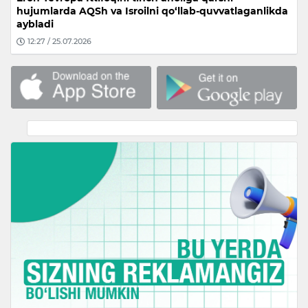
hujumlarda AQSh va Isroilni qo‘llab-quvvatlaganlikda
aybladi
12:27 / 25.07.2026