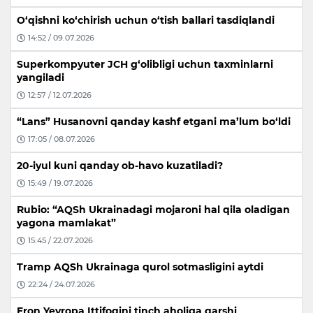
O‘qishni ko‘chirish uchun o‘tish ballari tasdiqlandi
14:52 / 09.07.2026
Superkompyuter JCH g‘olibligi uchun taxminlarni
yangiladi
12:57 / 12.07.2026
“Lans” Husanovni qanday kashf etgani ma’lum bo‘ldi
17:05 / 08.07.2026
20-iyul kuni qanday ob-havo kuzatiladi?
15:49 / 19.07.2026
Rubio: “AQSh Ukrainadagi mojaroni hal qila oladigan
yagona mamlakat”
15:45 / 22.07.2026
Tramp AQSh Ukrainaga qurol sotmasligini aytdi
22:24 / 24.07.2026
Eron Yevropa Ittifoqini tinch aholiga qarshi