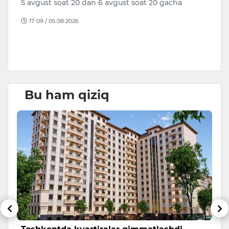
5 avgust soat 20 dan 6 avgust soat 20 gacha
to
17:09 / 05.08.2026
B
D
Bu ham qiziq