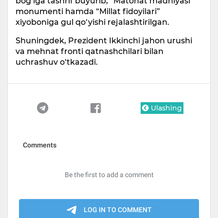
bog‘iga tashrif buyurib, “Matonat madhiyasi”
monumenti hamda “Millat fidoyilari”
xiyoboniga gul qo‘yishi rejalashtirilgan.
Shuningdek, Prezident Ikkinchi jahon urushi
va mehnat fronti qatnashchilari bilan
uchrashuv o‘tkazadi.
Ulashing