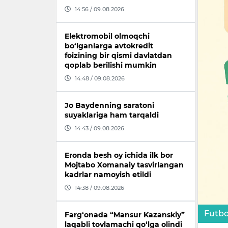
14:56 / 09.08.2026
Elektromobil olmoqchi
bo‘lganlarga avtokredit
foizining bir qismi davlatdan
qoplab berilishi mumkin
14:48 / 09.08.2026
Jo Baydenning saratoni
suyaklariga ham tarqaldi
14:43 / 09.08.2026
Eronda besh oy ichida ilk bor
Mojtabo Xomanaiy tasvirlangan
kadrlar namoyish etildi
14:38 / 09.08.2026
Futbo
Farg‘onada “Mansur Kazanskiy”
laqabli tovlamachi qo‘lga olindi