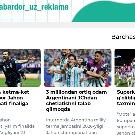
Barcha
a ketma-ket
3 milliondan ortiq odam
Super
bor Jahon
Argentinani JChdan
g‘olibl
ti finaliga
chetlatishni talab
taxmin
qilmoqda
“Opta” a
Jahon
Internetda Argentina milliy
kompani
i yarim finalida
terma jamoasini 2026-yilgi
superko
ngliyani 2:1
Jahon chempionatidan
Jahon c