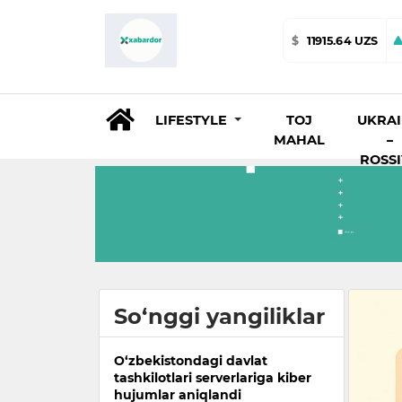
$
11915.64 UZS
LIFESTYLE
TOJ
UKRA
MAHAL
–
ROSS
So‘nggi yangiliklar
O‘zbekistondagi davlat
tashkilotlari serverlariga kiber
hujumlar aniqlandi