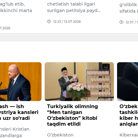
g‘lub etib,
chetlatish talabi ilgari
g‘olibli
ikkinchi marta
surilgan petitsiya payd…
sifatida
12:23 / 13.07.2026
12:57 /
07.2026
ash — ish
Turkiyalik olimning
O‘zbek
striya kansleri
“Men tanigan
tashkil
 uzr so‘radi
O‘zbekiston” kitobi
kiber 
taqdim etildi
aniqla
nsleri Kristian
O‘zbekiston
Kiberxav
rzandlarga