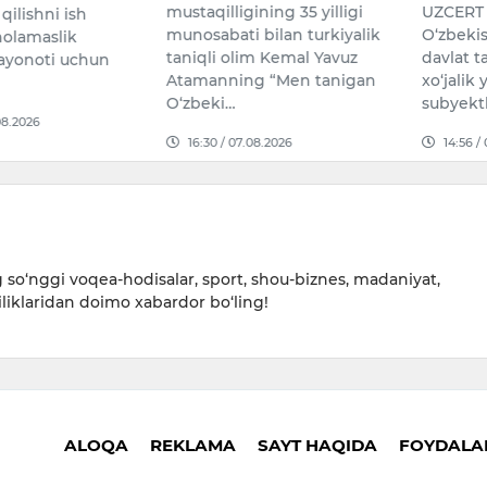
mustaqilligining 35 yilligi
UZCERT 
qilishni ish
munosabati bilan turkiyalik
O‘zbeki
holamaslik
taniqli olim Kemal Yavuz
davlat t
ayonoti uchun
Atamanning “Men tanigan
xo‘jalik 
O‘zbeki…
subyekt
08.2026
16:30 / 07.08.2026
14:56 /
so‘nggi voqea-hodisalar, sport, shou-biznes, madaniyat,
iliklaridan doimo xabardor bo‘ling!
ALOQA
REKLAMA
SAYT HAQIDA
FOYDALAN