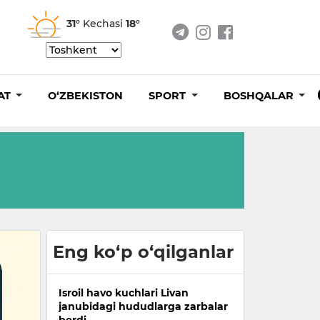
31°
Kechasi
18°
AT
O‘ZBEKISTON
SPORT
BOSHQALAR
Eng ko‘p o‘qilganlar
Isroil havo kuchlari Livan
janubidagi hududlarga zarbalar