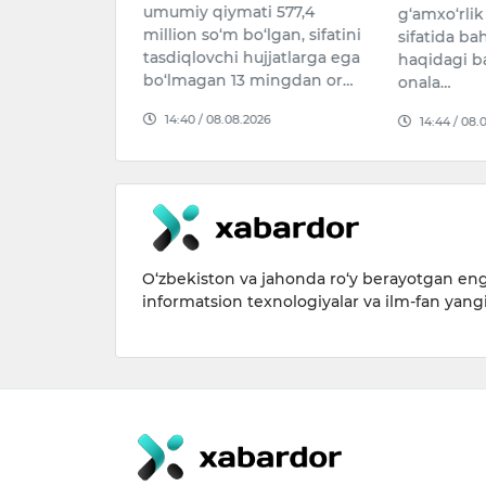
 oyida oliy
umumiy qiymati 577,4
g‘amxo‘rlik 
miga
million so‘m bo‘lgan, sifatini
sifatida ba
n beri ilk bor
tasdiqlovchi hujjatlarga ega
haqidagi b
naiy aks
bo‘lmagan 13 mingdan or…
onala…
14:40 / 08.08.2026
14:44 / 08.
026
O‘zbekiston va jahonda ro‘y berayotgan eng 
informatsion texnologiyalar va ilm-fan yang