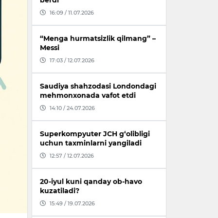
berdi
16:09 / 11.07.2026
“Menga hurmatsizlik qilmang” –
Messi
17:03 / 12.07.2026
Saudiya shahzodasi Londondagi
mehmonxonada vafot etdi
14:10 / 24.07.2026
Superkompyuter JCH g‘olibligi
uchun taxminlarni yangiladi
12:57 / 12.07.2026
20-iyul kuni qanday ob-havo
kuzatiladi?
15:49 / 19.07.2026