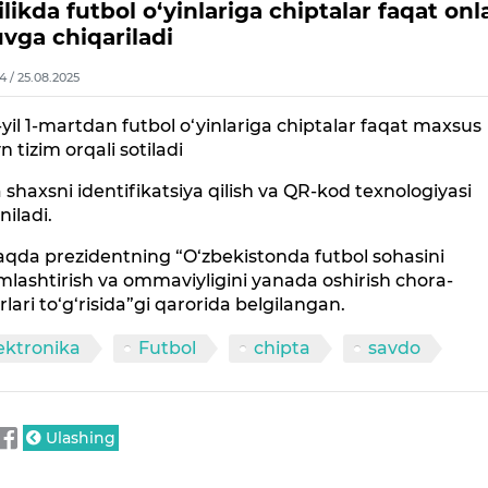
likda futbol o‘yinlariga chiptalar faqat on
vga chiqariladi
4 / 25.08.2025
yil 1-martdan futbol o‘yinlariga chiptalar faqat maxsus
n tizim orqali sotiladi
shaxsni identifikatsiya qilish va QR-kod texnologiyasi
niladi.
qda prezidentning “O‘zbekistonda futbol sohasini
lashtirish va ommaviyligini yanada oshirish chora-
rlari to‘g‘risida”gi qarorida belgilangan.
ektronika
Futbol
chipta
savdo
Ulashing