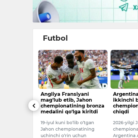
Futbol
ning goli
Angliya Fransiyani
Argentin
 chiroyli
mag‘lub etib, Jahon
ikkinchi 
hi mumkin
chempionatining bronza
chempiona
medalini qo‘lga kiritdi
chiqdi
illiy terma
19-iyul kuni bo‘lib o‘tgan
2026-yilgi 
i Eldor
Jahon chempionatining
chempionat
ng 2026-yilgi
uchinchi o‘rin uchun
Argentina A
onati guruh