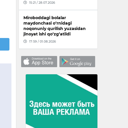
15:21 / 28.07.2026
Miroboddagi bolalar
maydonchasi o‘rnidagi
noqonuniy qurilish yuzasidan
jinoyat ishi qo‘zg‘atildi
17:59 / 01.08.2026