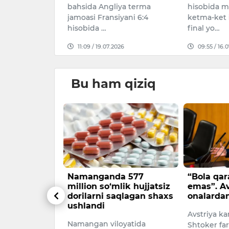
bahsida Angliya terma
hisobida ma
ongo DR
jamoasi Fransiyani 6:4
ketma-ket 
hisobida …
final yo…
26
11:09 / 19.07.2026
09:55 / 16.
Bu ham qiziq
 oy ichida
Namanganda 577
“Bola qar
abo
million so‘mlik hujjatsiz
emas”. Av
svirlangan
dorilarni saqlagan shaxs
onalardan
oyish etildi
ushlandi
Avstriya ka
r» davlat
Namangan viloyatida
Shtoker fa