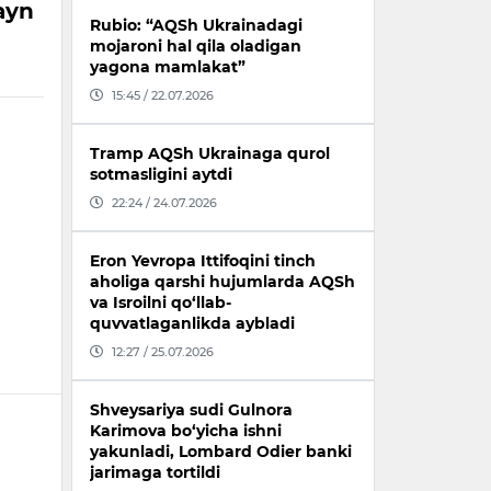
layn
Rubio: “AQSh Ukrainadagi
mojaroni hal qila oladigan
yagona mamlakat”
15:45 / 22.07.2026
Tramp AQSh Ukrainaga qurol
sotmasligini aytdi
22:24 / 24.07.2026
Eron Yevropa Ittifoqini tinch
aholiga qarshi hujumlarda AQSh
va Isroilni qo‘llab-
quvvatlaganlikda aybladi
12:27 / 25.07.2026
Shveysariya sudi Gulnora
Karimova bo‘yicha ishni
yakunladi, Lombard Odier banki
jarimaga tortildi