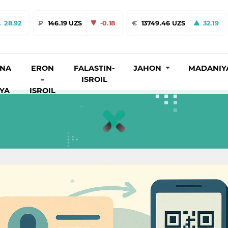
28.92
₽
146.19 UZS
-0.18
€
13749.46 UZS
32.19
INA
ERON
FALASTIN-
JAHON
MADANIY
–
ISROIL
IYA
ISROIL