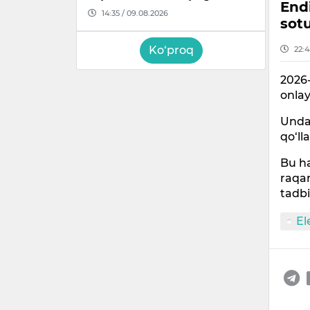
Endi
14:35 / 09.08.2026
sotu
Ko‘proq
22:4
2026-
onlay
Unda 
qo‘lla
Bu ha
raqam
tadbi
El