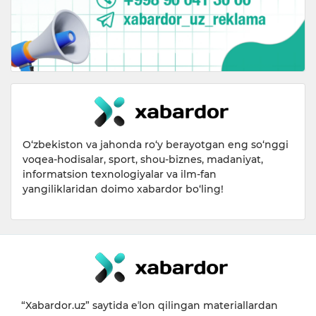
O‘zbekiston va jahonda ro‘y berayotgan eng so‘nggi
voqea-hodisalar, sport, shou-biznes, madaniyat,
informatsion texnologiyalar va ilm-fan
yangiliklaridan doimo xabardor bo‘ling!
“Xabardor.uz” saytida eʼlon qilingan materiallardan