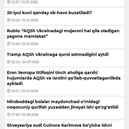
12:57 / 12.07.2026
20-iyul kuni qanday ob-havo kuzatiladi?
15:49 / 19.07.2026
Rubio: “AQSh Ukrainadagi mojaroni hal qila oladigan
yagona mamlakat”
15:45 / 22.07.2026
Tramp AQSh Ukrainaga qurol sotmasligini aytdi
22:24 / 24.07.2026
Eron Yevropa Ittifoqini tinch aholiga qarshi
hujumlarda AQSh va Isroilni qo‘llab-quvvatlaganlikda
aybladi
12:27 / 25.07.2026
Miroboddagi bolalar maydonchasi o‘rnidagi
noqonuniy qurilish yuzasidan jinoyat ishi qo‘zg‘atildi
17:59 / 01.08.2026
Shveysariya sudi Gulnora Karimova bo‘yicha ishni