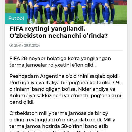
Futbol
FIFA reytingi yangilandi.
O‘zbekiston nechanchi o‘rinda?
21:41 / 28.11.2024
FIFA 28-noyabr holatiga ko‘ra yangilangan
terma jamoalar ro‘yxatini e’lon qildi.
Peshqadam Argentina o‘z o‘rnini saqlab qoldi.
Portugaliya va Italiya bir pog‘ona ko‘tarilib 7-9-
o‘rinlarni band qilgan bo‘lsa, Niderlandiya va
Kolumbiya sakkizinchi va o‘ninchi pog‘onalarni
band qildi.
O‘zbekiston milliy terma jamoasida bir oy
oldingi reytingdagi o‘rnini saqlab qoldi. Milliy
terma jamoa hozirda 58-o‘rinni band etib