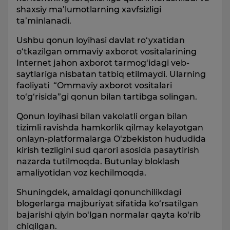
shaxsiy ma’lumotlarning xavfsizligi
ta’minlanadi.
Ushbu qonun loyihasi davlat ro‘yxatidan
o‘tkazilgan ommaviy axborot vositalarining
Internet jahon axborot tarmog‘idagi veb-
saytlariga nisbatan tatbiq etilmaydi. Ularning
faoliyati “Ommaviy axborot vositalari
to‘g‘risida”gi qonun bilan tartibga solingan.
Qonun loyihasi bilan vakolatli organ bilan
tizimli ravishda hamkorlik qilmay kelayotgan
onlayn-platformalarga O‘zbekiston hududida
kirish tezligini sud qarori asosida pasaytirish
nazarda tutilmoqda. Butunlay bloklash
amaliyotidan voz kechilmoqda.
Shuningdek, amaldagi qonunchilikdagi
blogerlarga majburiyat sifatida ko‘rsatilgan
bajarishi qiyin bo‘lgan normalar qayta ko‘rib
chiqilgan.