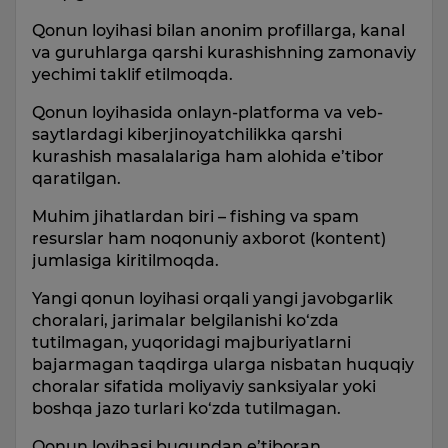
Qonun loyihasi bilan anonim profillarga, kanal
va guruhlarga qarshi kurashishning zamonaviy
yechimi taklif etilmoqda.
Qonun loyihasida onlayn-platforma va veb-
saytlardagi kiberjinoyatchilikka qarshi
kurashish masalalariga ham alohida e’tibor
qaratilgan.
Muhim jihatlardan biri – fishing va spam
resurslar ham noqonuniy axborot (kontent)
jumlasiga kiritilmoqda.
Yangi qonun loyihasi orqali yangi javobgarlik
choralari, jarimalar belgilanishi ko‘zda
tutilmagan, yuqoridagi majburiyatlarni
bajarmagan taqdirga ularga nisbatan huquqiy
choralar sifatida moliyaviy sanksiyalar yoki
boshqa jazo turlari ko‘zda tutilmagan.
Qonun loyihasi bugundan e’tiboran