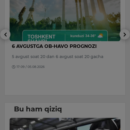
6 AVGUSTGA OB-HAVO PROGNOZI
V
di
a
5 avgust soat 20 dan 6 avgust soat 20 gacha
to
17:09 / 05.08.2026
B
D
Bu ham qiziq