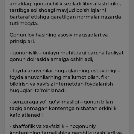
amaldagi qonunchilik sezilarli liberallashtirilib,
tartibga solishdagi mavjud bo‘shliqlarni
bartaraf etishga qaratilgan normalar nazarda
tutilmoqda.
Qonun loyihasining asosiy maqsadlari va
prinsiplari:
- qonuniylik – onlayn muhitdagi barcha faoliyat
qonun doirasida amalga oshiriladi;
- foydalanuvchilar huquqlarining ustuvorligi –
foydalanuvchilarning ma’lumot olish, fikr
bildirish va xavfsiz internetdan foydalanish
huquqlari ta’minlanadi;
- senzuraga yo‘l qo‘yilmasligi – qonun bilan
taqiqlanmagan kontentga nisbatan erkinlik
kafolatlanadi;
- shaffoflik va xavfsizlik – noqonuniy
kontentning tarqalishiga qarshi kurashiladi va