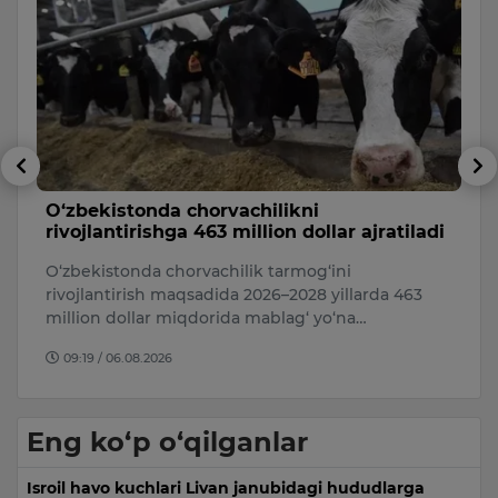
O‘zbekistonda chorvachilikni
T
rivojlantirishga 463 million dollar ajratiladi
n
O‘zbekistonda chorvachilik tarmog‘ini
Ke
rivojlantirish maqsadida 2026–2028 yillarda 463
T
i
million dollar miqdorida mablag‘ yo‘na…
“
09:19 / 06.08.2026
Eng ko‘p o‘qilganlar
Isroil havo kuchlari Livan janubidagi hududlarga