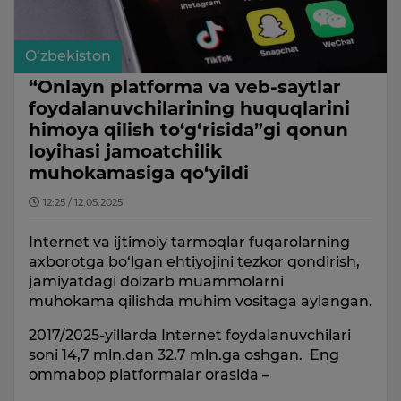
O‘zbekiston
“Onlayn platforma va veb-saytlar
foydalanuvchilarining huquqlarini
himoya qilish to‘g‘risida”gi qonun
loyihasi jamoatchilik
muhokamasiga qo‘yildi
12:25 / 12.05.2025
Internet va ijtimoiy tarmoqlar fuqarolarning
axborotga bo‘lgan ehtiyojini tezkor qondirish,
jamiyatdagi dolzarb muammolarni
muhokama qilishda muhim vositaga aylangan.
2017/2025-yillarda Internet foydalanuvchilari
soni 14,7 mln.dan 32,7 mln.ga oshgan. Eng
ommabop platformalar orasida –