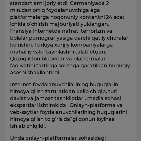
standartlarni joriy etdi. Germaniyada 2
mln.dan ortiq foydalanuvchiga ega
platformalarga noqonuniy kontentni 24 soat
ichida o‘chirish majburiyati yuklangan.
Fransiya internetda nafrat, terrorizm va
bolalar pornografiyasiga qarshi qat’iy choralar
ko‘rishni, Turkiya xorijiy kompaniyalarga
mahalliy vakil tayinlashni talab etgan.
Qozog‘iston blogerlar va platformalar
faoliyatini tartibga solishga qaratilgan huquqiy
asosni shakllantirdi.
Internet foydalanuvchilarining huquqlarini
himoya qilish zaruratidan kelib chiqib, turli
davlat va jamoat tashkilotlari, media sohasi
ekspertlari ishtirokida “Onlayn-platforma va
veb-saytlar foydalanuvchilarining huquqlarini
himoya qilish to‘g‘risida”gi qonun loyihasi
ishlab chiqildi.
Unda onlayn-platformalar sohasidagi