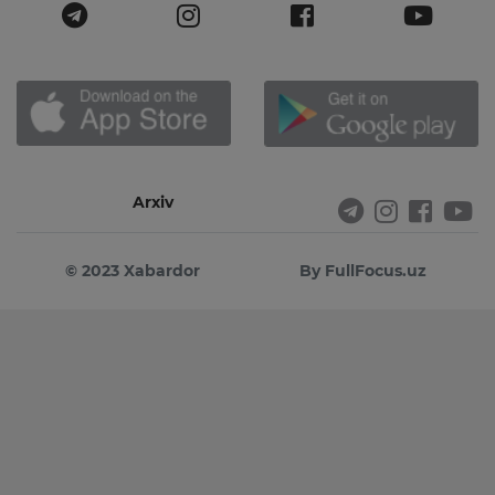
Arxiv
© 2023 Xabardor
By FullFocus.uz