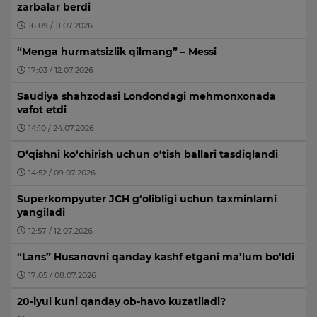
zarbalar berdi
16:09 / 11.07.2026
“Menga hurmatsizlik qilmang” – Messi
17:03 / 12.07.2026
Saudiya shahzodasi Londondagi mehmonxonada
vafot etdi
14:10 / 24.07.2026
O‘qishni ko‘chirish uchun o‘tish ballari tasdiqlandi
14:52 / 09.07.2026
Superkompyuter JCH g‘olibligi uchun taxminlarni
yangiladi
12:57 / 12.07.2026
“Lans” Husanovni qanday kashf etgani ma’lum bo‘ldi
17:05 / 08.07.2026
20-iyul kuni qanday ob-havo kuzatiladi?