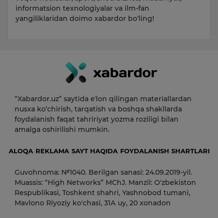
informatsion texnologiyalar va ilm-fan
yangiliklaridan doimo xabardor bo‘ling!
“Xabardor.uz” saytida eʼlon qilingan materiallardan
nusxa ko‘chirish, tarqatish va boshqa shakllarda
foydalanish faqat tahririyat yozma roziligi bilan
amalga oshirilishi mumkin.
ALOQA
REKLAMA
SAYT HAQIDA
FOYDALANISH SHARTLARI
Guvohnoma: №1040. Berilgan sanasi: 24.09.2019-yil.
Muassis: “High Networks” MChJ. Manzil: O'zbekiston
Respublikasi, Toshkent shahri, Yashnobod tumani,
Mavlono Riyoziy ko'chasi, 31А uy, 20 xonadon