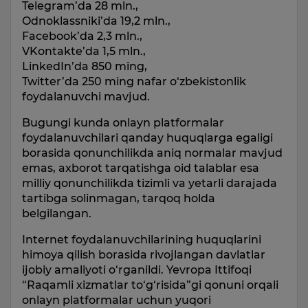
Telegram’da 28 mln.,
Odnoklassniki’da 19,2 mln.,
Facebook’da 2,3 mln.,
VKontakte’da 1,5 mln.,
LinkedIn’da 850 ming,
Twitter’da 250 ming nafar o‘zbekistonlik
foydalanuvchi mavjud.
Bugungi kunda onlayn platformalar
foydalanuvchilari qanday huquqlarga egaligi
borasida qonunchilikda aniq normalar mavjud
emas, axborot tarqatishga oid talablar esa
milliy qonunchilikda tizimli va yetarli darajada
tartibga solinmagan, tarqoq holda
belgilangan.
Internet foydalanuvchilarining huquqlarini
himoya qilish borasida rivojlangan davlatlar
ijobiy amaliyoti o‘rganildi. Yevropa Ittifoqi
“Raqamli xizmatlar to‘g‘risida”gi qonuni orqali
onlayn platformalar uchun yuqori