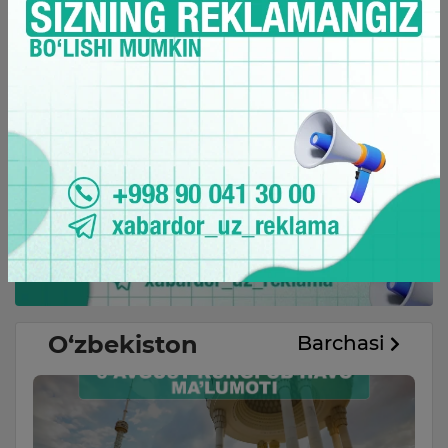
O‘zbekiston
Barchasi