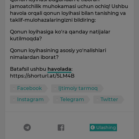
jamoatchilik muhokamasi uchun ochiq! Ushbu
havola orqali qonun loyihasi bilan tanishing va
taklif-mulohazalaringizni bildiring:
Qonun loyihasiga ko‘ra qanday natijalar
kutilmoqda?
Qonun loyihasining asosiy yo‘nalishlari
nimalardan iborat?
Batafsil ushbu
havolada
:
https://shorturl.at/5LM4B
Facebook
Ijtimoiy tarmoq
Instagram
Telegram
Twitter
Ulashing