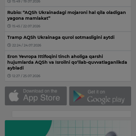
15:49 / 19.07.2026
Rubio: “AQSh Ukrainadagi mojaroni hal qila oladigan
yagona mamlakat”
15:45 / 22.07.2026
Tramp AQSh Ukrainaga qurol sotmasligini aytdi
22:24 / 24.07.2026
Eron Yevropa Ittifoqini tinch aholiga qarshi
hujumlarda AQSh va Isroilni qo‘llab-quvvatlaganlikda
aybladi
12:27 / 25.07.2026