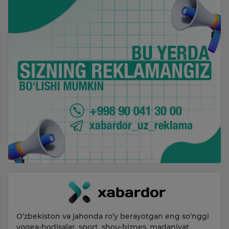
O‘zbekiston va jahonda ro‘y berayotgan eng so‘nggi
voqea-hodisalar, sport, shou-biznes, madaniyat,