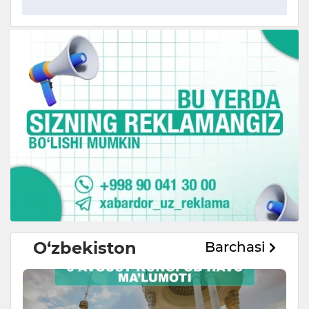
O‘zbekiston
Barchasi