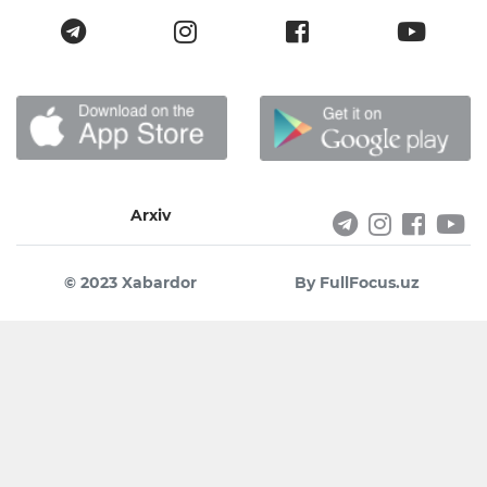
Arxiv
© 2023 Xabardor
By FullFocus.uz