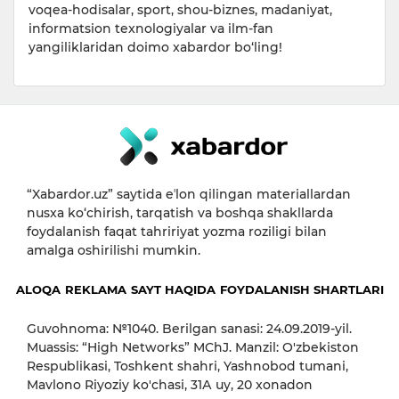
voqea-hodisalar, sport, shou-biznes, madaniyat,
informatsion texnologiyalar va ilm-fan
yangiliklaridan doimo xabardor bo‘ling!
“Xabardor.uz” saytida eʼlon qilingan materiallardan
nusxa ko‘chirish, tarqatish va boshqa shakllarda
foydalanish faqat tahririyat yozma roziligi bilan
amalga oshirilishi mumkin.
ALOQA
REKLAMA
SAYT HAQIDA
FOYDALANISH SHARTLARI
Guvohnoma: №1040. Berilgan sanasi: 24.09.2019-yil.
Muassis: “High Networks” MChJ. Manzil: O'zbekiston
Respublikasi, Toshkent shahri, Yashnobod tumani,
Mavlono Riyoziy ko'chasi, 31А uy, 20 xonadon