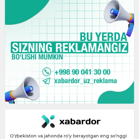
O‘zbekiston va jahonda ro‘y berayotgan eng so‘nggi