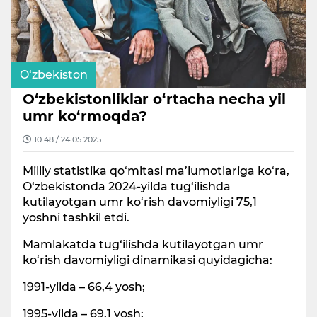
O‘zbekiston
O‘zbekistonliklar o‘rtacha necha yil
umr ko‘rmoqda?
10:48 / 24.05.2025
Milliy statistika qo‘mitasi ma’lumotlariga ko‘ra,
O‘zbekistonda 2024-yilda tug‘ilishda
kutilayotgan umr ko‘rish davomiyligi 75,1
yoshni tashkil etdi.
Mamlakatda tug‘ilishda kutilayotgan umr
ko‘rish davomiyligi dinamikasi quyidagicha:
1991-yilda – 66,4 yosh;
1995-yilda – 69,1 yosh;