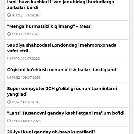
Isroil havo kuchlari Livan janubidagi hududlarga
zarbalar berdi
16:09 / 11.07.2026
“Menga hurmatsizlik qilmang” – Messi
17:03 / 12.07.2026
Saudiya shahzodasi Londondagi mehmonxonada
vafot etdi
14:10 / 24.07.2026
O‘qishni ko‘chirish uchun o‘tish ballari tasdiqlandi
14:52 / 09.07.2026
Superkompyuter JCH g‘olibligi uchun taxminlarni
yangiladi
12:57 / 12.07.2026
“Lans” Husanovni qanday kashf etgani ma’lum bo‘ldi
17:05 / 08.07.2026
20-iyul kuni qanday ob-havo kuzatiladi?