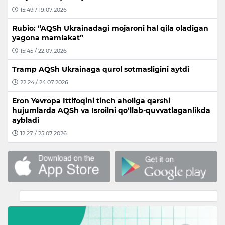
15:49 / 19.07.2026
Rubio: “AQSh Ukrainadagi mojaroni hal qila oladigan
yagona mamlakat”
15:45 / 22.07.2026
Tramp AQSh Ukrainaga qurol sotmasligini aytdi
22:24 / 24.07.2026
Eron Yevropa Ittifoqini tinch aholiga qarshi
hujumlarda AQSh va Isroilni qo‘llab-quvvatlaganlikda
aybladi
12:27 / 25.07.2026