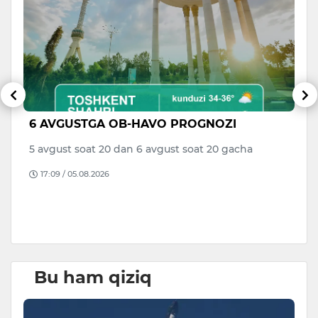
6 AVGUSTGA OB-HAVO PROGNOZI
V
di
a
5 avgust soat 20 dan 6 avgust soat 20 gacha
to
17:09 / 05.08.2026
B
D
Bu ham qiziq