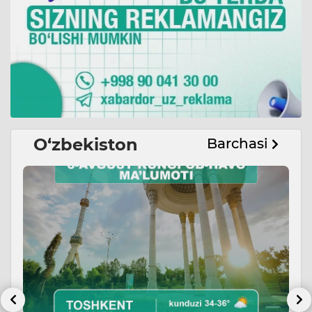
O‘zbekiston
Barchasi