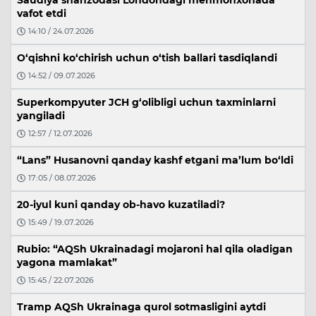
vafot etdi
14:10 / 24.07.2026
O‘qishni ko‘chirish uchun o‘tish ballari tasdiqlandi
14:52 / 09.07.2026
Superkompyuter JCH g‘olibligi uchun taxminlarni
yangiladi
12:57 / 12.07.2026
“Lans” Husanovni qanday kashf etgani ma’lum bo‘ldi
17:05 / 08.07.2026
20-iyul kuni qanday ob-havo kuzatiladi?
15:49 / 19.07.2026
Rubio: “AQSh Ukrainadagi mojaroni hal qila oladigan
yagona mamlakat”
15:45 / 22.07.2026
Tramp AQSh Ukrainaga qurol sotmasligini aytdi