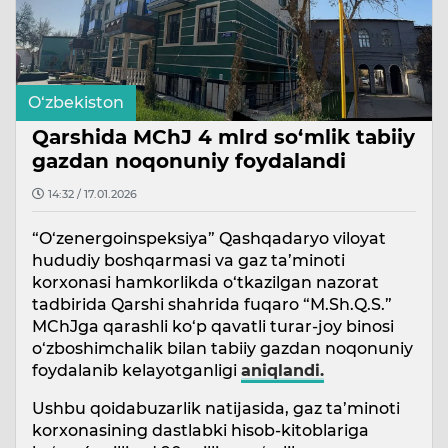
O‘zbekiston
Qarshida MChJ 4 mlrd so‘mlik tabiiy
gazdan noqonuniy foydalandi
14:32 / 17.01.2026
“O‘zenergoinspeksiya” Qashqadaryo viloyat
hududiy boshqarmasi va gaz ta’minoti
korxonasi hamkorlikda o‘tkazilgan nazorat
tadbirida Qarshi shahrida fuqaro “M.Sh.Q.S.”
MChJga qarashli ko‘p qavatli turar-joy binosi
o‘zboshimchalik bilan tabiiy gazdan noqonuniy
foydalanib kelayotganligi
aniqlandi.
Ushbu qoidabuzarlik natijasida, gaz ta’minoti
korxonasining dastlabki hisob-kitoblariga