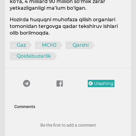
ko‘ra, 4 milliard 90 million so‘mlik zarar
yetkazilganligi ma’lum bo‘lgan.
Hozirda huquqni muhofaza qilish organlari
tomonidan tergovga qadar tekshiruv ishlari
olib borilmoqda.
Gaz
MCHJ
Qarshi
Qoidabuzarlik
Ulashing