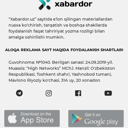
“Xabardor.uz” saytida eʼlon qilingan materiallardan
nusxa ko‘chirish, tarqatish va boshqa shakllarda
foydalanish faqat tahririyat yozma roziligi bilan
amalga oshirilishi mumkin.
ALOQA
REKLAMA
SAYT HAQIDA
FOYDALANISH SHARTLARI
Guvohnoma: №1040. Berilgan sanasi: 24.09.2019-yil.
Muassis: “High Networks” MChJ. Manzil: O'zbekiston
Respublikasi, Toshkent shahri, Yashnobod tumani,
Mavlono Riyoziy ko'chasi, 31А uy, 20 xonadon