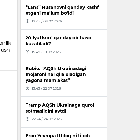
“Lans” Husanovni qanday kashf
,
etgani ma’lum bo‘ldi
17:05 / 08.07.2026
20-iyul kuni qanday ob-havo
onlik
kuzatiladi?
rush
15:49 / 19.07.2026
Rubio: “AQSh Ukrainadagi
mojaroni hal qila oladigan
yagona mamlakat”
15:45 / 22.07.2026
Tramp AQSh Ukrainaga qurol
sotmasligini aytdi
22:24 / 24.07.2026
Eron Yevropa Ittifoqini tinch