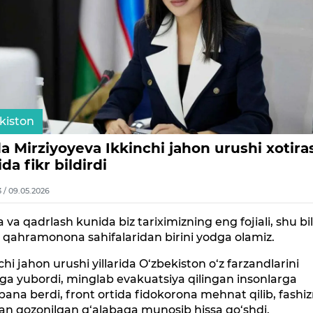
kiston
a Mirziyoyeva Ikkinchi jahon urushi xotira
da fikr bildirdi
3 / 09.05.2026
a va qadrlash kunida biz tariximizning eng fojiali, shu bi
 qahramonona sahifalaridan birini yodga olamiz.
chi jahon urushi yillarida O‘zbekiston o‘z farzandlarini
ga yubordi, minglab evakuatsiya qilingan insonlarga
ana berdi, front ortida fidokorona mehnat qilib, fashi
an qozonilgan g‘alabaga munosib hissa qo‘shdi.