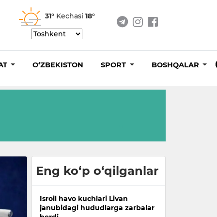
31°
Kechasi
18°
AT
O‘ZBEKISTON
SPORT
BOSHQALAR
Eng ko‘p o‘qilganlar
Isroil havo kuchlari Livan
janubidagi hududlarga zarbalar