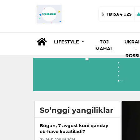
$
11915.64 UZS
LIFESTYLE
TOJ
UKRA
MAHAL
–
ROSS
So‘nggi yangiliklar
Bugun, 7-avgust kuni qanday
ob-havo kuzatiladi?
16:51 / 06.08.2026