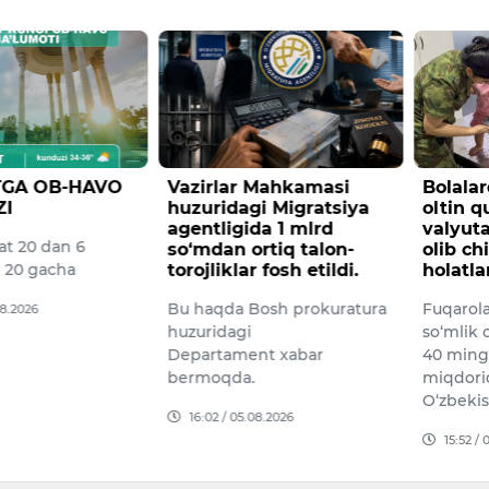
 Mahkamasi
Bolalardan foydalanib
Konime
i Migratsiya
oltin quyma va
kilogr
da 1 mlrd
valyutani yashirincha
opiy o
rtiq talon-
olib chiqishga urinish
xorijli
 fosh etildi.
holatlari fosh etildi
Davlat x
osh prokuratura
Fuqarolardan biri 450 mln
Bojxona 
so‘mlik oltinni, boshqasi esa
hamkorl
nt xabar
40 ming AQSh dollar
viloyati
miqdoridagi banknotlarni
tadbir 
O‘zbekistondan yashirin…
08.2026
15:34 /
15:52 / 05.08.2026