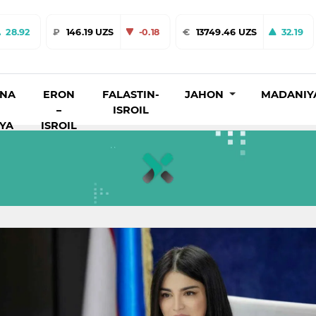
28.92
₽
146.19 UZS
-0.18
€
13749.46 UZS
32.19
INA
ERON
FALASTIN-
JAHON
MADANIY
–
ISROIL
IYA
ISROIL