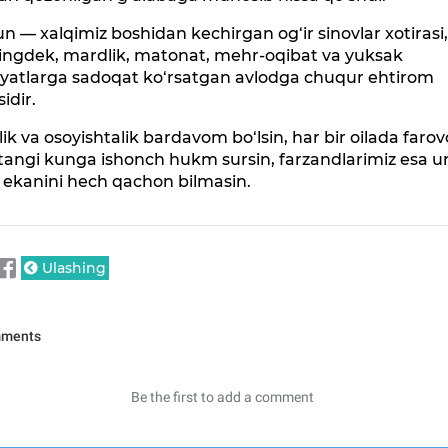
n — xalqimiz boshidan kechirgan og‘ir sinovlar xotirasi
ingdek, mardlik, matonat, mehr-oqibat va yuksak
iyatlarga sadoqat ko‘rsatgan avlodga chuqur ehtirom
sidir.
lik va osoyishtalik bardavom bo‘lsin, har bir oilada farov
tangi kunga ishonch hukm sursin, farzandlarimiz esa u
 ekanini hech qachon bilmasin.
Ulashing