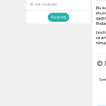
15:16 / 06.08.2026
Bu ku
shun
Ko‘proq
qadr
ifoda
tinch
va er
nima