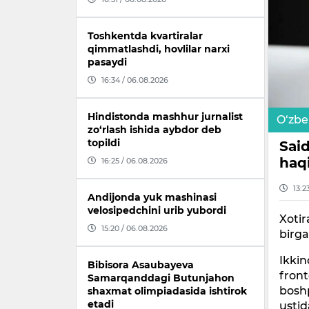
Toshkentda kvartiralar
qimmatlashdi, hovlilar narxi
pasaydi
16:34 / 06.08.2026
Hindistonda mashhur jurnalist
O‘zbe
zo‘rlash ishida aybdor deb
topildi
Said
haqi
16:25 / 06.08.2026
13:2
Andijonda yuk mashinasi
velosipedchini urib yubordi
Xotir
15:20 / 06.08.2026
birga
Ikkin
Bibisora Asaubayeva
front
Samarqanddagi Butunjahon
boshp
shaxmat olimpiadasida ishtirok
etadi
ustid