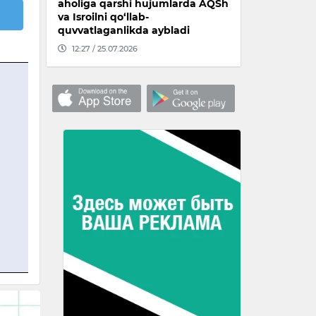
aholiga qarshi hujumlarda AQSh
va Isroilni qo‘llab-
quvvatlaganlikda aybladi
12:27 / 25.07.2026