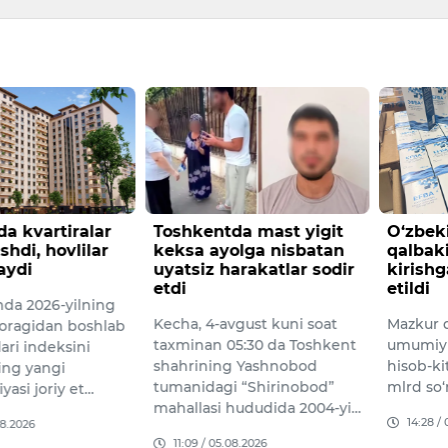
a mast yigit
O‘zbekistonga 21 tonna
AQSHd
olga nisbatan
qalbaki dorilarni olib
xavfsiz
arakatlar sodir
kirishga urinish fosh
qilgan 
etildi
olindi
gust kuni soat
Mazkur dori vositalarining
2-avgus
5:30 da Toshkent
umumiy qiymati dastlabki
prezide
g Yashnobod
hisob-kitoblarga ko‘ra 7,3
Trampnin
 “Shirinobod”
mlrd so‘mdan oshadi.
xavfsizl
hududida 2004-yi…
maydoni
14:28 / 04.08.2026
haraka…
08.2026