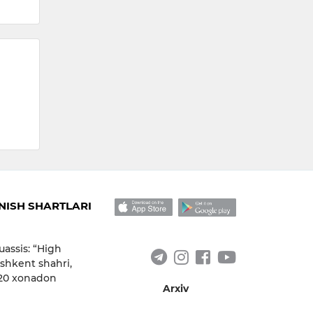
14:
 05.08.2026
ISH SHARTLARI
uassis: “High
shkent shahri,
 20 xonadon
Arxiv