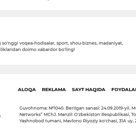
09:22 /
so‘nggi voqea-hodisalar, sport, shou-biznes, madaniyat,
iliklaridan doimo xabardor bo‘ling!
ALOQA
REKLAMA
SAYT HAQIDA
FOYDALAN
Guvohnoma: №1040. Berilgan sanasi: 24.09.2019-yil. M
Networks” MChJ. Manzil: O'zbekiston Respublikasi, To
a
Yashnobod tumani, Mavlono Riyoziy ko'chasi, 31А uy,