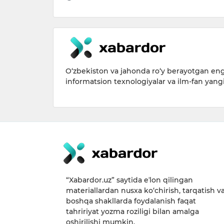
O‘zbekiston va jahonda ro‘y berayotgan eng 
informatsion texnologiyalar va ilm-fan yang
“Xabardor.uz” saytida eʼlon qilingan
materiallardan nusxa ko‘chirish, tarqatish v
boshqa shakllarda foydalanish faqat
tahririyat yozma roziligi bilan amalga
oshirilishi mumkin.