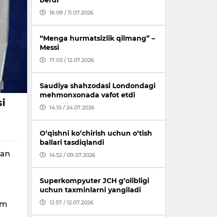
berdi
16:09 / 11.07.2026
“Menga hurmatsizlik qilmang” –
Messi
17:03 / 12.07.2026
Saudiya shahzodasi Londondagi
mehmonxonada vafot etdi
si
14:10 / 24.07.2026
O‘qishni ko‘chirish uchun o‘tish
ballari tasdiqlandi
lan
14:52 / 09.07.2026
Superkompyuter JCH g‘olibligi
uchun taxminlarni yangiladi
12:57 / 12.07.2026
zm