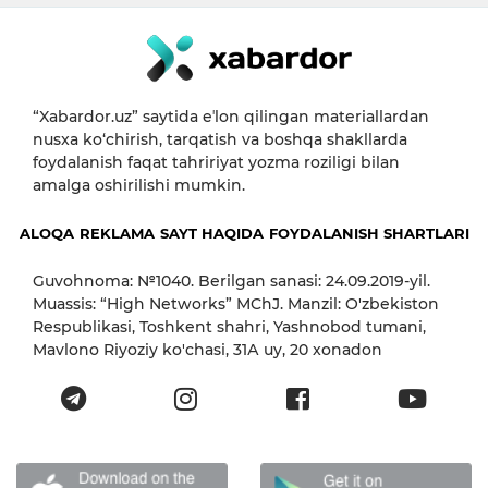
“Xabardor.uz” saytida eʼlon qilingan materiallardan
nusxa ko‘chirish, tarqatish va boshqa shakllarda
foydalanish faqat tahririyat yozma roziligi bilan
amalga oshirilishi mumkin.
ALOQA
REKLAMA
SAYT HAQIDA
FOYDALANISH SHARTLARI
Guvohnoma: №1040. Berilgan sanasi: 24.09.2019-yil.
Muassis: “High Networks” MChJ. Manzil: O'zbekiston
Respublikasi, Toshkent shahri, Yashnobod tumani,
Mavlono Riyoziy ko'chasi, 31А uy, 20 xonadon