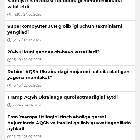
Saudiya shahzodasi Londondagi mehmonxonada
vafot etdi
14:10 / 24.07.2026
Superkompyuter JCH g‘olibligi uchun taxminlarni
yangiladi
12:57 / 12.07.2026
20-iyul kuni qanday ob-havo kuzatiladi?
15:49 / 19.07.2026
Rubio: “AQSh Ukrainadagi mojaroni hal qila oladigan
yagona mamlakat”
15:45 / 22.07.2026
Tramp AQSh Ukrainaga qurol sotmasligini aytdi
22:24 / 24.07.2026
Eron Yevropa Ittifoqini tinch aholiga qarshi
hujumlarda AQSh va Isroilni qo‘llab-quvvatlaganlikda
aybladi
12:27 / 25.07.2026