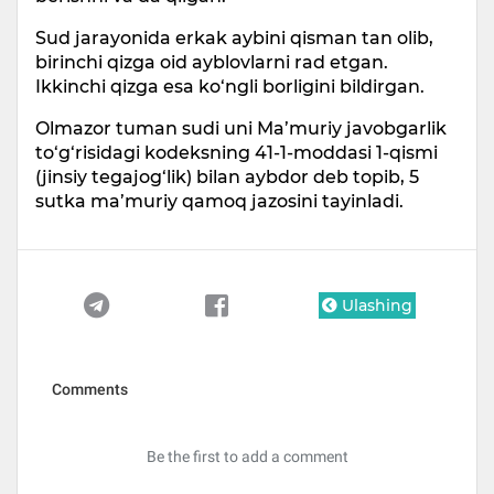
Sud jarayonida erkak aybini qisman tan olib,
birinchi qizga oid ayblovlarni rad etgan.
Ikkinchi qizga esa ko‘ngli borligini bildirgan.
Olmazor tuman sudi uni Ma’muriy javobgarlik
to‘g‘risidagi kodeksning 41-1-moddasi 1-qismi
(jinsiy tegajog‘lik) bilan aybdor deb topib, 5
sutka ma’muriy qamoq jazosini tayinladi.
Ulashing