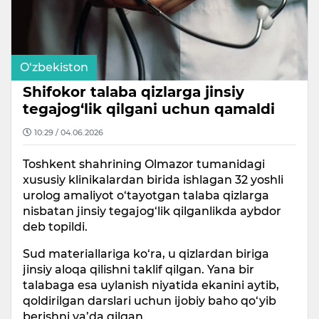
O‘zbekiston
Shifokor talaba qizlarga jinsiy
tegajog‘lik qilgani uchun qamaldi
10:29 / 04.06.2026
Toshkent shahrining Olmazor tumanidagi
xususiy klinikalardan birida ishlagan 32 yoshli
urolog amaliyot o‘tayotgan talaba qizlarga
nisbatan jinsiy tegajog‘lik qilganlikda aybdor
deb topildi.
Sud materiallariga ko‘ra, u qizlardan biriga
jinsiy aloqa qilishni taklif qilgan. Yana bir
talabaga esa uylanish niyatida ekanini aytib,
qoldirilgan darslari uchun ijobiy baho qo‘yib
berishni va’da qilgan.