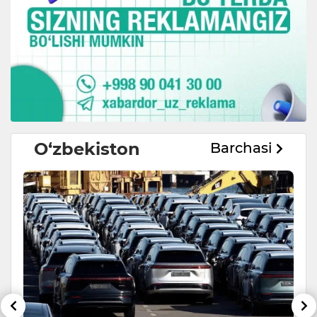
O‘zbekiston
Barchasi