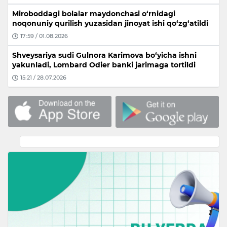
Miroboddagi bolalar maydonchasi o‘rnidagi
noqonuniy qurilish yuzasidan jinoyat ishi qo‘zg‘atildi
17:59 / 01.08.2026
Shveysariya sudi Gulnora Karimova bo‘yicha ishni
yakunladi, Lombard Odier banki jarimaga tortildi
15:21 / 28.07.2026