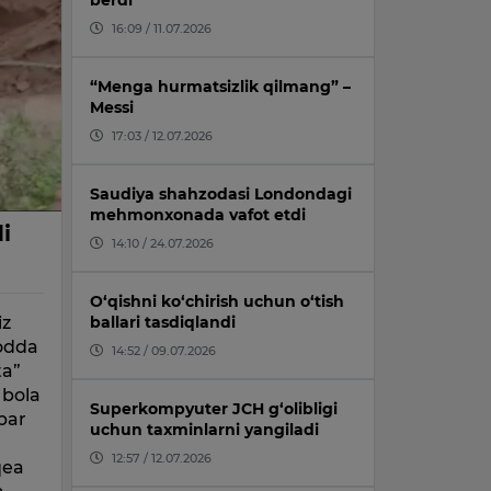
berdi
16:09 / 11.07.2026
“Menga hurmatsizlik qilmang” –
Messi
17:03 / 12.07.2026
Saudiya shahzodasi Londondagi
mehmonxonada vafot etdi
i
14:10 / 24.07.2026
O‘qishni ko‘chirish uchun o‘tish
iz
ballari tasdiqlandi
lodda
14:52 / 09.07.2026
ta”
 bola
Superkompyuter JCH g‘olibligi
bar
uchun taxminlarni yangiladi
12:57 / 12.07.2026
qea