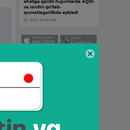
aholiga qarshi hujumlarda AQSh
va Isroilni qo‘llab-
quvvatlaganlikda aybladi
12:27 / 25.07.2026