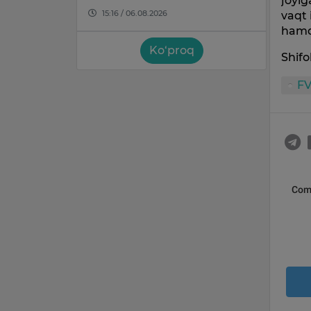
joyi
15:16 / 06.08.2026
vaqt 
hamd
Ko‘proq
Shifo
F