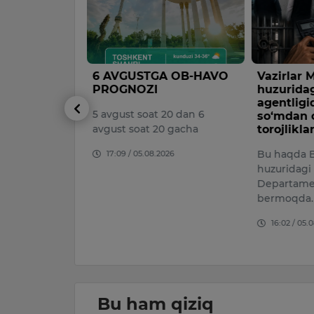
nda
6 AVGUSTGA OB-HAVO
Vazirlar
ni
PROGNOZI
huzuridag
shga 463
agentligi
5 avgust soat 20 dan 6
r ajratiladi
so‘mdan o
avgust soat 20 gacha
torojliklar
 chorvachilik
Bu haqda B
17:09 / 05.08.2026
jlantirish
huzuridagi
26–2028
Departame
llion dollar
bermoqda.
blag‘ yo‘na…
16:02 / 05.
026
Bu ham qiziq