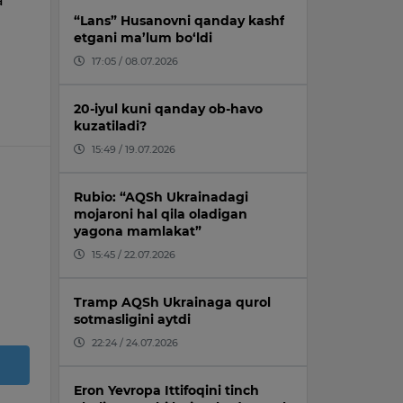
a
“Lans” Husanovni qanday kashf
etgani ma’lum bo‘ldi
17:05 / 08.07.2026
20-iyul kuni qanday ob-havo
kuzatiladi?
15:49 / 19.07.2026
Rubio: “AQSh Ukrainadagi
mojaroni hal qila oladigan
yagona mamlakat”
15:45 / 22.07.2026
Tramp AQSh Ukrainaga qurol
sotmasligini aytdi
22:24 / 24.07.2026
Eron Yevropa Ittifoqini tinch