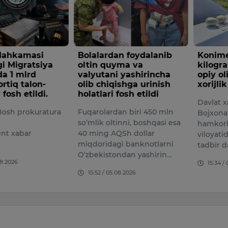
 Mahkamasi
Bolalardan foydalanib
Konime
i Migratsiya
oltin quyma va
kilogr
da 1 mlrd
valyutani yashirincha
opiy o
rtiq talon-
olib chiqishga urinish
xorijli
 fosh etildi.
holatlari fosh etildi
Davlat x
osh prokuratura
Fuqarolardan biri 450 mln
Bojxona 
so‘mlik oltinni, boshqasi esa
hamkorl
nt xabar
40 ming AQSh dollar
viloyati
miqdoridagi banknotlarni
tadbir 
O‘zbekistondan yashirin…
08.2026
15:34 /
15:52 / 05.08.2026