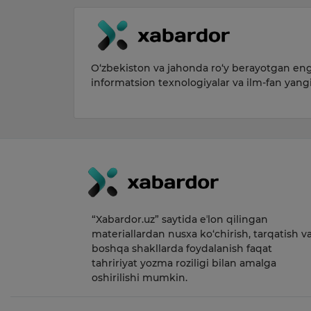
O‘zbekiston va jahonda ro‘y berayotgan eng 
informatsion texnologiyalar va ilm-fan yang
“Xabardor.uz” saytida eʼlon qilingan
materiallardan nusxa ko‘chirish, tarqatish v
boshqa shakllarda foydalanish faqat
tahririyat yozma roziligi bilan amalga
oshirilishi mumkin.