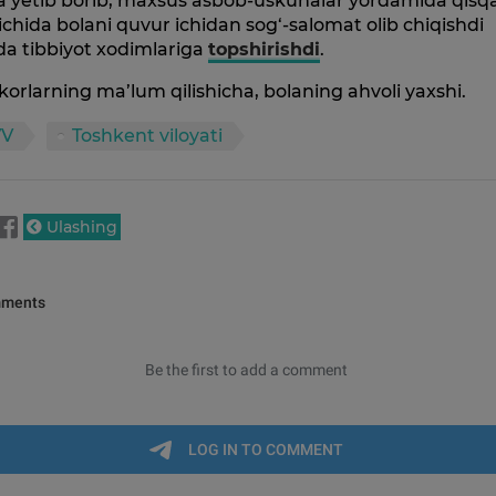
ga yetib borib, maxsus asbob-uskunalar yordamida qisq
ichida bolani quvur ichidan sog‘-salomat olib chiqishdi
a tibbiyot xodimlariga
topshirishdi
.
korlarning ma’lum qilishicha, bolaning ahvoli yaxshi.
VV
Toshkent viloyati
Ulashing