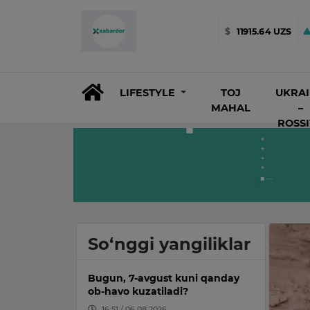
$
11915.64 UZS
LIFESTYLE
TOJ
UKRA
MAHAL
–
ROSS
So‘nggi yangiliklar
Bugun, 7-avgust kuni qanday
ob-havo kuzatiladi?
16:51 / 06.08.2026