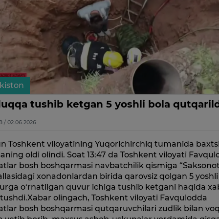
kiston
uqqa tushib ketgan 5 yoshli bola qutqarild
8 / 02.06.2026
 Toshkent viloyatining Yuqorichirchiq tumanida baxts
aning oldi olindi. Soat 13:47 da Toshkent viloyati Favqu
atlar bosh boshqarmasi navbatchilik qismiga “Saksono
lasidagi xonadonlardan birida qarovsiz qolgan 5 yoshli
rga o‘rnatilgan quvur ichiga tushib ketgani haqida xa
 tushdi.Xabar olingach, Toshkent viloyati Favqulodda
atlar bosh boshqarmasi qutqaruvchilari zudlik bilan vo