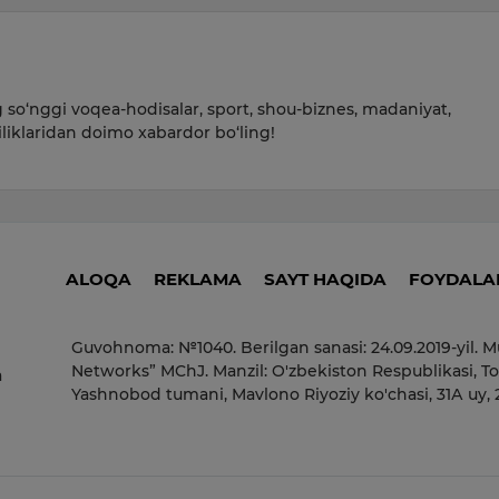
so‘nggi voqea-hodisalar, sport, shou-biznes, madaniyat,
iliklaridan doimo xabardor bo‘ling!
ALOQA
REKLAMA
SAYT HAQIDA
FOYDALAN
Guvohnoma: №1040. Berilgan sanasi: 24.09.2019-yil. M
Networks” MChJ. Manzil: O'zbekiston Respublikasi, To
a
Yashnobod tumani, Mavlono Riyoziy ko'chasi, 31А uy,