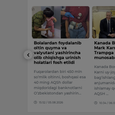
mast yigit
Bolalardan foydalanib
Kanada Bo
a nisbatan
oltin quyma va
Mark Kar
katlar sodir
valyutani yashirincha
Trampga 
olib chiqishga urinish
munosabat
holatlari fosh etildi
st kuni soat
Kanada Bos
Fuqarolardan biri 450 mln
0 da Toshkent
Karni uy-jo
so‘mlik oltinni, boshqasi esa
ashnobod
bag‘ishlan
40 ming AQSh dollar
hirinobod”
anjumanida
miqdoridagi banknotlarni
udida 2004-yi…
ishlamay q
O‘zbekistondan yashirin…
AQSH …
026
15:52 / 05.08.2026
10:34 / 06.