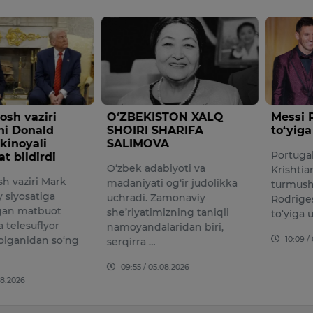
sh vaziri
​O‘ZBEKISTON XALQ
Messi 
ni Donald
SHOIRI SHARIFA
to‘yig
kinoyali
SALIMOVA
Portugal
 bildirdi
O‘zbek adabiyoti va
Krishtia
h vaziri Mark
madaniyati og‘ir judolikka
turmush 
y siyosatiga
uchradi. Zamonaviy
Rodriges
gan matbuot
she’riyatimizning taniqli
to‘yiga 
 telesuflyor
namoyandalaridan biri,
10:09 /
olganidan so‘ng
serqirra …
09:55 / 05.08.2026
08.2026