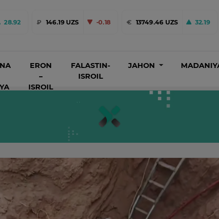
28.92
₽
146.19 UZS
-0.18
€
13749.46 UZS
32.19
INA
ERON
FALASTIN-
JAHON
MADANIY
–
ISROIL
IYA
ISROIL