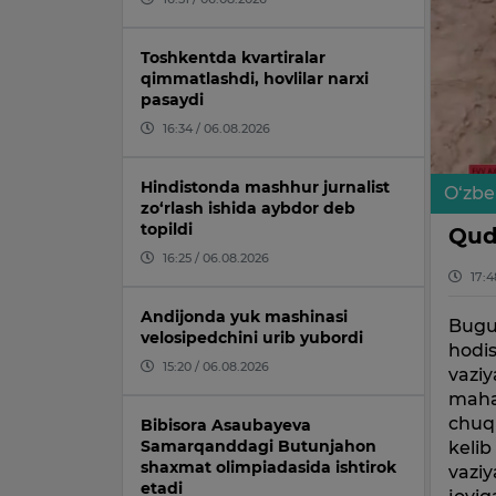
Toshkentda kvartiralar
qimmatlashdi, hovlilar narxi
pasaydi
16:34 / 06.08.2026
Hindistonda mashhur jurnalist
O‘zbe
zo‘rlash ishida aybdor deb
topildi
Qud
16:25 / 06.08.2026
17:4
Andijonda yuk mashinasi
Bugun
velosipedchini urib yubordi
hodis
15:20 / 06.08.2026
vaziy
mahal
chuqu
Bibisora Asaubayeva
Samarqanddagi Butunjahon
kelib
shaxmat olimpiadasida ishtirok
vaziy
etadi