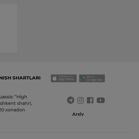
ISH SHARTLARI
uassis: “High
shkent shahri,
 20 xonadon
Arxiv