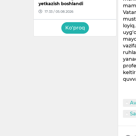
yetkazish boshlandi
maml
Vatan
17:33 / 05.08.2026
must
loyiq
Ko‘proq
uyg‘o
maydo
vazif
ruhla
yanad
profe
kelti
quvv
Av
Sa