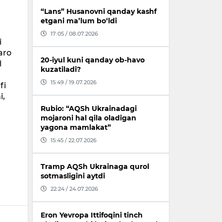
“Lans” Husanovni qanday kashf
etgani ma’lum bo‘ldi
17:05 / 08.07.2026
i
aro
20-iyul kuni qanday ob-havo
l
kuzatiladi?
15:49 / 19.07.2026
fi
i,
Rubio: “AQSh Ukrainadagi
mojaroni hal qila oladigan
yagona mamlakat”
15:45 / 22.07.2026
Tramp AQSh Ukrainaga qurol
sotmasligini aytdi
22:24 / 24.07.2026
Eron Yevropa Ittifoqini tinch