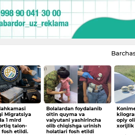
Barcha
n foydalanib
Konimexda 2
Fabio 
yma va
kilogrammdan ortiq
maoshi
 yashirincha
opiy olib ketayotgan
mishla
ishga urinish
xorijlik ushlandi
O‘zbekis
fosh etildi