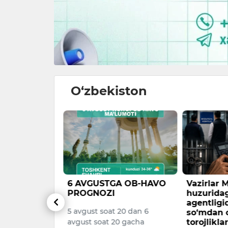
O‘zbekiston
A OB-HAVO
Vazirlar Mahkamasi
Bolalarda
huzuridagi Migratsiya
oltin qu
agentligida 1 mlrd
valyutani
20 dan 6
so‘mdan ortiq talon-
olib chiq
0 gacha
torojliklar fosh etildi.
holatlari 