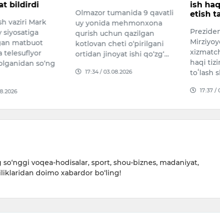
Farg‘ona
ish haqi setkasini joriy
manida 9 qavatli
etish taklif qilindi
shahar,
 mehmonxona
ko‘chasi
Prezident Shavkat
un qazilgan
kelayot
Mirziyoyev davlat fuqarolik
eti o‘pirilgani
qurilish
xizmatchilarining oylik ish
oyat ishi qo‘zg‘…
haqi tizimi va mehnatga haq
11:52 /
08.2026
toʻlash shartlarini mu…
17:37 / 04.08.2026
so‘nggi voqea-hodisalar, sport, shou-biznes, madaniyat,
iliklaridan doimo xabardor bo‘ling!