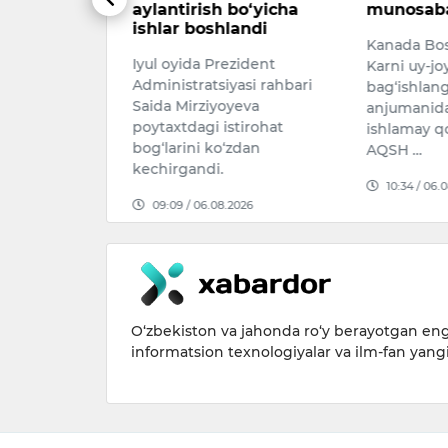
bo‘yicha
munosabat bildirdi
Olmazor tu
andi
Kanada Bosh vaziri Mark
uy yonida
zident
Karni uy-joy siyosatiga
qurish uch
asi rahbari
bag‘ishlangan matbuot
kotlovan ch
yeva
anjumanida telesuflyor
ortidan jin
tirohat
ishlamay qolganidan so‘ng
17:34 / 03.
zdan
AQSH …
10:34 / 06.08.2026
2026
O‘zbekiston va jahonda ro‘y berayotgan eng 
informatsion texnologiyalar va ilm-fan yang