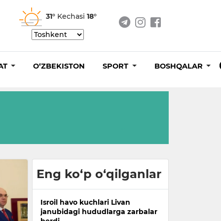
31°
Kechasi
18°
AT
O‘ZBEKISTON
SPORT
BOSHQALAR
Eng ko‘p o‘qilganlar
Isroil havo kuchlari Livan
janubidagi hududlarga zarbalar