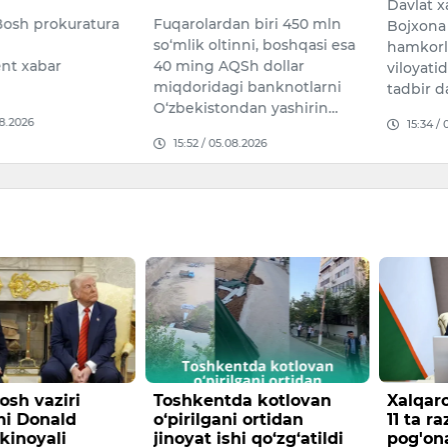
Davlat xavfsizlik xizmati va
jamoasi
an biri 450 mln
Bojxona organlari xodimlari
Fabio C
inni, boshqasi esa
hamkorligida Navoiy
vakillar
Sh dollar
viloyatida o‘tkazilgan tezkor
o‘zinin
i banknotlarni
tadbir davomida y…
tarqa…
ndan yashirin…
15:34 / 05.08.2026
14:50 /
08.2026
da kotlovan
Xalqaro tajriba asosida
Noqonu
i ortidan
11 ta razryad va 6 ta
chek qo
hi qo‘zg‘atildi
pog'onadan iborat yangi