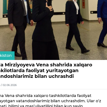
kiston
da Mirziyoyeva Vena shahrida xalqaro
kilotlarda faoliyat yuritayotgan
andoshlarimiz bilan uchrashdi
3 / 02.06.2026
a Vena shahrida xalqaro tashkilotlarda faoliyat
ayotgan vatandoshlarimiz bilan uchrashdim. Ular o‘z
ti, bilimi va mas’uliyatliligi bilan kun sayin