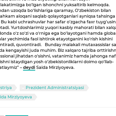
akatimizga bo‘lgan ishonchni yuksaltirib kelmoqda.
dan uzoqda bo‘lishlariga qaramay, O‘zbekiston bilan
ahkam aloqani saqlab qolayotganlari ayniqsa tahsinga
. Bu kabi uchrashuvlar har safar o‘zgacha faxr tuyg‘usin
tadi. Yurtdoshlarimiz yuqori kasbiy mahorati bilan xalq
nda o‘z so‘zi va o‘rniga ega bo‘layotgani hamda globa
alar yechimida faol ishtirok etayotganini ko‘rish kishini
ntiradi, quvontiradi. Bunday malakali mutaxassislar sa
a kengayishi juda muhim. Biz xalqaro tajriba orttirishn
ssional jihatdan o‘sishni, vatanimiz hamda jahonga naf
rishni istaydigan yosh o‘zbekistonliklarni doimo qo‘llab-
atlaymiz” –
deydi
Saida Mirziyoyeva.
striya
Prezident Administratsiyasi
ida Mirziyoyeva