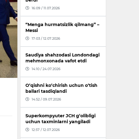
berdi
16:09 / 11.07.2026
“Menga hurmatsizlik qilmang” –
Messi
17:03 / 12.07.2026
Saudiya shahzodasi Londondagi
mehmonxonada vafot etdi
14:10 / 24.07.2026
O‘qishni ko‘chirish uchun o‘tish
ballari tasdiqlandi
14:52 / 09.07.2026
Superkompyuter JCH g‘olibligi
uchun taxminlarni yangiladi
12:57 / 12.07.2026