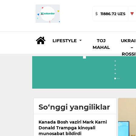
$
11886.72 UZS
LIFESTYLE
TOJ
UKRA
MAHAL
–
ROSS
So‘nggi yangiliklar
Kanada Bosh vaziri Mark Karni
Donald Trampga kinoyali
munosabat bildirdi