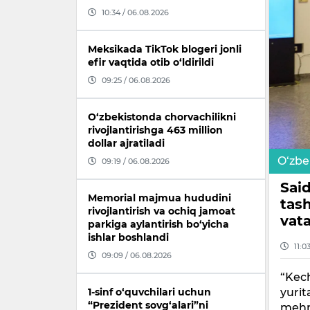
10:34 / 06.08.2026
Meksikada TikTok blogeri jonli
efir vaqtida otib o‘ldirildi
09:25 / 06.08.2026
O‘zbekistonda chorvachilikni
rivojlantirishga 463 million
dollar ajratiladi
O‘zbe
09:19 / 06.08.2026
Sai
Memorial majmua hududini
tash
rivojlantirish va ochiq jamoat
vat
parkiga aylantirish bo‘yicha
ishlar boshlandi
11:0
09:09 / 06.08.2026
“Kech
yurit
1-sinf o‘quvchilari uchun
“Prezident sovg‘alari”ni
mehna