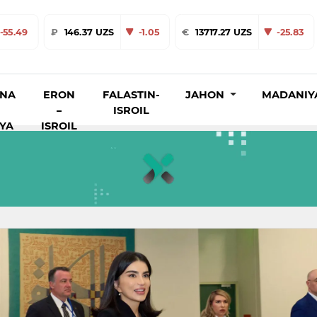
-55.49
₽
146.37 UZS
-1.05
€
13717.27 UZS
-25.83
INA
ERON
FALASTIN-
JAHON
MADANIY
–
ISROIL
IYA
ISROIL