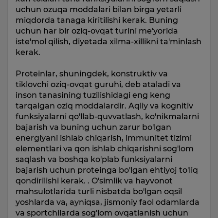
uchun ozuqa moddalari bilan birga yetarli
miqdorda tanaga kiritilishi kerak. Buning
uchun har bir oziq-ovqat turini me'yorida
iste'mol qilish, diyetada xilma-xillikni ta'minlash
kerak.
Proteinlar, shuningdek, konstruktiv va
tiklovchi oziq-ovqat guruhi, deb ataladi va
inson tanasining tuzilishidagi eng keng
tarqalgan oziq moddalardir. Aqliy va kognitiv
funksiyalarni qo'llab-quvvatlash, ko'nikmalarni
bajarish va buning uchun zarur bo'lgan
energiyani ishlab chiqarish, immunitet tizimi
elementlari va qon ishlab chiqarishni sog'lom
saqlash va boshqa ko'plab funksiyalarni
bajarish uchun proteinga bo'lgan ehtiyoj to'liq
qondirilishi kerak. . O'simlik va hayvonot
mahsulotlarida turli nisbatda bo'lgan oqsil
yoshlarda va, ayniqsa, jismoniy faol odamlarda
va sportchilarda sog'lom ovqatlanish uchun