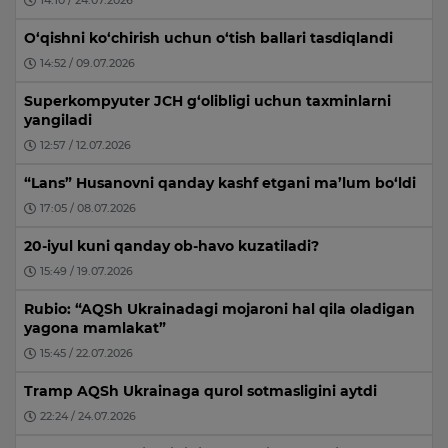
14:10 / 24.07.2026
O‘qishni ko‘chirish uchun o‘tish ballari tasdiqlandi
14:52 / 09.07.2026
Superkompyuter JCH g‘olibligi uchun taxminlarni
yangiladi
12:57 / 12.07.2026
“Lans” Husanovni qanday kashf etgani ma’lum bo‘ldi
17:05 / 08.07.2026
20-iyul kuni qanday ob-havo kuzatiladi?
15:49 / 19.07.2026
Rubio: “AQSh Ukrainadagi mojaroni hal qila oladigan
yagona mamlakat”
15:45 / 22.07.2026
Tramp AQSh Ukrainaga qurol sotmasligini aytdi
22:24 / 24.07.2026