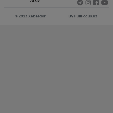
Arxiv
© 2023 Xabardor
By FullFocus.uz