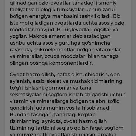
qilinadigan oziq-ovqatlar tanadagi jismoniy
faoliyat va biologik funksiyalar uchun zarur
bo'lgan energiya manbasini tashkil qiladi. Biz
iste'mol qiladigan ovqatlarda uchta asosiy oziq
moddalar mavjud. Bu uglevodlar, oqsillar va
yog'lar. Makroelementlar deb ataladigan
ushbu uchta asosiy guruhga qo'shimcha
ravishda, mikroelementlar bo'lgan vitaminlar
va minerallar, ozuqa moddalari bilan tanaga
olingan boshqa komponentlardir.
Ovqat hazm qilish, nafas olish, chiqarish, qon
aylanish, asab, skelet va mushak tizimlarining
to'g'ri ishlashi, gormonlar va tana
sekretsiyalarini sog'lom ishlab chiqarishi uchun
vitamin va minerallarga bo'lgan talabni to'liq
qondirish juda muhim vosita hisoblanadi.
Bundan tashqari, tanadagi ko'plab
tizimlarning, ayniqsa, ovqat hazm qilish
tizimining tartibini saqlab qolish faqat sog'lom
va muvozanatli ovqatlanish rejasini amalga