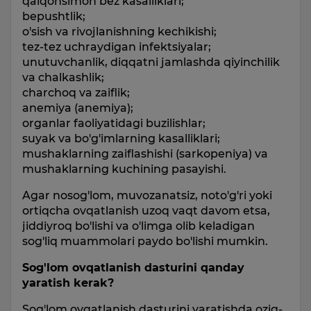
qalqonsimon bez kasalliklari;
bepushtlik;
o'sish va rivojlanishning kechikishi;
tez-tez uchraydigan infektsiyalar;
unutuvchanlik, diqqatni jamlashda qiyinchilik
va chalkashlik;
charchoq va zaiflik;
anemiya (anemiya);
organlar faoliyatidagi buzilishlar;
suyak va bo'g'imlarning kasalliklari;
mushaklarning zaiflashishi (sarkopeniya) va
mushaklarning kuchining pasayishi.
Agar nosog'lom, muvozanatsiz, noto'g'ri yoki
ortiqcha ovqatlanish uzoq vaqt davom etsa,
jiddiyroq bo'lishi va o'limga olib keladigan
sog'liq muammolari paydo bo'lishi mumkin.
Sog'lom ovqatlanish dasturini qanday
yaratish kerak?
Sog'lom ovqatlanish dasturini yaratishda oziq-