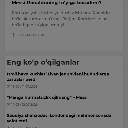
Messi Ronalduning to‘yiga boradimi?
K
T
Portugaliyalik futbol yulduzi Krishtianu Ronaldu
Ka
bo‘lajak turmush o‘rtog‘i Jorjina Rodriges bilan
b
bo‘ladigan to‘yiga uzoq yi…
i
10:09 / 05.08.2026
Eng ko‘p o‘qilganlar
Isroil havo kuchlari Livan janubidagi hududlarga
zarbalar berdi
16:09 / 11.07.2026
“Menga hurmatsizlik qilmang” – Messi
17:03 / 12.07.2026
Saudiya shahzodasi Londondagi mehmonxonada
vafot etdi