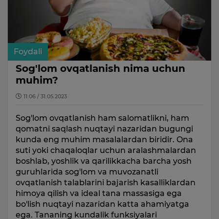
Foydali
Sog'lom ovqatlanish nima uchun
muhim?
11:06 / 31.05.2023
Sog'lom ovqatlanish ham salomatlikni, ham
qomatni saqlash nuqtayi nazaridan bugungi
kunda eng muhim masalalardan biridir. Ona
suti yoki chaqaloqlar uchun aralashmalardan
boshlab, yoshlik va qarilikkacha barcha yosh
guruhlarida sog'lom va muvozanatli
ovqatlanish talablarini bajarish kasalliklardan
himoya qilish va ideal tana massasiga ega
bo'lish nuqtayi nazaridan katta ahamiyatga
ega. Tananing kundalik funksiyalari