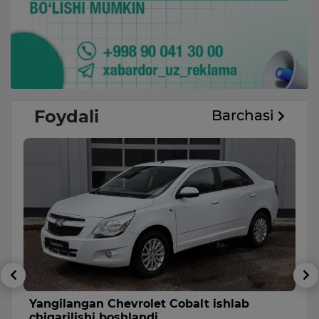
Foydali
Barchasi
a
Yangilangan Chevrolet Cobalt ishlab
J
chiqarilishi boshlandi
u