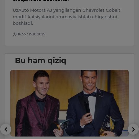
UzAuto Motors AJ yangilangan Chevrolet Cobalt
Te
modifikatsiyalarini ommaviy ishlab chiqarishni
i
boshladi.
16:55 / 15.10.2025
Bu ham qiziq