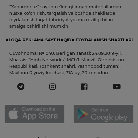
“Xabardor.uz” saytida eʼlon qilingan materiallardan
nusxa ko‘chirish, tarqatish va boshqa shakllarda
foydalanish faqat tahririyat yozma roziligi bilan
amalga oshirilishi mumkin.
ALOQA
REKLAMA
SAYT HAQIDA
FOYDALANISH SHARTLARI
Guvohnoma: №1040. Berilgan sanasi: 24.09.2019-yil.
Muassis: “High Networks” MChJ. Manzil: O'zbekiston
Respublikasi, Toshkent shahri, Yashnobod tumani,
Mavlono Riyoziy ko'chasi, 31А uy, 20 xonadon