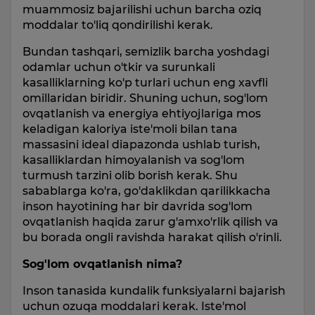
muammosiz bajarilishi uchun barcha oziq
moddalar to'liq qondirilishi kerak.
Bundan tashqari, semizlik barcha yoshdagi
odamlar uchun o'tkir va surunkali
kasalliklarning ko'p turlari uchun eng xavfli
omillaridan biridir. Shuning uchun, sog'lom
ovqatlanish va energiya ehtiyojlariga mos
keladigan kaloriya iste'moli bilan tana
massasini ideal diapazonda ushlab turish,
kasalliklardan himoyalanish va sog'lom
turmush tarzini olib borish kerak. Shu
sabablarga ko'ra, go'daklikdan qarilikkacha
inson hayotining har bir davrida sog'lom
ovqatlanish haqida zarur g'amxo'rlik qilish va
bu borada ongli ravishda harakat qilish o'rinli.
Sog'lom ovqatlanish nima?
Inson tanasida kundalik funksiyalarni bajarish
uchun ozuqa moddalari kerak. Iste'mol