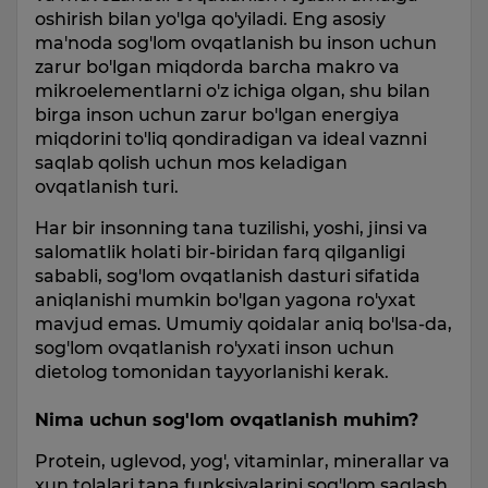
oshirish bilan yo'lga qo'yiladi. Eng asosiy
ma'noda sog'lom ovqatlanish bu inson uchun
zarur bo'lgan miqdorda barcha makro va
mikroelementlarni o'z ichiga olgan, shu bilan
birga inson uchun zarur bo'lgan energiya
miqdorini to'liq qondiradigan va ideal vaznni
saqlab qolish uchun mos keladigan
ovqatlanish turi.
Har bir insonning tana tuzilishi, yoshi, jinsi va
salomatlik holati bir-biridan farq qilganligi
sababli, sog'lom ovqatlanish dasturi sifatida
aniqlanishi mumkin bo'lgan yagona ro'yxat
mavjud emas. Umumiy qoidalar aniq bo'lsa-da,
sog'lom ovqatlanish ro'yxati inson uchun
dietolog tomonidan tayyorlanishi kerak.
Nima uchun sog'lom ovqatlanish muhim?
Protein, uglevod, yog', vitaminlar, minerallar va
xun tolalari tana funksiyalarini sog'lom saqlash