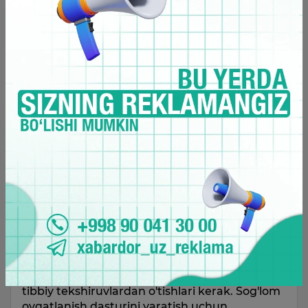
Qimmatbaho oqsillar va sog'lom yog'larni o'z
ichiga olgan yong'oq, findiq va bodom kabi
oziq moddalar sog'lom odamlarda kuniga 1-2
porsiya sifatida iste'mol qilinishi mumkin.
Donlar guruhiga kiruvchi non, makaron va
bug‘doy, bulg‘ur va guruch kabi oziq-ovqatlar
nofaol hayot tarziga ega insonlar uchun
kuniga 6 porsiyadan, qattiq ishlaydigan yoki
faol harakatlanuvchilar uchun 7-8 porsiyadan
iste’mol qilinishi kerak.
Bu ma'lumotlarning barchasi sog'lom odamlar
uchun amal qiladi va har qanday kasallikka
chalingan yoki muntazam ravishda alkogol
maxsulotlarni iste'mol qiladigan odamlar
o'zlarining ovqatlanish dasturiga o'zgartirishlar
kiritishlari kerak. Shu sababli, sog'lom
ovqatlanishni boshlamoqchi bo'lgan
shaxslarda, birinchi navbatda, muntazam
tibbiy tekshiruvlardan o'tishlari kerak. Sog'lom
ovqatlanish dasturini yaratish uchun