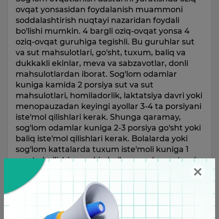
ovqat yonsasidan foydalanish muammoni
soddalashtirish nuqtayi nazaridan foydali
bo'lishi mumkin. 4 bargli oziq-ovqat yonsa 4
oziq-ovqat guruhiga tegishli. Bu guruhlar sut
va sut mahsulotlari, go'sht, tuxum, baliq va
dukkakli ekinlar, meva va sabzavotlar, donli
mahsulotlardan iborat. Sog'lom odamlar
kuniga kamida 2 porsiya sut va sut
mahsulotlari, homiladorlik, laktatsiya davri yoki
menopauzadan keyingi ayollar 3-4 ta porsiyani
iste'mol qilishlari kerak. Shunga qaramay,
sog'lom odamlar kuniga 2-3 porsiya go'sht yoki
baliq iste'mol qilishlari kerak. Bolalarda yoki
sog'lom kattalarda tuxum iste'moli kuniga 1
marta bo'lishi mumkin bo'lsa, yurak-qon tomir
kasalliklarida haftada 1-2 marta bo'lishi kerak.
Bu guruhdagi boshqa oziq-ovqatlardan
bo'lgan dukkakli ekinlarni haftada 2-3 marta
iste'mol qilish, haftada kamida 2 kun baliq
iste'mol qilishga e'tibor berish kerak.