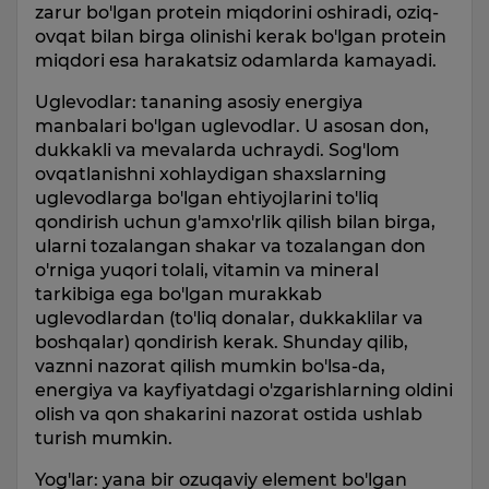
zarur bo'lgan protein miqdorini oshiradi, oziq-
ovqat bilan birga olinishi kerak bo'lgan protein
miqdori esa harakatsiz odamlarda kamayadi.
Uglevodlar: tananing asosiy energiya
manbalari bo'lgan uglevodlar. U asosan don,
dukkakli va mevalarda uchraydi. Sog'lom
ovqatlanishni xohlaydigan shaxslarning
uglevodlarga bo'lgan ehtiyojlarini to'liq
qondirish uchun g'amxo'rlik qilish bilan birga,
ularni tozalangan shakar va tozalangan don
o'rniga yuqori tolali, vitamin va mineral
tarkibiga ega bo'lgan murakkab
uglevodlardan (to'liq donalar, dukkaklilar va
boshqalar) qondirish kerak. Shunday qilib,
vaznni nazorat qilish mumkin bo'lsa-da,
energiya va kayfiyatdagi o'zgarishlarning oldini
olish va qon shakarini nazorat ostida ushlab
turish mumkin.
Yog'lar: yana bir ozuqaviy element bo'lgan