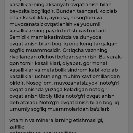
kasalliklarning aksariyati ovqatlanish bilan
bevosita bog'liqdir. Bundan tashqari, ko'plab
o'tkir kasalliklar, ayniqsa, nosog'lom va
muvozanatsiz ovqatlanish va yuqumli
kasalliklarning paydo bo'lish xavfi ortadi.
Semizlik mamlakatimizda va dunyoda
ovqatlanish bilan bog'liq eng keng tarqalgan
sog'liq muammosidir. Ortiqcha vaznning
rivojlangan o'lchovi bo'lgan semirish. Bu yurak-
qon tomir kasalliklari, diyabet, gormonal
kasalliklar va metabolik sindrom kabi ko'plab
kasalliklar uchun eng muhim xavf omillaridan
biridir. Nosog'lom, muvozanatsiz yoki noto'g'ri
ovqatlanishda yuzaga keladigan noto'g'ri
ovqatlanish tibbiy tilda noto'g'ri ovqatlanish
deb ataladi. Noto'g'ri ovqatlanish bilan bog'liq
umumiy sog'liq muammolaridan ba'zilari:
vitamin va minerallarning etishmasligi;
zaiflik;