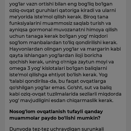
yog'lar vazn ortishi bilan eng bog'liq bo'lgan
oziq-ovqat guruhlari qatoriga kiradi va ularni
me'yorida iste'mol qilish kerak. Biroq tana
funksiyalarini muammosiz saqlab turish va
ayniqsa gormonal muvozanatni himoya qilish
uchun tanaga kerak bo'lgan yog' miqdori
sog'lom manbalardan to'liq qondirilishi kerak.
Hayvonlardan olingan yog'lar va margarin kabi
qayta ishlangan yog'lardan iloji boricha
qochish kerak, uning o'rniga zaytun moyi va
omega 3 yog' kislotalari bo'lgan baliqlarni
iste'mol qilishga ehtiyot bo'lish kerak. Yog
'talabi qondirilsa-da, bu faqat ovqatlarga
qo'shilgan yog'lar emas. Go'sht, sut va baliq
kabi oziq-ovqat tuzilmalarida sezilarli miqdorda
yog' mavjudligini esdan chiqarmaslik kerak.
Nosog'lom ovqatlanish tufayli qanday
muammolar paydo bo'lishi mumkin?
Dunyoda tez-tez uchraydigan surunkali