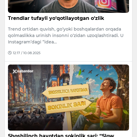
Trendlar tufayli yo‘qotilayotgan o‘zlik
Trend ortidan quvish, go‘yoki boshqalardan orqada
qolmaslikka urinish insonni o‘zidan uzoqlashtiradi. U
Instagram’dagi “idea…
12:17 / 10.08.2025
Shoshilinch hayotdan sokinlik sari: “Slow