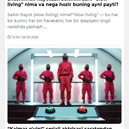
living” nima va nega hozir buning ayni payti?
Sekin hayot (slow living) nima?“Slow living” — bu har
bir kunni, har bir harakatni, har bir daqiqani ongli
ravishda yashash …
12:18 / 26.05.2025
“Kalmar o‘yini” seriali aktrisasi saratondan