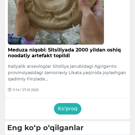
Meduza niqobi: Sitsiliyada 2000 yildan oshiq
noodatiy artefakt topildi
Italiyalik arxeologlar Sitsiliya janubidagi Agrigento
provinsiyasidagi zamonaviy Likata yaqinida joylashgan
qadimiy Finziade…
11:14 / 27.01.2025
Ko‘proq
Eng ko‘p o‘qilganlar