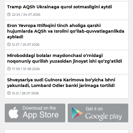
Tramp AQSh Ukrainaga qurol sotmasligini aytdi
22:24 / 24.07.2026
Eron Yevropa Ittifoqini tinch aholiga qarshi
hujumlarda AQSh va Isroilni qo‘llab-quvvatlaganlikda
aybladi
12:27 / 25.07.2026
Miroboddagi bolalar maydonchasi o‘rnidagi
noqonuniy qurilish yuzasidan jinoyat ishi qo‘zg‘atildi
17:59 / 01.08.2026
Shveysariya sudi Gulnora Karimova bo‘yicha ishni
yakunladi, Lombard Odier banki jarimaga tortildi
15:21 / 28.07.2026