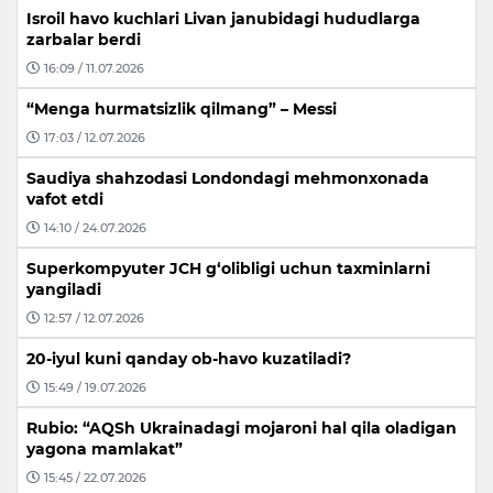
Isroil havo kuchlari Livan janubidagi hududlarga
zarbalar berdi
16:09 / 11.07.2026
“Menga hurmatsizlik qilmang” – Messi
17:03 / 12.07.2026
Saudiya shahzodasi Londondagi mehmonxonada
vafot etdi
14:10 / 24.07.2026
Superkompyuter JCH g‘olibligi uchun taxminlarni
yangiladi
12:57 / 12.07.2026
20-iyul kuni qanday ob-havo kuzatiladi?
15:49 / 19.07.2026
Rubio: “AQSh Ukrainadagi mojaroni hal qila oladigan
yagona mamlakat”
15:45 / 22.07.2026