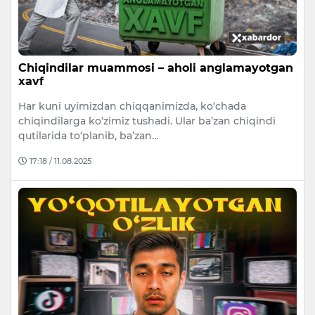
Chiqindilar muammosi – aholi anglamayotgan
xavf
Har kuni uyimizdan chiqqanimizda, ko‘chada
chiqindilarga ko‘zimiz tushadi. Ular ba’zan chiqindi
qutilarida to‘planib, ba’zan…
17:18 / 11.08.2025