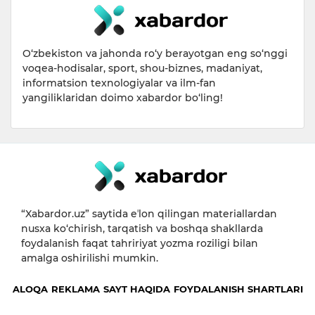
O‘zbekiston va jahonda ro‘y berayotgan eng so‘nggi
voqea-hodisalar, sport, shou-biznes, madaniyat,
informatsion texnologiyalar va ilm-fan
yangiliklaridan doimo xabardor bo‘ling!
“Xabardor.uz” saytida eʼlon qilingan materiallardan
nusxa ko‘chirish, tarqatish va boshqa shakllarda
foydalanish faqat tahririyat yozma roziligi bilan
amalga oshirilishi mumkin.
ALOQA
REKLAMA
SAYT HAQIDA
FOYDALANISH SHARTLARI