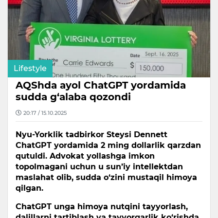
Lifestyle
AQShda ayol ChatGPT yordamida
sudda g‘alaba qozondi
20:17 / 15.10.2025
Nyu-Yorklik tadbirkor Steysi Dennett
ChatGPT yordamida 2 ming dollarlik qarzdan
qutuldi. Advokat yollashga imkon
topolmagani uchun u sun’iy intellektdan
maslahat olib, sudda o‘zini mustaqil himoya
qilgan.
ChatGPT unga himoya nutqini tayyorlash,
dalillarni tartiblash va tayyorgarlik ko‘rishda