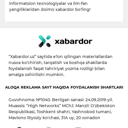
informatsion texnologiyalar va ilm-fan
yangiliklaridan doimo xabardor bo‘ling!
“Xabardor.uz” saytida eʼlon qilingan materiallardan
nusxa ko‘chirish, tarqatish va boshqa shakllarda
foydalanish faqat tahririyat yozma roziligi bilan
amalga oshirilishi mumkin.
ALOQA
REKLAMA
SAYT HAQIDA
FOYDALANISH SHARTLARI
Guvohnoma: №1040. Berilgan sanasi: 24.09.2019-yil.
Muassis: “High Networks” MChJ. Manzil: O'zbekiston
Respublikasi, Toshkent shahri, Yashnobod tumani,
Mavlono Riyoziy ko'chasi, 31А uy, 20 xonadon