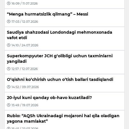
16:09 / 11.07.2026
“Menga hurmatsizlik qilmang” – Messi
17:03 / 12.07.2026
Saudiya shahzodasi Londondagi mehmonxonada
vafot etdi
14:10 / 24.07.2026
Superkompyuter JCH g‘olibligi uchun taxminlarni
yangiladi
12:57 / 12.07.2026
O‘qishni ko‘chirish uchun o‘tish ballari tasdiqlandi
14:52 / 09.07.2026
20-iyul kuni qanday ob-havo kuzatiladi?
15:49 / 19.07.2026
Rubio: “AQSh Ukrainadagi mojaroni hal qila oladigan
yagona mamlakat”
15:45 / 22.07.2026