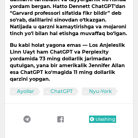
yordam bergan. Hatto Dennett ChatGPT’dan
“Garvard professori sifatida fikr bildir” deb
so‘rab, dalillarini sinovdan o‘tkazgan.
Natijada u qarzni kamaytirishga va mojaroni
tinch yo‘l bilan hal etishga muvaffaq bo‘lgan.
Bu kabi holat yagona emas — Los Anjeleslik
Linn Uayt ham ChatGPT va Perplexity
yordamida 73 ming dollarlik jarimadan
qutulgan, yana bir amerikalik Jennifer Allan
esa ChatGPT ko‘magida 11 ming dollarlik
qarzini yopgan.
Ayollar
ChatGPT
Nyu-York
Ulashing