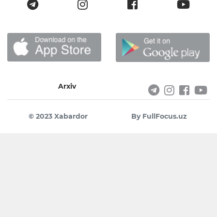
Arxiv
© 2023 Xabardor
By FullFocus.uz