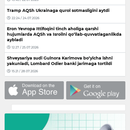
Tramp AQSh Ukrainaga qurol sotmasligini aytdi
22:24 / 24.07.2026
Eron Yevropa Ittifoqini tinch aholiga qarshi
hujumlarda AQSh va Isroilni qo‘llab-quvvatlaganlikda
aybladi
12:27 / 25.07.2026
Shveysariya sudi Gulnora Karimova bo‘yicha ishni
yakunladi, Lombard Odier banki jarimaga tortildi
15:21 / 28.07.2026