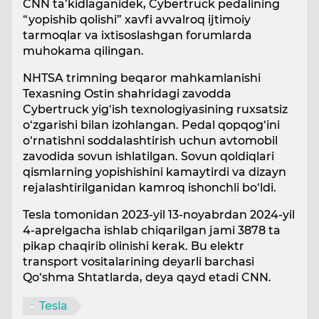
CNN ta’kidlaganidek, Cybertruck pedalining
“yopishib qolishi” xavfi avvalroq ijtimoiy
tarmoqlar va ixtisoslashgan forumlarda
muhokama qilingan.
NHTSA trimning beqaror mahkamlanishi
Texasning Ostin shahridagi zavodda
Cybertruck yig‘ish texnologiyasining ruxsatsiz
o‘zgarishi bilan izohlangan. Pedal qopqog‘ini
o‘rnatishni soddalashtirish uchun avtomobil
zavodida sovun ishlatilgan. Sovun qoldiqlari
qismlarning yopishishini kamaytirdi va dizayn
rejalashtirilganidan kamroq ishonchli bo‘ldi.
Tesla tomonidan 2023-yil 13-noyabrdan 2024-yil
4-aprelgacha ishlab chiqarilgan jami 3878 ta
pikap chaqirib olinishi kerak. Bu elektr
transport vositalarining deyarli barchasi
Qo‘shma Shtatlarda, deya qayd etadi CNN.
Tesla