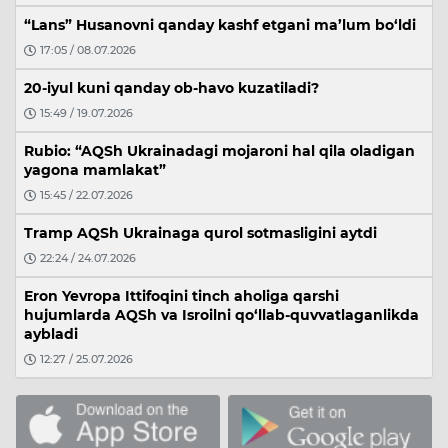
“Lans” Husanovni qanday kashf etgani ma’lum bo‘ldi
17:05 / 08.07.2026
20-iyul kuni qanday ob-havo kuzatiladi?
15:49 / 19.07.2026
Rubio: “AQSh Ukrainadagi mojaroni hal qila oladigan
yagona mamlakat”
15:45 / 22.07.2026
Tramp AQSh Ukrainaga qurol sotmasligini aytdi
22:24 / 24.07.2026
Eron Yevropa Ittifoqini tinch aholiga qarshi
hujumlarda AQSh va Isroilni qo‘llab-quvvatlaganlikda
aybladi
12:27 / 25.07.2026