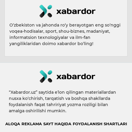
O‘zbekiston va jahonda ro‘y berayotgan eng so‘nggi
voqea-hodisalar, sport, shou-biznes, madaniyat,
informatsion texnologiyalar va ilm-fan
yangiliklaridan doimo xabardor bo‘ling!
“Xabardor.uz” saytida eʼlon qilingan materiallardan
nusxa ko‘chirish, tarqatish va boshqa shakllarda
foydalanish faqat tahririyat yozma roziligi bilan
amalga oshirilishi mumkin.
ALOQA
REKLAMA
SAYT HAQIDA
FOYDALANISH SHARTLARI