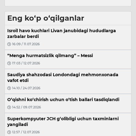
Eng ko‘p o‘qilganlar
Isroil havo kuchlari Livan janubidagi hududlarga
zarbalar berdi
16:09 / 11.07.2026
“Menga hurmatsizlik qilmang” – Messi
17:03 / 12.07.2026
Saudiya shahzodasi Londondagi mehmonxonada
vafot etdi
14:10 / 24.07.2026
O‘qishni ko‘chirish uchun o‘tish ballari tasdiqlandi
14:52 / 09.07.2026
Superkompyuter JCH g‘olibligi uchun taxminlarni
yangiladi
12:57 / 12.07.2026