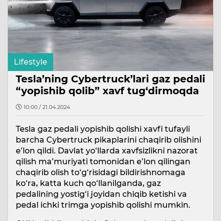
Lifestyle
Tesla’ning Cybertruck’lari gaz pedali
“yopishib qolib” xavf tug‘dirmoqda
10:00 / 21.04.2024
Tesla gaz pedali yopishib qolishi xavfi tufayli
barcha Cybertruck pikaplarini chaqirib olishini
e’lon qildi. Davlat yo‘llarda xavfsizlikni nazorat
qilish ma’muriyati tomonidan e’lon qilingan
chaqirib olish to‘g‘risidagi bildirishnomaga
ko‘ra, katta kuch qo‘llanilganda, gaz
pedalining yostig‘i joyidan chiqib ketishi va
pedal ichki trimga yopishib qolishi mumkin.