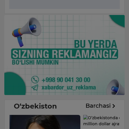
O‘zbekiston
Barchasi