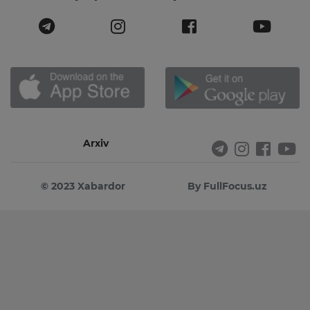
Arxiv
© 2023 Xabardor
By FullFocus.uz