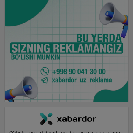
O‘zbekiston va jahonda ro‘y berayotgan eng so‘nggi