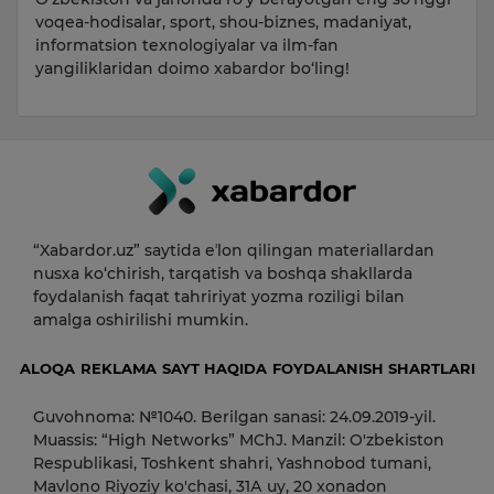
voqea-hodisalar, sport, shou-biznes, madaniyat,
informatsion texnologiyalar va ilm-fan
yangiliklaridan doimo xabardor bo‘ling!
“Xabardor.uz” saytida eʼlon qilingan materiallardan
nusxa ko‘chirish, tarqatish va boshqa shakllarda
foydalanish faqat tahririyat yozma roziligi bilan
amalga oshirilishi mumkin.
ALOQA
REKLAMA
SAYT HAQIDA
FOYDALANISH SHARTLARI
Guvohnoma: №1040. Berilgan sanasi: 24.09.2019-yil.
Muassis: “High Networks” MChJ. Manzil: O'zbekiston
Respublikasi, Toshkent shahri, Yashnobod tumani,
Mavlono Riyoziy ko'chasi, 31А uy, 20 xonadon