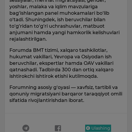
sessiyalar, mehnat migratsiyasi, gender,
yoshlar, malaka va iqlim mavzulariga
bag‘ishlangan panel muhokamalari bo‘lib
o‘tadi. Shuningdek, ish beruvchilar bilan
to‘g‘ridan to‘g‘ri uchrashuvlar, matbuot
anjumani hamda yangi hamkorlik kelishuvlari
rejalashtirilgan.
Forumda BMT tizimi, xalqaro tashkilotlar,
hukumat vakillari, Yevropa va Osiyodan ish
beruvchilar, ekspertlar hamda OAV vakillari
qatnashadi. Tadbirda 300 dan ortiq xalqaro
ishtirokchi ishtirok etishi kutilmoqda.
Forumning asosiy g‘oyasi — xavfsiz, tartibli va
qonuniy migratsiyani barqaror taraqqiyot omili
sifatida rivojlantirishdan iborat.
Ulashing