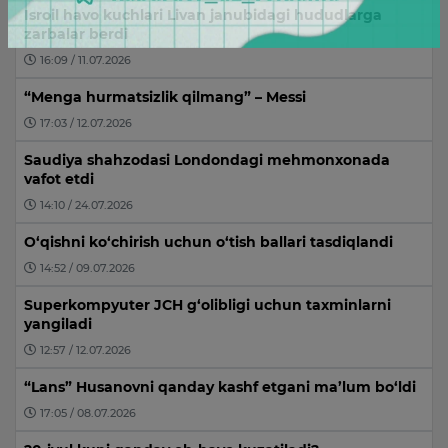
Isroil havo kuchlari Livan janubidagi hududlarga
zarbalar berdi
16:09 / 11.07.2026
“Menga hurmatsizlik qilmang” – Messi
17:03 / 12.07.2026
Saudiya shahzodasi Londondagi mehmonxonada
vafot etdi
14:10 / 24.07.2026
O‘qishni ko‘chirish uchun o‘tish ballari tasdiqlandi
14:52 / 09.07.2026
Superkompyuter JCH g‘olibligi uchun taxminlarni
yangiladi
12:57 / 12.07.2026
“Lans” Husanovni qanday kashf etgani ma’lum bo‘ldi
17:05 / 08.07.2026