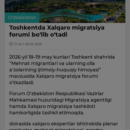
O‘zbekiston
Toshkentda Xalqaro migratsiya
forumi bo‘lib o‘tadi
17:40 / 08.05.2026
2026-yil 18–19-may kunlari Toshkent shahrida
“Mehnat migrantlari va ularning oila
a’zolarining ijtimoiy-huquqiy himoyasi”
mavzusida Xalqaro migratsiya forumi
o‘tkaziladi.
Forum O‘zbekiston Respublikasi Vazirlar
Mahkamasi huzuridagi Migratsiya agentligi
hamda Xalqaro migratsiya tashkiloti
hamkorligida tashkil etilmoqda.
doirasida xalqaro ekspertlar ishtirokida plenar