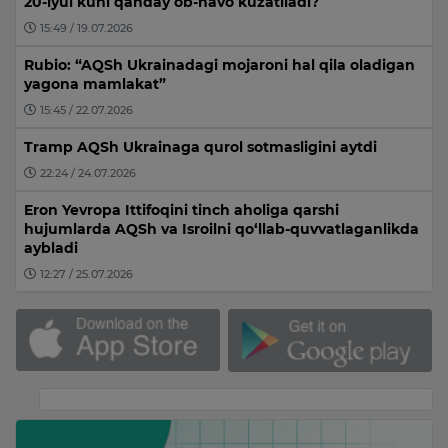
20-iyul kuni qanday ob-havo kuzatiladi?
15:49 / 19.07.2026
Rubio: “AQSh Ukrainadagi mojaroni hal qila oladigan
yagona mamlakat”
15:45 / 22.07.2026
Tramp AQSh Ukrainaga qurol sotmasligini aytdi
22:24 / 24.07.2026
Eron Yevropa Ittifoqini tinch aholiga qarshi
hujumlarda AQSh va Isroilni qo‘llab-quvvatlaganlikda
aybladi
12:27 / 25.07.2026