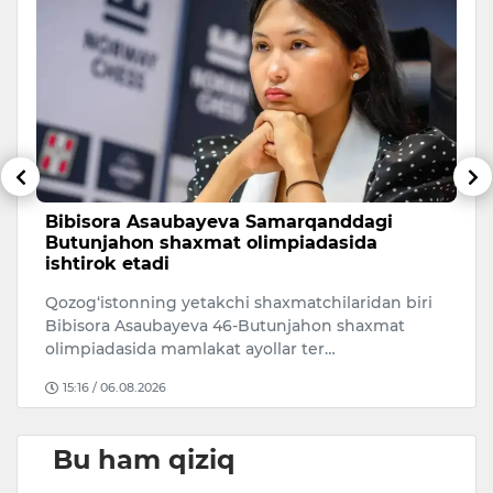
Bibisora Asaubayeva Samarqanddagi
O
Butunjahon shaxmat olimpiadasida
r
ishtirok etadi
O‘
Qozog‘istonning yetakchi shaxmatchilaridan biri
ri
Bibisora Asaubayeva 46-Butunjahon shaxmat
mi
olimpiadasida mamlakat ayollar ter…
15:16 / 06.08.2026
Bu ham qiziq