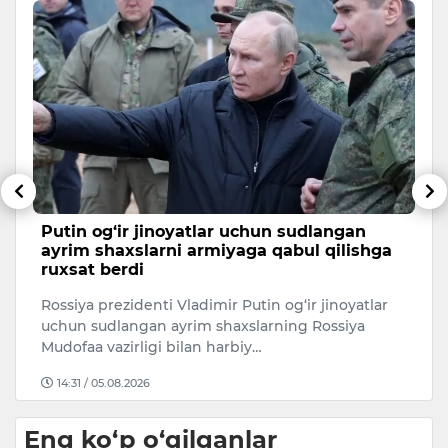
Putin og‘ir jinoyatlar uchun sudlangan
T
ayrim shaxslarni armiyaga qabul qilishga
n
ruxsat berdi
Ke
Rossiya prezidenti Vladimir Putin og‘ir jinoyatlar
T
uchun sudlangan ayrim shaxslarning Rossiya
“
Mudofaa vazirligi bilan harbiy…
14:31 / 05.08.2026
Eng ko‘p o‘qilganlar