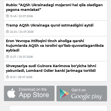
Rubio: “AQSh Ukrainadagi mojaroni hal qila oladigan
yagona mamlakat”
15:45 / 22.07.2026
Tramp AQSh Ukrainaga qurol sotmasligini aytdi
22:24 / 24.07.2026
Eron Yevropa Ittifoqini tinch aholiga qarshi
hujumlarda AQSh va Isroilni qo‘llab-quvvatlaganlikda
aybladi
12:27 / 25.07.2026
Shveysariya sudi Gulnora Karimova bo‘yicha ishni
yakunladi, Lombard Odier banki jarimaga tortildi
15:21 / 28.07.2026