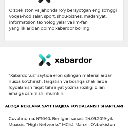
O‘zbekiston va jahonda ro‘y berayotgan eng so‘nggi
voqea-hodisalar, sport, shou-biznes, madaniyat,
informatsion texnologiyalar va ilm-fan
yangiliklaridan doimo xabardor bo‘ling!
“Xabardor.uz” saytida eʼlon qilingan materiallardan
nusxa ko‘chirish, tarqatish va boshqa shakllarda
foydalanish faqat tahririyat yozma roziligi bilan
amalga oshirilishi mumkin.
ALOQA
REKLAMA
SAYT HAQIDA
FOYDALANISH SHARTLARI
Guvohnoma: №1040. Berilgan sanasi: 24.09.2019-yil.
Muassis: “High Networks” MChJ. Manzil: O'zbekiston