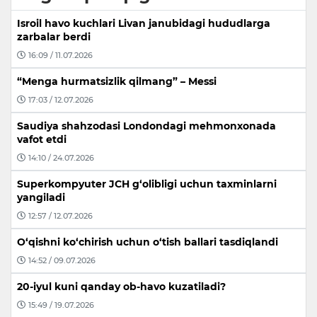
Isroil havo kuchlari Livan janubidagi hududlarga
zarbalar berdi
16:09 / 11.07.2026
“Menga hurmatsizlik qilmang” – Messi
17:03 / 12.07.2026
Saudiya shahzodasi Londondagi mehmonxonada
vafot etdi
14:10 / 24.07.2026
Superkompyuter JCH g‘olibligi uchun taxminlarni
yangiladi
12:57 / 12.07.2026
O‘qishni ko‘chirish uchun o‘tish ballari tasdiqlandi
14:52 / 09.07.2026
20-iyul kuni qanday ob-havo kuzatiladi?
15:49 / 19.07.2026