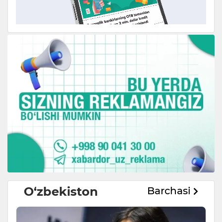
O‘zbekiston
Barchasi