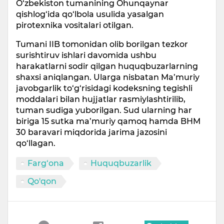
O‘zbekiston tumanining Ohunqaynar
qishlog‘ida qo‘lbola usulida yasalgan
pirotexnika vositalari otilgan.
Tumani IIB tomonidan olib borilgan tezkor
surishtiruv ishlari davomida ushbu
harakatlarni sodir qilgan huquqbuzarlarning
shaxsi aniqlangan. Ularga nisbatan Ma’muriy
javobgarlik to‘g‘risidagi kodeksning tegishli
moddalari bilan hujjatlar rasmiylashtirilib,
tuman sudiga yuborilgan. Sud ularning har
biriga 15 sutka ma’muriy qamoq hamda BHM
30 baravari miqdorida jarima jazosini
qo‘llagan.
Farg‘ona
Huquqbuzarlik
Qo'qon