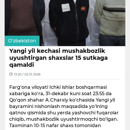
O‘zbekiston
Yangi yil kechasi mushakbozlik
uyushtirgan shaxslar 15 sutkaga
qamaldi
13:20 / 02.01.2026
Farg‘ona viloyati Ichki ishlar boshqarmasi
xabariga ko‘ra, 31-dekabr kuni soat 23:55 da
Qo‘qon shahar A.Charxiy ko‘chasida Yangi yil
bayramini nishonlash maqsadida yo‘lning
qatnov qismida shu yerda yashovchi fuqarolar
chiqib, mushakbozlik uyushtirmoqchi bo‘lgan.
Taxminan 10-15 nafar shaxs tomonidan