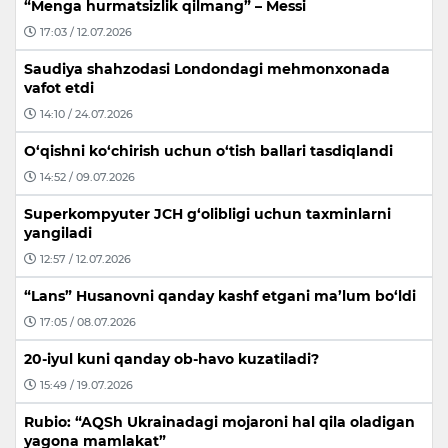
“Menga hurmatsizlik qilmang” – Messi
17:03 / 12.07.2026
Saudiya shahzodasi Londondagi mehmonxonada
vafot etdi
14:10 / 24.07.2026
O‘qishni ko‘chirish uchun o‘tish ballari tasdiqlandi
14:52 / 09.07.2026
Superkompyuter JCH g‘olibligi uchun taxminlarni
yangiladi
12:57 / 12.07.2026
“Lans” Husanovni qanday kashf etgani ma’lum bo‘ldi
17:05 / 08.07.2026
20-iyul kuni qanday ob-havo kuzatiladi?
15:49 / 19.07.2026
Rubio: “AQSh Ukrainadagi mojaroni hal qila oladigan
yagona mamlakat”