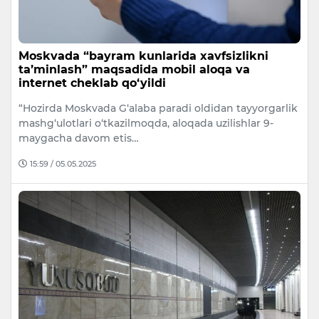
Moskvada “bayram kunlarida xavfsizlikni
ta’minlash” maqsadida mobil aloqa va
internet cheklab qo‘yildi
“Hozirda Moskvada G‘alaba paradi oldidan tayyorgarlik
mashg‘ulotlari o‘tkazilmoqda, aloqada uzilishlar 9-
maygacha davom etis…
15:59 / 05.05.2025