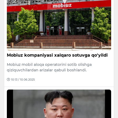
Mobiuz kompaniyasi xalqaro sotuvga qo‘yildi
Mobiuz mobil aloqa operatorini sotib olishga
qiziquvchilardan arizalar qabuli boshlandi.
10:13 / 10.06.2025