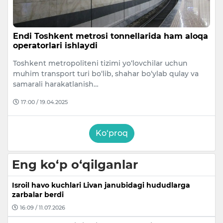
Endi Toshkent metrosi tonnellarida ham aloqa
operatorlari ishlaydi
Toshkent metropoliteni tizimi yo‘lovchilar uchun
muhim transport turi bo‘lib, shahar bo‘ylab qulay va
samarali harakatlanish…
17:00 / 19.04.2025
Ko‘proq
Eng ko‘p o‘qilganlar
Isroil havo kuchlari Livan janubidagi hududlarga
zarbalar berdi
16:09 / 11.07.2026