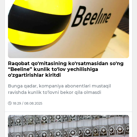
Raqobat qo‘mitasining ko‘rsatmasidan so‘ng
“Beeline” kunlik to‘lov yechilishiga
o‘zgartirishlar kiritdi
Bunga qadar, kompaniya abonentlari mustaqil
ravishda kunlik to‘lovni bekor qila olmasdi
18:29 / 08.08.2025