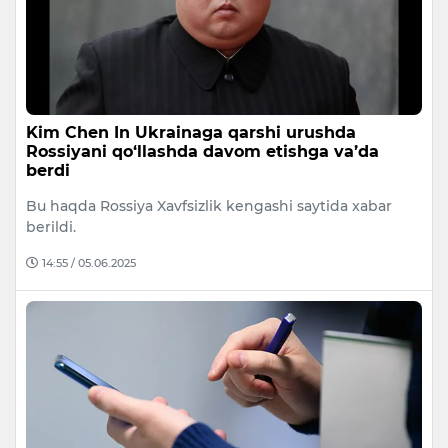
Kim Chen In Ukrainaga qarshi urushda
Rossiyani qo‘llashda davom etishga va’da
berdi
Bu haqda Rossiya Xavfsizlik kengashi saytida xabar
berildi.
14:55 / 05.06.2025