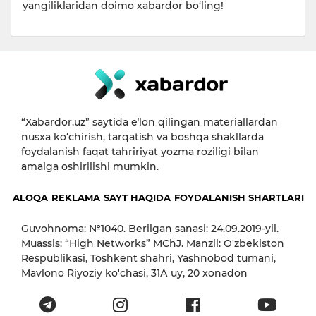
yangiliklaridan doimo xabardor bo‘ling!
“Xabardor.uz” saytida eʼlon qilingan materiallardan
nusxa ko‘chirish, tarqatish va boshqa shakllarda
foydalanish faqat tahririyat yozma roziligi bilan
amalga oshirilishi mumkin.
ALOQA
REKLAMA
SAYT HAQIDA
FOYDALANISH SHARTLARI
Guvohnoma: №1040. Berilgan sanasi: 24.09.2019-yil.
Muassis: “High Networks” MChJ. Manzil: O'zbekiston
Respublikasi, Toshkent shahri, Yashnobod tumani,
Mavlono Riyoziy ko'chasi, 31А uy, 20 xonadon