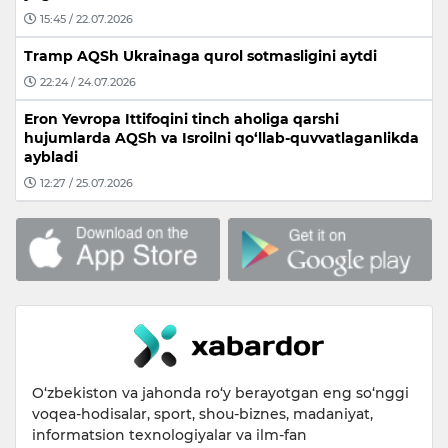
15:45 / 22.07.2026
Tramp AQSh Ukrainaga qurol sotmasligini aytdi
22:24 / 24.07.2026
Eron Yevropa Ittifoqini tinch aholiga qarshi
hujumlarda AQSh va Isroilni qo‘llab-quvvatlaganlikda
aybladi
12:27 / 25.07.2026
O‘zbekiston va jahonda ro‘y berayotgan eng so‘nggi
voqea-hodisalar, sport, shou-biznes, madaniyat,
informatsion texnologiyalar va ilm-fan