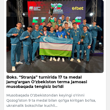
Boks. “Stranja” turnirida 17 ta medal
jamg‘argan O‘zbekiston terma jamoasi
musobaqada tengisiz bo‘ldi
​Musobaqada O‘zbekistondan keyingi o‘rinni
Qozog‘iston 9 ta medal bilan qo‘lga kiritgan bo‘lsa,
ukrainalik bokschilar kuchli…