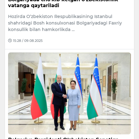
vatanga qaytariladi
Hozirda O‘zbekiston Respublikasining Istanbul
shahridagi Bosh konsulxonasi Bolgariyadagi Faxriy
konsullik bilan hamkorlikda …
15:28 / 09.08.2025