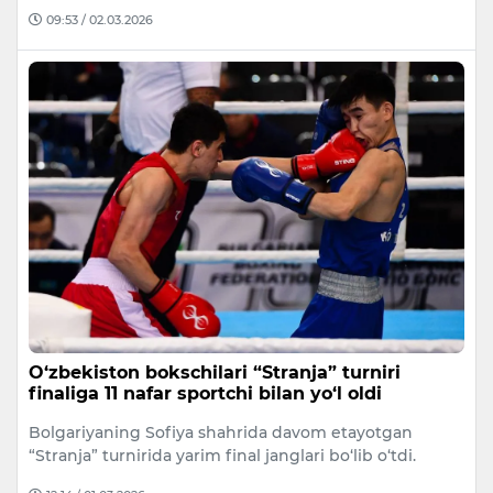
09:53 / 02.03.2026
O‘zbekiston bokschilari “Stranja” turniri
finaliga 11 nafar sportchi bilan yo‘l oldi
Bolgariyaning Sofiya shahrida davom etayotgan
“Stranja” turnirida yarim final janglari bo‘lib o‘tdi.