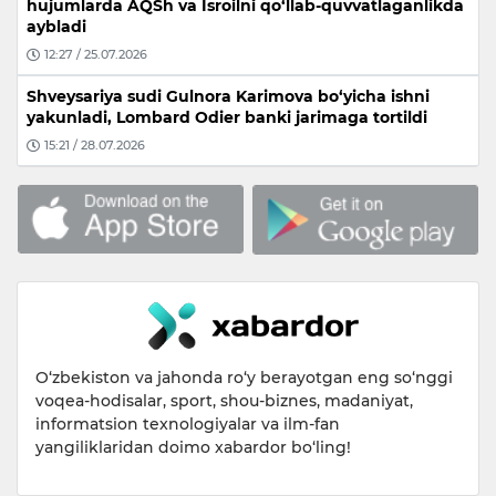
hujumlarda AQSh va Isroilni qo‘llab-quvvatlaganlikda
aybladi
12:27 / 25.07.2026
Shveysariya sudi Gulnora Karimova bo‘yicha ishni
yakunladi, Lombard Odier banki jarimaga tortildi
15:21 / 28.07.2026
O‘zbekiston va jahonda ro‘y berayotgan eng so‘nggi
voqea-hodisalar, sport, shou-biznes, madaniyat,
informatsion texnologiyalar va ilm-fan
yangiliklaridan doimo xabardor bo‘ling!