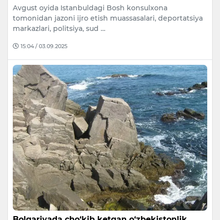
Avgust oyida Istanbuldagi Bosh konsulxona
tomonidan jazoni ijro etish muassasalari, deportatsiya
markazlari, politsiya, sud …
15:04 / 03.09.2025
Bolgariyada cho‘kib ketgan o‘zbekistonlik