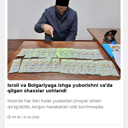
Isroil va Bolgariyaga ishga yuborishni va’da
qilgan shaxslar ushlandi
Hozirda har ikki holat yuzasidan jinoyat ishlari
qo‘zg‘atilib, tergov harakatlari olib borilmoqda.
09:36 / 21.04.2026