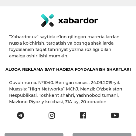
“Xabardor.uz” saytida eʼlon qilingan materiallardan
nusxa ko‘chirish, tarqatish va boshqa shakllarda
foydalanish faqat tahririyat yozma roziligi bilan
amalga oshirilishi mumkin.
ALOQA
REKLAMA
SAYT HAQIDA
FOYDALANISH SHARTLARI
Guvohnoma: №1040. Berilgan sanasi: 24.09.2019-yil.
Muassis: “High Networks” MChJ. Manzil: O'zbekiston
Respublikasi, Toshkent shahri, Yashnobod tumani,
Mavlono Riyoziy ko'chasi, 31А uy, 20 xonadon