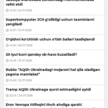
vafot etdi
14:10 / 24.07.2026
Superkompyuter JCH g‘olibligi uchun taxminlarni
yangiladi
12:57 / 12.07.2026
O‘qishni ko‘chirish uchun o‘tish ballari tasdiqlandi
14:52 / 09.07.2026
20-iyul kuni qanday ob-havo kuzatiladi?
15:49 / 19.07.2026
Rubio: “AQSh Ukrainadagi mojaroni hal qila oladigan
yagona mamlakat”
15:45 / 22.07.2026
Tramp AQSh Ukrainaga qurol sotmasligini aytdi
22:24 / 24.07.2026
Eron Yevropa Ittifoqini tinch aholiga qarshi