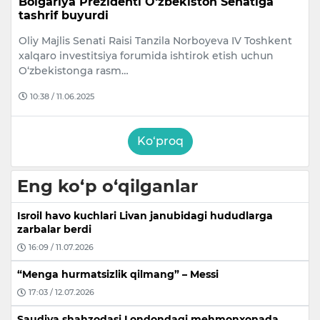
Bolgariya Prezidenti O‘zbekiston Senatiga
tashrif buyurdi
Oliy Majlis Senati Raisi Tanzila Norboyeva IV Toshkent
xalqaro investitsiya forumida ishtirok etish uchun
O‘zbekistonga rasm…
10:38 / 11.06.2025
Ko‘proq
Eng ko‘p o‘qilganlar
Isroil havo kuchlari Livan janubidagi hududlarga
zarbalar berdi
16:09 / 11.07.2026
“Menga hurmatsizlik qilmang” – Messi
17:03 / 12.07.2026
Saudiya shahzodasi Londondagi mehmonxonada