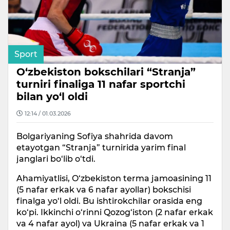
Sport
O‘zbekiston bokschilari “Stranja”
turniri finaliga 11 nafar sportchi
bilan yo‘l oldi
12:14 / 01.03.2026
Bolgariyaning Sofiya shahrida davom
etayotgan “Stranja” turnirida yarim final
janglari bo‘lib o‘tdi.
Ahamiyatlisi, O‘zbekiston terma jamoasining 11
(5 nafar erkak va 6 nafar ayollar) bokschisi
finalga yo‘l oldi. Bu ishtirokchilar orasida eng
ko‘pi. Ikkinchi o‘rinni Qozog‘iston (2 nafar erkak
va 4 nafar ayol) va Ukraina (5 nafar erkak va 1