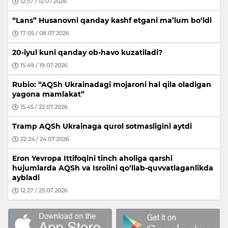
12:57 / 12.07.2026
“Lans” Husanovni qanday kashf etgani ma’lum bo‘ldi
17:05 / 08.07.2026
20-iyul kuni qanday ob-havo kuzatiladi?
15:49 / 19.07.2026
Rubio: “AQSh Ukrainadagi mojaroni hal qila oladigan
yagona mamlakat”
15:45 / 22.07.2026
Tramp AQSh Ukrainaga qurol sotmasligini aytdi
22:24 / 24.07.2026
Eron Yevropa Ittifoqini tinch aholiga qarshi
hujumlarda AQSh va Isroilni qo‘llab-quvvatlaganlikda
aybladi
12:27 / 25.07.2026