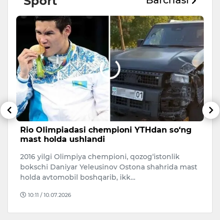
Sport
Barchasi
Rio Olimpiadasi chempioni YTHdan so‘ng
F
mast holda ushlandi
t
2016 yilgi Olimpiya chempioni, qozog‘istonlik
FI
bokschi Daniyar Yeleusinov Ostona shahrida mast
h
holda avtomobil boshqarib, ikk…
1/
10:11 / 10.07.2026