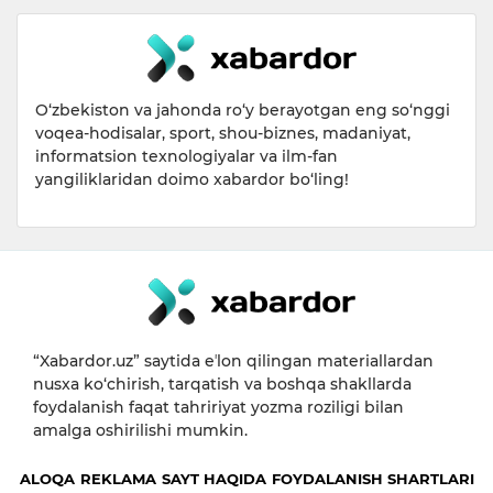
O‘zbekiston va jahonda ro‘y berayotgan eng so‘nggi
voqea-hodisalar, sport, shou-biznes, madaniyat,
informatsion texnologiyalar va ilm-fan
yangiliklaridan doimo xabardor bo‘ling!
“Xabardor.uz” saytida eʼlon qilingan materiallardan
nusxa ko‘chirish, tarqatish va boshqa shakllarda
foydalanish faqat tahririyat yozma roziligi bilan
amalga oshirilishi mumkin.
ALOQA
REKLAMA
SAYT HAQIDA
FOYDALANISH SHARTLARI