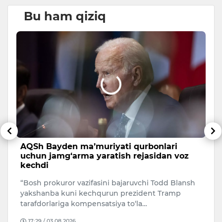
Bu ham qiziq
AQSh Bayden ma’muriyati qurbonlari
T
uchun jamg‘arma yaratish rejasidan voz
y
kechdi
s
“Bosh prokuror vazifasini bajaruvchi Todd Blansh
Ij
yakshanba kuni kechqurun prezident Tramp
bo
tarafdorlariga kompensatsiya to‘la…
ma
17:29 / 03.08.2026