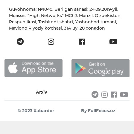
Guvohnoma: №1040. Berilgan sanasi: 24.09.2019-yil.
Muassis: “High Networks” MChJ. Manzil: O'zbekiston
Respublikasi, Toshkent shahri, Yashnobod tumani,
Mavlono Riyoziy ko'chasi, 31А uy, 20 xonadon
Arxiv
© 2023 Xabardor
By FullFocus.uz