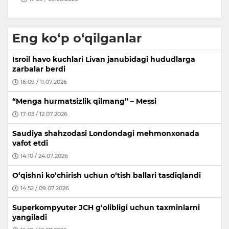
Eng ko‘p o‘qilganlar
Isroil havo kuchlari Livan janubidagi hududlarga
zarbalar berdi
16:09 / 11.07.2026
“Menga hurmatsizlik qilmang” – Messi
17:03 / 12.07.2026
Saudiya shahzodasi Londondagi mehmonxonada
vafot etdi
14:10 / 24.07.2026
O‘qishni ko‘chirish uchun o‘tish ballari tasdiqlandi
14:52 / 09.07.2026
Superkompyuter JCH g‘olibligi uchun taxminlarni
yangiladi