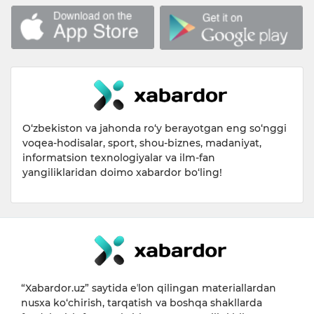
O‘zbekiston va jahonda ro‘y berayotgan eng so‘nggi
voqea-hodisalar, sport, shou-biznes, madaniyat,
informatsion texnologiyalar va ilm-fan
yangiliklaridan doimo xabardor bo‘ling!
“Xabardor.uz” saytida eʼlon qilingan materiallardan
nusxa ko‘chirish, tarqatish va boshqa shakllarda