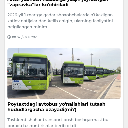
“zapravka”lar ko‘chiriladi
2026-yil 1-martga qadar shoxobchalarda o‘tkazilgan
xatlov natijalaridan kelib chiqib, ularning faoliyatini
belgilangan minim…
08:57 / 02.11.2025
Poytaxtdagi avtobus yo‘nalishlari tutash
hududlargacha uzayadi(mi?)
Toshkent shahar transport bosh boshqarmasi bu
borada tushuntirishlar berib o‘tdi