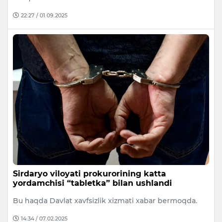
22:27 / 01.09.2025
Sirdaryo viloyati prokurorining katta
yordamchisi “tabletka” bilan ushlandi
Bu haqda Davlat xavfsizlik xizmati xabar bermoqda.
14:34 / 07.02.2025