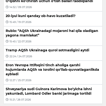
O‘qishni ko‘chirish uchun o‘tish ballari tasdiqlandi
14:52 / 09.07.2026
20-iyul kuni qanday ob-havo kuzatiladi?
15:49 / 19.07.2026
Rubio: “AQSh Ukrainadagi mojaroni hal qila oladigan
yagona mamlakat”
15:45 / 22.07.2026
Tramp AQSh Ukrainaga qurol sotmasligini aytdi
22:24 / 24.07.2026
Eron Yevropa Ittifoqini tinch aholiga qarshi
hujumlarda AQSh va Isroilni qo‘llab-quvvatlaganlikda
aybladi
12:27 / 25.07.2026
Shveysariya sudi Gulnora Karimova bo‘yicha ishni
yakunladi, Lombard Odier banki jarimaga tortildi
15:21 / 28.07.2026