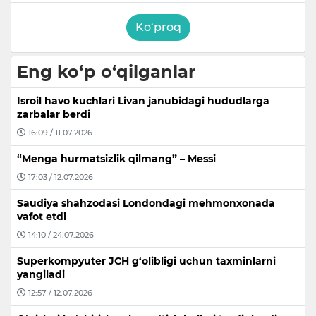
Ko‘proq
Eng ko‘p o‘qilganlar
Isroil havo kuchlari Livan janubidagi hududlarga
zarbalar berdi
16:09 / 11.07.2026
“Menga hurmatsizlik qilmang” – Messi
17:03 / 12.07.2026
Saudiya shahzodasi Londondagi mehmonxonada
vafot etdi
14:10 / 24.07.2026
Superkompyuter JCH g‘olibligi uchun taxminlarni
yangiladi
12:57 / 12.07.2026