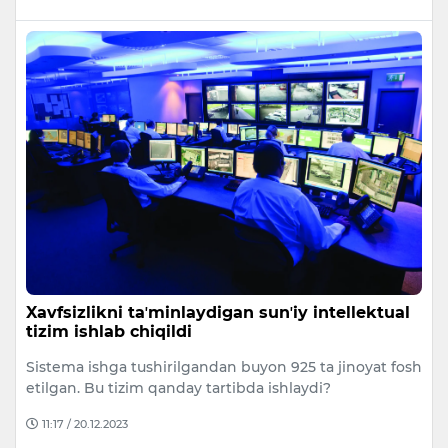
Xavfsizlikni taʼminlaydigan sunʼiy intellektual
tizim ishlab chiqildi
Sistema ishga tushirilgandan buyon 925 ta jinoyat fosh
etilgan. Bu tizim qanday tartibda ishlaydi?
11:17 / 20.12.2023