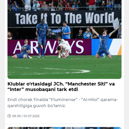
Klublar o‘rtasidagi JCh. “Manchester Siti” va
“Inter” musobaqani tark etdi
Endi chorak finalda “Fluminense” - “Al-Hilol” qarama-
qarshiligiga guvoh bo‘lamiz.
09:39 / 01.07.2025