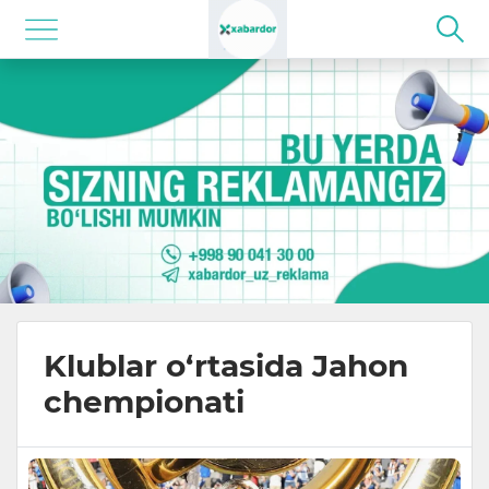
Klublar o‘rtasida Jahon
chempionati