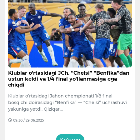
Klublar o‘rtasidagi JCh. “Chelsi” “Benfika”dan
ustun keldi va 1/4 final yo‘llanmasiga ega
chiqdi
Klublar o‘rtasidagi Jahon chempionati 1/8 final
bosqichi doirasidagi “Benfika” — “Chelsi” uchrashuvi
yakuniga yetdi. Qiziqar…
09:30 / 29.06.2025
Ko‘proq