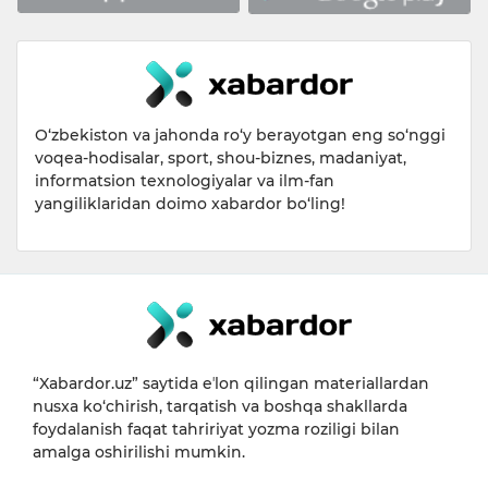
O‘zbekiston va jahonda ro‘y berayotgan eng so‘nggi
voqea-hodisalar, sport, shou-biznes, madaniyat,
informatsion texnologiyalar va ilm-fan
yangiliklaridan doimo xabardor bo‘ling!
“Xabardor.uz” saytida eʼlon qilingan materiallardan
nusxa ko‘chirish, tarqatish va boshqa shakllarda
foydalanish faqat tahririyat yozma roziligi bilan
amalga oshirilishi mumkin.