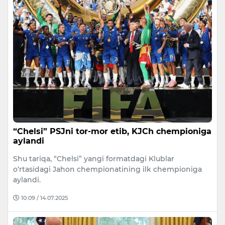
“Chelsi” PSJni tor-mor etib, KJCh chempioniga
aylandi
Shu tariqa, “Chelsi” yangi formatdagi Klublar
o‘rtasidagi Jahon chempionatining ilk chempioniga
aylandi.
10:09 / 14.07.2025