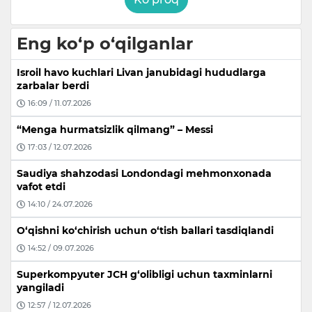
Eng ko‘p o‘qilganlar
Isroil havo kuchlari Livan janubidagi hududlarga
zarbalar berdi
16:09 / 11.07.2026
“Menga hurmatsizlik qilmang” – Messi
17:03 / 12.07.2026
Saudiya shahzodasi Londondagi mehmonxonada
vafot etdi
14:10 / 24.07.2026
O‘qishni ko‘chirish uchun o‘tish ballari tasdiqlandi
14:52 / 09.07.2026
Superkompyuter JCH g‘olibligi uchun taxminlarni
yangiladi
12:57 / 12.07.2026