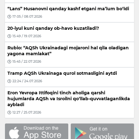
“Lans” Husanovni qanday kashf etgani ma’lum bo‘ldi
17:05 / 08.07.2026
20-iyul kuni qanday ob-havo kuzatiladi?
15:49 / 19.07.2026
Rubio: “AQSh Ukrainadagi mojaroni hal qila oladigan
yagona mamlakat”
15:45 / 22.07.2026
Tramp AQSh Ukrainaga qurol sotmasligini aytdi
22:24 / 24.07.2026
Eron Yevropa Ittifoqini tinch aholiga qarshi
hujumlarda AQSh va Isroilni qo‘llab-quvvatlaganlikda
aybladi
12:27 / 25.07.2026