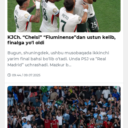
KJCh. “Chelsi” “Fluminense”dan ustun kelib,
finalga yo‘l oldi
Bugun, shuningdek, ushbu musobaqada ikkinchi
yarim final bahsi bo‘lib o‘tadi. Unda PSJ va “Real
Madrid” uchrashadi. Mazkur b…
09:44 / 09.07.2025