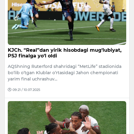
KJCh. “Real”dan yirik hisobdagi mug‘lubiyat,
PSJ finalga yo‘l oldi
AQShning Ruterford shahridagi “MetLife” stadionida
bo‘lib o‘tgan Klublar o‘rtasidagi Jahon chempionati
yarim final uchrashuv…
09:21 / 10.07.2025