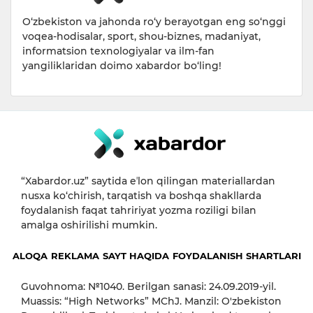
O‘zbekiston va jahonda ro‘y berayotgan eng so‘nggi
voqea-hodisalar, sport, shou-biznes, madaniyat,
informatsion texnologiyalar va ilm-fan
yangiliklaridan doimo xabardor bo‘ling!
“Xabardor.uz” saytida eʼlon qilingan materiallardan
nusxa ko‘chirish, tarqatish va boshqa shakllarda
foydalanish faqat tahririyat yozma roziligi bilan
amalga oshirilishi mumkin.
ALOQA
REKLAMA
SAYT HAQIDA
FOYDALANISH SHARTLARI
Guvohnoma: №1040. Berilgan sanasi: 24.09.2019-yil.
Muassis: “High Networks” MChJ. Manzil: O'zbekiston