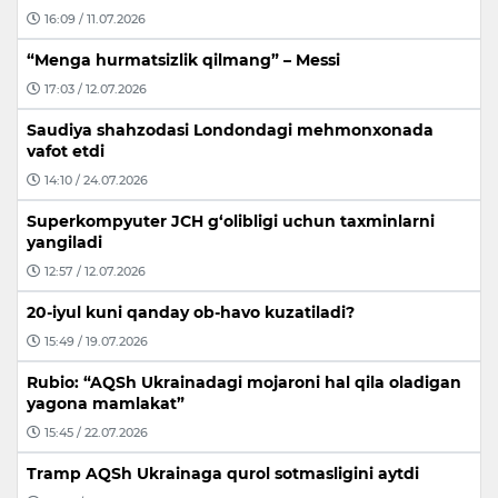
16:09 / 11.07.2026
“Menga hurmatsizlik qilmang” – Messi
17:03 / 12.07.2026
Saudiya shahzodasi Londondagi mehmonxonada
vafot etdi
14:10 / 24.07.2026
Superkompyuter JCH g‘olibligi uchun taxminlarni
yangiladi
12:57 / 12.07.2026
20-iyul kuni qanday ob-havo kuzatiladi?
15:49 / 19.07.2026
Rubio: “AQSh Ukrainadagi mojaroni hal qila oladigan
yagona mamlakat”
15:45 / 22.07.2026
Tramp AQSh Ukrainaga qurol sotmasligini aytdi