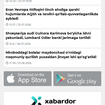
22:24 / 24.07.2026
Eron Yevropa Ittifoqini tinch aholiga qarshi
hujumlarda AQSh va Isroilni qo‘llab-quvvatlaganlikda
aybladi
12:27 / 25.07.2026
Shveysariya sudi Gulnora Karimova bo‘yicha ishni
yakunladi, Lombard Odier banki jarimaga tortildi
15:21 / 28.07.2026
Miroboddagi bolalar maydonchasi o‘rnidagi
noqonuniy qurilish yuzasidan jinoyat ishi qo‘zg‘atildi
17:59 / 01.08.2026