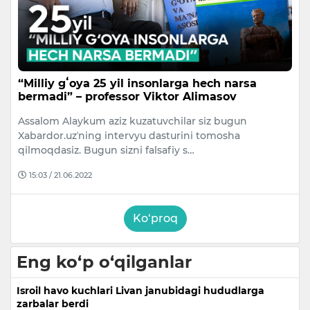
“Milliy gʻoya 25 yil insonlarga hech narsa
bermadi” – professor Viktor Alimasov
Assalom Alaykum aziz kuzatuvchilar siz bugun
Xabardor.uzʼning intervyu dasturini tomosha
qilmoqdasiz. Bugun sizni falsafiy s…
15:03 / 21.06.2022
Ko‘proq
Eng ko‘p o‘qilganlar
Isroil havo kuchlari Livan janubidagi hududlarga
zarbalar berdi