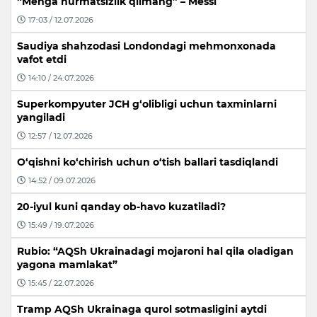
“Menga hurmatsizlik qilmang” – Messi
17:03 / 12.07.2026
Saudiya shahzodasi Londondagi mehmonxonada
vafot etdi
14:10 / 24.07.2026
Superkompyuter JCH g‘olibligi uchun taxminlarni
yangiladi
12:57 / 12.07.2026
O‘qishni ko‘chirish uchun o‘tish ballari tasdiqlandi
14:52 / 09.07.2026
20-iyul kuni qanday ob-havo kuzatiladi?
15:49 / 19.07.2026
Rubio: “AQSh Ukrainadagi mojaroni hal qila oladigan
yagona mamlakat”
15:45 / 22.07.2026
Tramp AQSh Ukrainaga qurol sotmasligini aytdi