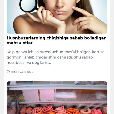
Husnbuzarlarning chiqishiga sabab bo‘ladigan
mahsulotlar
Ko‘p qahva ichish stress uchun mas’ul bo‘lgan kortizol
gormoni ishlab chiqarishni oshiradi. Shu sabab
husnbuzar va dog‘larni…
15:57 / 23.11.2024