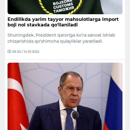
Endilikda yarim tayyor mahsulotlarga import
boji nol stavkada qo‘llaniladi
Shuningdek, Prezident qaroriga ko‘ra sanoat ishlab
chiqarishida qo‘shimcha qulayliklar yaratiladi.
09:20 / 14.10.2022