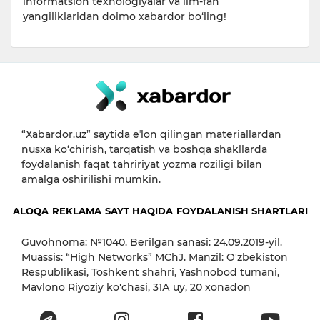
informatsion texnologiyalar va ilm-fan
yangiliklaridan doimo xabardor bo‘ling!
“Xabardor.uz” saytida eʼlon qilingan materiallardan
nusxa ko‘chirish, tarqatish va boshqa shakllarda
foydalanish faqat tahririyat yozma roziligi bilan
amalga oshirilishi mumkin.
ALOQA
REKLAMA
SAYT HAQIDA
FOYDALANISH SHARTLARI
Guvohnoma: №1040. Berilgan sanasi: 24.09.2019-yil.
Muassis: “High Networks” MChJ. Manzil: O'zbekiston
Respublikasi, Toshkent shahri, Yashnobod tumani,
Mavlono Riyoziy ko'chasi, 31А uy, 20 xonadon