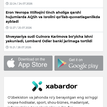
22:24 / 24.07.2026
Eron Yevropa Ittifoqini tinch aholiga qarshi
hujumlarda AQSh va Isroilni qo‘llab-quvvatlaganlikda
aybladi
12:27 / 25.07.2026
Shveysariya sudi Gulnora Karimova bo‘yicha ishni
yakunladi, Lombard Odier banki jarimaga tortildi
15:21 / 28.07.2026
O‘zbekiston va jahonda ro‘y berayotgan eng so‘nggi
voqea-hodisalar, sport, shou-biznes, madaniyat,