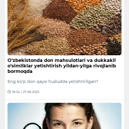
O‘zbekistonda don mahsulotlari va dukkakli
o‘simliklar yetishtirish yildan-yilga rivojlanib
bormoqda
Eng ko‘p don qaysi hududda yetishtirilgan?
18:54 / 27.08.2025