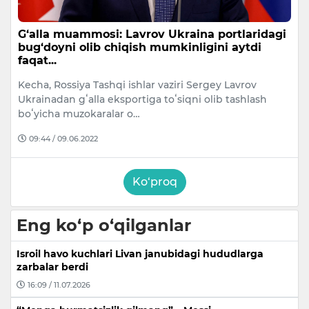
G‘alla muammosi: Lavrov Ukraina portlaridagi
bug‘doyni olib chiqish mumkinligini aytdi
faqat...
Kecha, Rossiya Tashqi ishlar vaziri Sergey Lavrov
Ukrainadan gʻalla eksportiga toʻsiqni olib tashlash
boʻyicha muzokaralar o…
09:44 / 09.06.2022
Ko‘proq
Eng ko‘p o‘qilganlar
Isroil havo kuchlari Livan janubidagi hududlarga
zarbalar berdi
16:09 / 11.07.2026