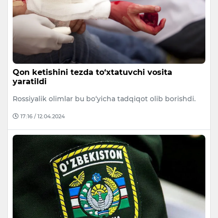
Qon ketishini tezda to‘xtatuvchi vosita
yaratildi
Rossiyalik olimlar bu bo‘yicha tadqiqot olib borishdi.
17:16 / 12.04.2024