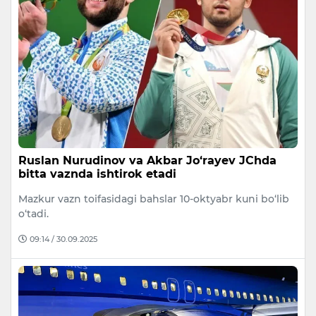
Ruslan Nurudinov va Akbar Jo‘rayev JChda
bitta vaznda ishtirok etadi
Mazkur vazn toifasidagi bahslar 10-oktyabr kuni bo‘lib
o‘tadi.
09:14 / 30.09.2025