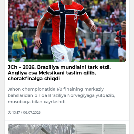
JCh – 2026. Braziliya mundialni tark etdi.
Angliya esa Meksikani taslim qilib,
chorakfinalga chiqdi
Jahon chempionatida 1/8 finalning markaziy
bahslaridan birida Braziliya Norvegiyaga yutqazib,
musobaqa bilan xayrlashdi.
10:17 / 06.07.2026