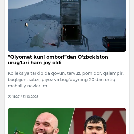
“Qiyomat kuni ombori”dan O‘zbekiston
urug‘lari ham joy oldi
Kolleksiya tarkibida qovun, tarvuz, pomidor, qalampir,
baqlajon, sabzi, piyoz va bug‘doyning 20 dan ortiq
mahalliy navlari m…
11:27 / 31.10.2025