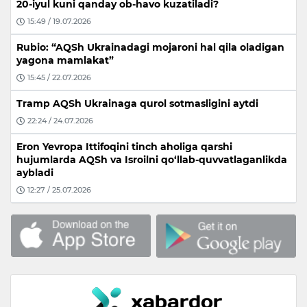
20-iyul kuni qanday ob-havo kuzatiladi?
15:49 / 19.07.2026
Rubio: “AQSh Ukrainadagi mojaroni hal qila oladigan
yagona mamlakat”
15:45 / 22.07.2026
Tramp AQSh Ukrainaga qurol sotmasligini aytdi
22:24 / 24.07.2026
Eron Yevropa Ittifoqini tinch aholiga qarshi
hujumlarda AQSh va Isroilni qo‘llab-quvvatlaganlikda
aybladi
12:27 / 25.07.2026