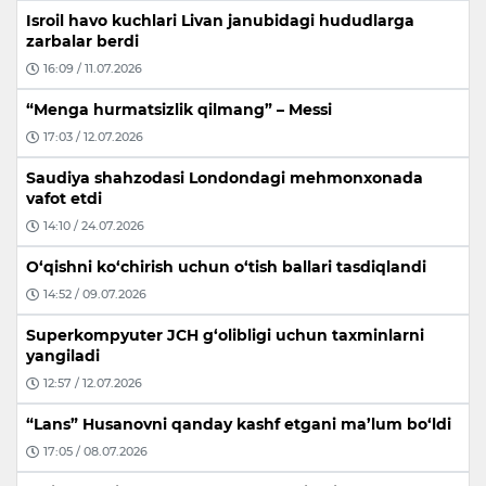
Isroil havo kuchlari Livan janubidagi hududlarga
zarbalar berdi
16:09 / 11.07.2026
“Menga hurmatsizlik qilmang” – Messi
17:03 / 12.07.2026
Saudiya shahzodasi Londondagi mehmonxonada
vafot etdi
14:10 / 24.07.2026
O‘qishni ko‘chirish uchun o‘tish ballari tasdiqlandi
14:52 / 09.07.2026
Superkompyuter JCH g‘olibligi uchun taxminlarni
yangiladi
12:57 / 12.07.2026
“Lans” Husanovni qanday kashf etgani ma’lum bo‘ldi
17:05 / 08.07.2026