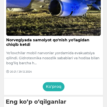
Norvegiyada samolyot qo‘nish yo‘lagidan
chiqib ketdi
Yo‘lovchilar mobil narvonlar yordamida evakuatsiya
qilindi. Gidrotexnika nosozlik sabablari va hodisa bilan
bog‘liq barcha h…
20:21 / 29.12.2024
Ko‘proq
Eng ko‘p o‘qilganlar