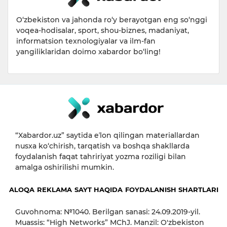
O‘zbekiston va jahonda ro‘y berayotgan eng so‘nggi
voqea-hodisalar, sport, shou-biznes, madaniyat,
informatsion texnologiyalar va ilm-fan
yangiliklaridan doimo xabardor bo‘ling!
“Xabardor.uz” saytida eʼlon qilingan materiallardan
nusxa ko‘chirish, tarqatish va boshqa shakllarda
foydalanish faqat tahririyat yozma roziligi bilan
amalga oshirilishi mumkin.
ALOQA
REKLAMA
SAYT HAQIDA
FOYDALANISH SHARTLARI
Guvohnoma: №1040. Berilgan sanasi: 24.09.2019-yil.
Muassis: “High Networks” MChJ. Manzil: O'zbekiston