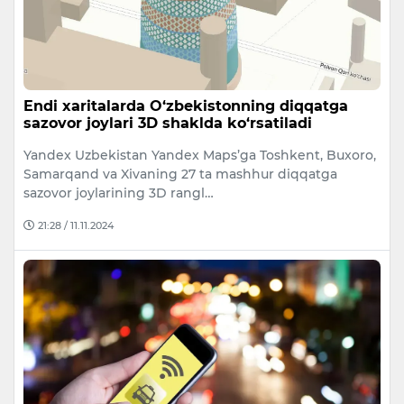
Endi xaritalarda O‘zbekistonning diqqatga
sazovor joylari 3D shaklda ko‘rsatiladi
Yandex Uzbekistan Yandex Maps’ga Toshkent, Buxoro,
Samarqand va Xivaning 27 ta mashhur diqqatga
sazovor joylarining 3D rangl…
21:28 / 11.11.2024