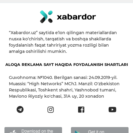
“Xabardor.uz” saytida eʼlon qilingan materiallardan
nusxa ko‘chirish, tarqatish va boshqa shakllarda
foydalanish faqat tahririyat yozma roziligi bilan
amalga oshirilishi mumkin.
ALOQA
REKLAMA
SAYT HAQIDA
FOYDALANISH SHARTLARI
Guvohnoma: №1040. Berilgan sanasi: 24.09.2019-yil.
Muassis: “High Networks” MChJ. Manzil: O'zbekiston
Respublikasi, Toshkent shahri, Yashnobod tumani,
Mavlono Riyoziy ko'chasi, 31А uy, 20 xonadon