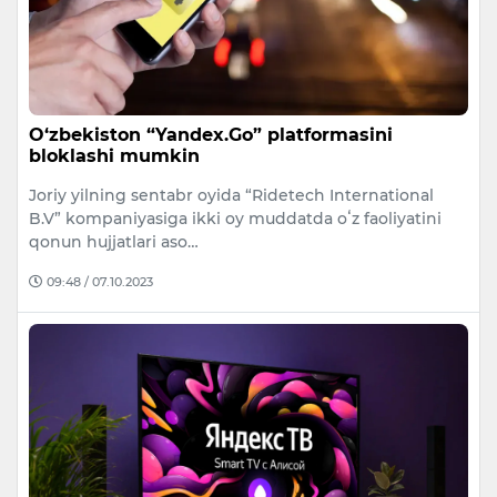
O‘zbekiston “Yandex.Go” platformasini
bloklashi mumkin
Joriy yilning sentabr oyida “Ridetech International
B.V” kompaniyasiga ikki oy muddatda oʻz faoliyatini
qonun hujjatlari aso…
09:48 / 07.10.2023