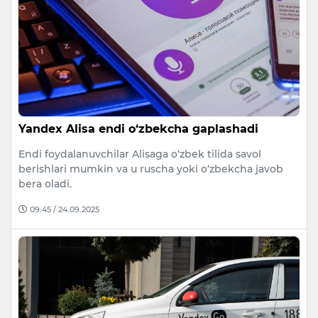
Yandex Alisa endi o‘zbekcha gaplashadi
Endi foydalanuvchilar Alisaga o‘zbek tilida savol
berishlari mumkin va u ruscha yoki o‘zbekcha javob
bera oladi.
09:45 / 24.09.2025