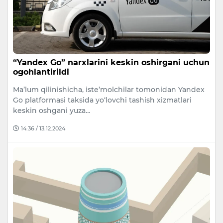
“Yandex Go” narxlarini keskin oshirgani uchun
ogohlantirildi
Ma’lum qilinishicha, iste’molchilar tomonidan Yandex
Go platformasi taksida yo‘lovchi tashish xizmatlari
keskin oshgani yuza…
14:36 / 13.12.2024