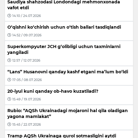
Saudiya shahzodasi Londondagi mehmonxonada
vafot etdi
14:10 / 24.07.2026
O‘qishni ko‘chirish uchun o‘tish ballari tasdiqlandi
14:52 / 09.07.2026
Superkompyuter JCH g‘olibligi uchun taxminlarni
yangiladi
12:57 / 12.07.2026
“Lans” Husanovni qanday kashf etgani ma’lum bo‘ldi
17:05 / 08.07.2026
20-iyul kuni qanday ob-havo kuzatiladi?
15:49 / 19.07.2026
Rubio: “AQSh Ukrainadagi mojaroni hal qila oladigan
yagona mamlakat”
15:45 / 22.07.2026
Tramp AQSh Ukrainaga qurol sotmasligini aytdi