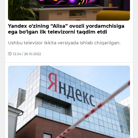
Yandex o‘zining “Alisa” ovozli yordamchisiga
ega bo‘lgan ilk televizorni taqdim etdi
Ushbu televizor ikkita versiyada ishlab chiqarilgan.
12:24 / 26.10.2022