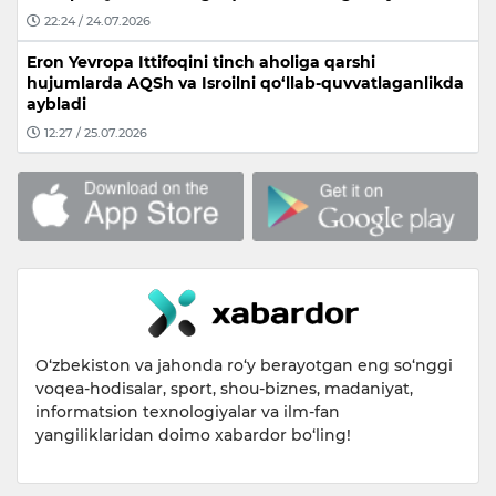
22:24 / 24.07.2026
Eron Yevropa Ittifoqini tinch aholiga qarshi
hujumlarda AQSh va Isroilni qo‘llab-quvvatlaganlikda
aybladi
12:27 / 25.07.2026
O‘zbekiston va jahonda ro‘y berayotgan eng so‘nggi
voqea-hodisalar, sport, shou-biznes, madaniyat,
informatsion texnologiyalar va ilm-fan
yangiliklaridan doimo xabardor bo‘ling!