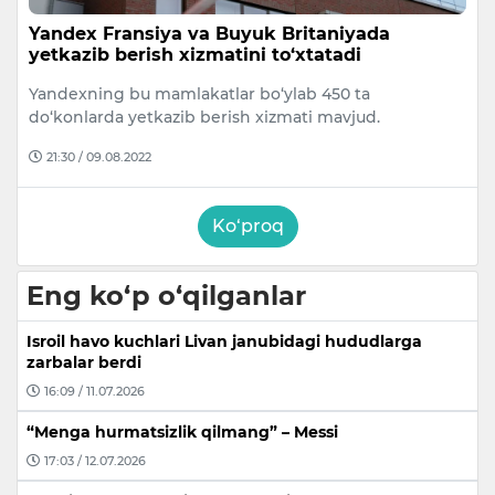
Yandex Fransiya va Buyuk Britaniyada
yetkazib berish xizmatini to‘xtatadi
Yandexning bu mamlakatlar bo‘ylab 450 ta
do‘konlarda yetkazib berish xizmati mavjud.
21:30 / 09.08.2022
Ko‘proq
Eng ko‘p o‘qilganlar
Isroil havo kuchlari Livan janubidagi hududlarga
zarbalar berdi
16:09 / 11.07.2026
“Menga hurmatsizlik qilmang” – Messi
17:03 / 12.07.2026