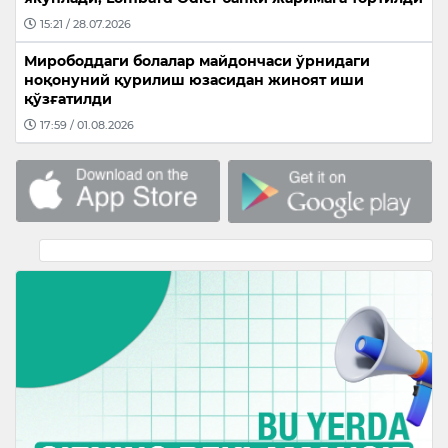
15:21 / 28.07.2026
Мирободдаги болалар майдончаси ўрнидаги
ноқонуний қурилиш юзасидан жиноят иши
қўзғатилди
17:59 / 01.08.2026