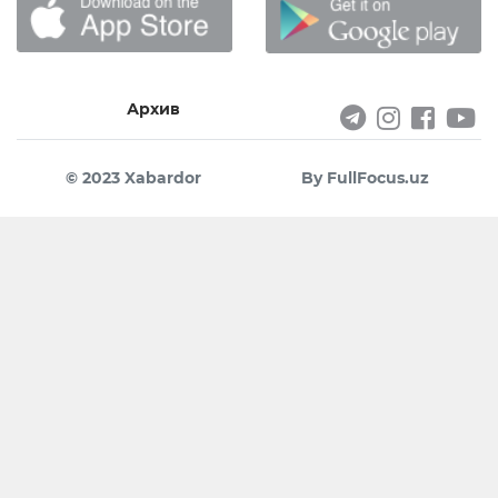
Архив
© 2023 Xabardor
By FullFocus.uz