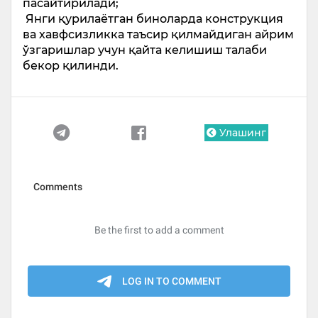
пасайтирилади;
Янги қурилаётган биноларда конструкция
ва хавфсизликка таъсир қилмайдиган айрим
ўзгаришлар учун қайта келишиш талаби
бекор қилинди.
Улашинг