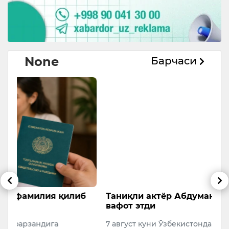
None
Барчаси
б
Таниқли актёр Абдуманнон Убайдуллаев
А
вафот этди
с
7 август куни Ўзбекистонда хизмат кўрсатган
А