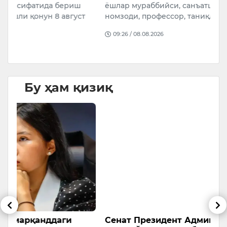
ёшлар мураббийси, санъатшунослик фанлари
қ
т
номзоди, профессор, таниқли киноактёр, …
“
…
09:26 / 08.08.2026
Бу ҳам қизиқ
Сенат Президент Администрациясининг
Т