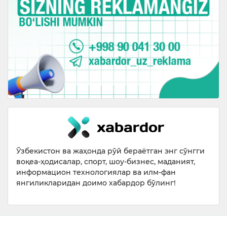
Ўзбекистон ва жаҳонда рўй бераётган энг сўнгги
воқеа-ҳодисалар, спорт, шоу-бизнес, маданият,
информацион технологиялар ва илм-фан
янгиликларидан доимо хабардор бўлинг!