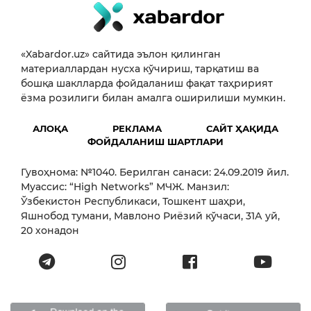
«Xabardor.uz» сайтида эълон қилинган
материаллардан нусха кўчириш, тарқатиш ва
бошқа шаклларда фойдаланиш фақат таҳририят
ёзма розилиги билан амалга оширилиши мумкин.
АЛОҚА
РЕКЛАМА
САЙТ ҲАҚИДА
ФОЙДАЛАНИШ ШАРТЛАРИ
Гувоҳнома: №1040. Берилган санаси: 24.09.2019 йил.
Муассис: “High Networks” МЧЖ. Манзил:
Ўзбекистон Республикаси, Тошкент шаҳри,
Яшнобод тумани, Мавлоно Риёзий кўчаси, 31А уй,
20 хонадон