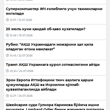
Суперкомпьютер ЖЧ ғолиблиги учун тахминларни
янгилади
12:57 / 12.07.2026
20 июль куни қандай об-ҳаво кузатилади?
15:49 / 19.07.2026
Рубио: “АҚШ Украинадаги можарони ҳал қила
оладиган ягона мамлакат”
15:45 / 22.07.2026
Трамп АҚШ Украинага қурол сотмаслигини айтди
22:24 / 24.07.2026
Эрон Европа Иттифоқини тинч аҳолига қарши
ҳужумларда АҚШ ва Исроилни қўллаб-
қувватлаганликда айблади
12:27 / 25.07.2026
Швейсария суди Гулнора Каримова бўйича ишни
якунлади, Lombard Odier банки жаримага тортилди