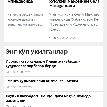
ҳуқуқий мақомини белгиловчи қонунни
Ў
маъқуллади
Ў
ри
7 август куни Олий Мажлис Сенатининг 18-ялпи
м
мажлисида “Ўзбекистон Республикаси
К
а…
Президенти Администрацияси тўғрисида”ги
Ў
Конс…
10:33 / 08.08.2026
Энг кўп ўқилганлар
Исроил ҳаво кучлари Ливан жанубидаги
ҳудудларга зарбалар берди
16:09 / 11.07.2026
“Менга ҳурматсизлик қилманг” – Месси
17:03 / 12.07.2026
Саудия шаҳзодаси Лондондаги меҳмонхонада
вафот этди
14:10 / 24.07.2026