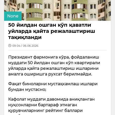
None
50 йилдан ошган кўп қаватли
уйларда қайта режалаштириш
тақиқланди
09:04 / 06.06.2026
Президент фармонига кўра, фойдаланиш
муддати 50 йилдан ошган кўп квартирали
уйларда қайта режалаштириш ишларини
амалга оширишга рухсат берилмайди.
Фақат биноларни мустаҳкамлаш ишлари
бундан мустасно;
Кафолат муддати давомида аниқланган
нуқсонларни бартараф этмаган
қурувчиларнинг рейтинг баллари