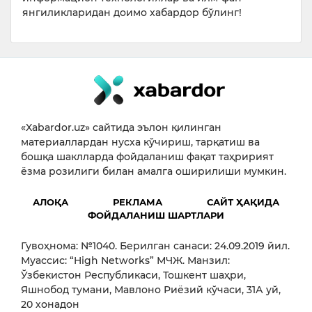
янгиликларидан доимо хабардор бўлинг!
«Xabardor.uz» сайтида эълон қилинган
материаллардан нусха кўчириш, тарқатиш ва
бошқа шаклларда фойдаланиш фақат таҳририят
ёзма розилиги билан амалга оширилиши мумкин.
АЛОҚА
РЕКЛАМА
САЙТ ҲАҚИДА
ФОЙДАЛАНИШ ШАРТЛАРИ
Гувоҳнома: №1040. Берилган санаси: 24.09.2019 йил.
Муассис: “High Networks” МЧЖ. Манзил:
Ўзбекистон Республикаси, Тошкент шаҳри,
Яшнобод тумани, Мавлоно Риёзий кўчаси, 31А уй,
20 хонадон