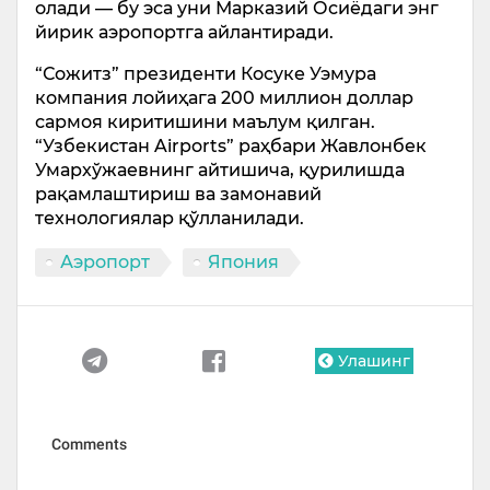
олади — бу эса уни Марказий Осиёдаги энг
йирик аэропортга айлантиради.
“Сожитз” президенти Косуке Уэмура
компания лойиҳага 200 миллион доллар
сармоя киритишини маълум қилган.
“Узбекистан Airports” раҳбари Жавлонбек
Умархўжаевнинг айтишича, қурилишда
рақамлаштириш ва замонавий
технологиялар қўлланилади.
Аэропорт
Япония
Улашинг