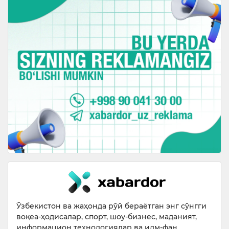
Ўзбекистон ва жаҳонда рўй бераётган энг сўнгги
воқеа-ҳодисалар, спорт, шоу-бизнес, маданият,
информацион технологиялар ва илм-фан