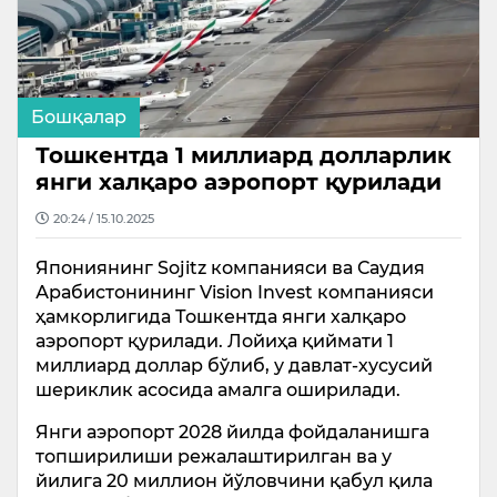
Бошқалар
Тошкентда 1 миллиард долларлик
янги халқаро аэропорт қурилади
20:24 / 15.10.2025
Япониянинг Sojitz компанияси ва Саудия
Арабистонининг Vision Invest компанияси
ҳамкорлигида Тошкентда янги халқаро
аэропорт қурилади. Лойиҳа қиймати 1
миллиард доллар бўлиб, у давлат-хусусий
шериклик асосида амалга оширилади.
Янги аэропорт 2028 йилда фойдаланишга
топширилиши режалаштирилган ва у
йилига 20 миллион йўловчини қабул қила