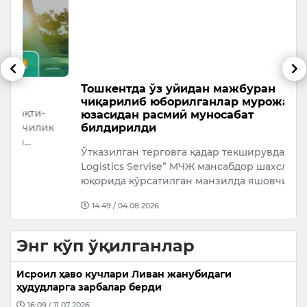
Тошкентда ўз уйидан мажбуран
S
чиқарилиб юборилганлар мурожаати
о
юзасидан расмий муносабат
5
к
билдирилди
т
Ўтказилган терговга қадар текширувда “Mega
қ
Logistics Servise” МЧЖ мансабдор шахслари
п
юқорида кўрсатилган манзилда яшовчи фуқ…
14:49 / 04.08.2026
Энг кўп ўқилганлар
Исроил ҳаво кучлари Ливан жанубидаги
ҳудудларга зарбалар берди
16:09 / 11.07.2026