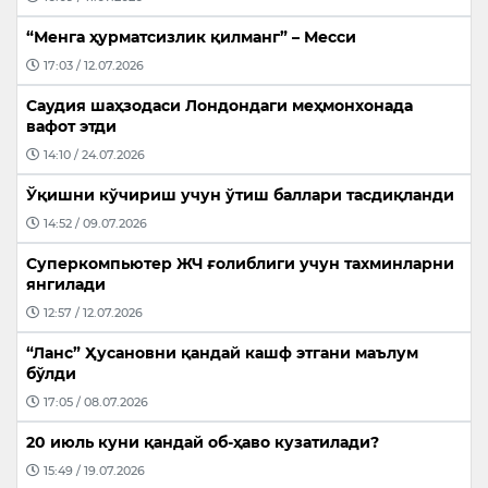
“Менга ҳурматсизлик қилманг” – Месси
17:03 / 12.07.2026
Саудия шаҳзодаси Лондондаги меҳмонхонада
вафот этди
14:10 / 24.07.2026
Ўқишни кўчириш учун ўтиш баллари тасдиқланди
14:52 / 09.07.2026
Суперкомпьютер ЖЧ ғолиблиги учун тахминларни
янгилади
12:57 / 12.07.2026
“Ланс” Ҳусановни қандай кашф этгани маълум
бўлди
17:05 / 08.07.2026
20 июль куни қандай об-ҳаво кузатилади?
15:49 / 19.07.2026