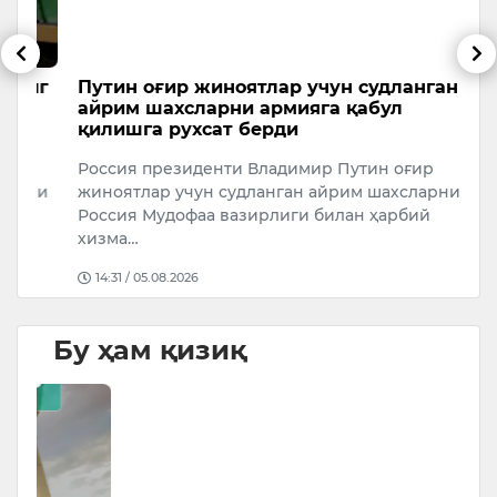
нг
Путин оғир жиноятлар учун судланган
Т
айрим шахсларни армияга қабул
н
қилишга рухсат берди
К
Россия президенти Владимир Путин оғир
Т
ни
жиноятлар учун судланган айрим шахсларнинг
“
Россия Мудофаа вазирлиги билан ҳарбий
т
хизма…
14:31 / 05.08.2026
Бу ҳам қизиқ