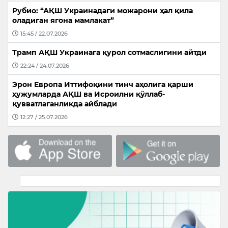
Рубио: “АҚШ Украинадаги можарони ҳал қила
оладиган ягона мамлакат”
15:45 / 22.07.2026
Трамп АҚШ Украинага қурол сотмаслигини айтди
22:24 / 24.07.2026
Эрон Европа Иттифоқини тинч аҳолига қарши
ҳужумларда АҚШ ва Исроилни қўллаб-
қувватлаганликда айблади
12:27 / 25.07.2026