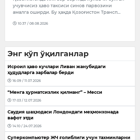
пи
учувчисиз ҳаво таксиси синов парвозини
м
амалга оширди. Бу ҳақда Қозоғистон Трансп…
К
Ў
10:37 / 08.08.2026
Энг кўп ўқилганлар
Исроил ҳаво кучлари Ливан жанубидаги
ҳудудларга зарбалар берди
16:09 / 11.07.2026
“Менга ҳурматсизлик қилманг” – Месси
17:03 / 12.07.2026
Саудия шаҳзодаси Лондондаги меҳмонхонада
вафот этди
14:10 / 24.07.2026
Суперкомпьютер ЖЧ ғолиблиги учун тахминларни