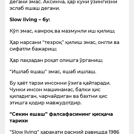
дегани эмас. Аксинча, ҳар куни ўзингизни
эслаб яшаш дегани.
Slow living – бу:
Кўп эмас, камроқ ва мазмунли иш қилиш;
Ҳар нарсани “тезроқ” қилиш эмас, онгли ва
сифатли бажариш;
Ҳар лаҳзадан роҳат олишга ўрганиш;
“Ишлаб яшаш” эмас, яшаб ишлаш.
Бу ҳаёт тарзи инсонни ўзига қайтаради.
Чунки инсон машинамас, балки ҳис
қиладиган, чарчайдиган ва бахтни ҳис
этишга қодир мавжудотдир.
“Секин яшаш” фалсафасининг қисқача
тарихи
“Slow living” ҳаракати расмий равишда 1986