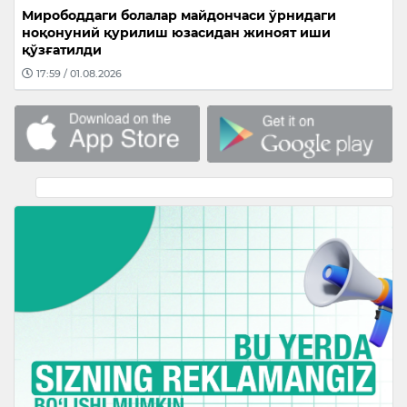
Мирободдаги болалар майдончаси ўрнидаги
ноқонуний қурилиш юзасидан жиноят иши
қўзғатилди
17:59 / 01.08.2026