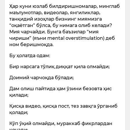
Ҳар куни юзлаб билдиришномалар, минглаб
маълумотлар, видеолар, янгиликлар,
танқидий изоҳлар бизнинг миямизга
“оқаётган” бўлса, бу нимага олиб келади?
Мия чарчайди. Бунга баъзилар “мия
чириши” (яъни mental overstimulation) деб
ном беришмоқда.
Бу ҳолатда одам:
Бир нарсага тўлиқ диққат қила олмайди;
Доимий чарчоқда бўлади;
Дам олиш пайтида ҳам ўзини безовта ҳис
қилади;
Қисқа видео, қисқа пост, тез завқга ўрганиб
қолади;
Кўп ўқий олмайди, мураккаб фикрлардан
қочади;