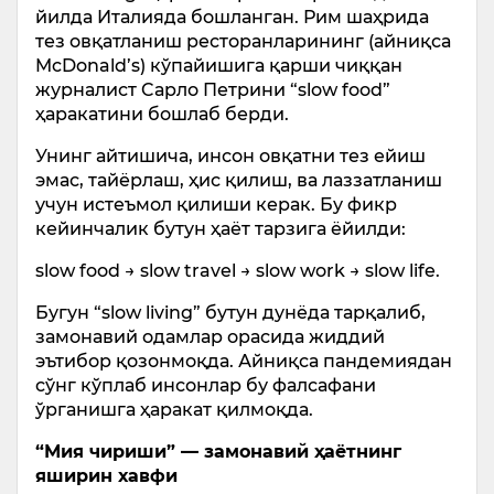
йилда Италияда бошланган. Рим шаҳрида
тез овқатланиш ресторанларининг (айниқса
McDonald’s) кўпайишига қарши чиққан
журналист Cарло Петрини “slow food”
ҳаракатини бошлаб берди.
Унинг айтишича, инсон овқатни тез ейиш
эмас, тайёрлаш, ҳис қилиш, ва лаззатланиш
учун истеъмол қилиши керак. Бу фикр
кейинчалик бутун ҳаёт тарзига ёйилди:
slow food → slow travel → slow work → slow life.
Бугун “slow living” бутун дунёда тарқалиб,
замонавий одамлар орасида жиддий
эътибор қозонмоқда. Айниқса пандемиядан
сўнг кўплаб инсонлар бу фалсафани
ўрганишга ҳаракат қилмоқда.
“Мия чириши” — замонавий ҳаётнинг
яширин хавфи