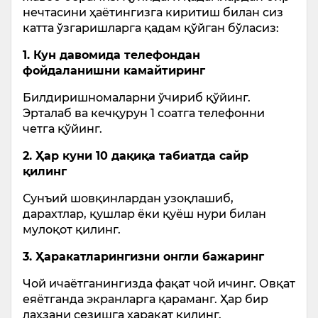
нечтасини ҳаётингизга киритиш билан сиз
катта ўзгаришларга қадам қўйган бўласиз:
1. Кун давомида телефондан
фойдаланишни камайтиринг
Билдиришномаларни ўчириб қўйинг.
Эрталаб ва кечқурун 1 соатга телефонни
четга қўйинг.
2. Ҳар куни 10 дақиқа табиатда сайр
қилинг
Сунъий шовқинлардан узоқлашиб,
дарахтлар, қушлар ёки қуёш нури билан
мулоқот қилинг.
3. Ҳаракатларингизни онгли бажаринг
Чой ичаётганингизда фақат чой ичинг. Овқат
еяётганда экранларга қараманг. Ҳар бир
лаҳзани сезишга ҳаракат қилинг.