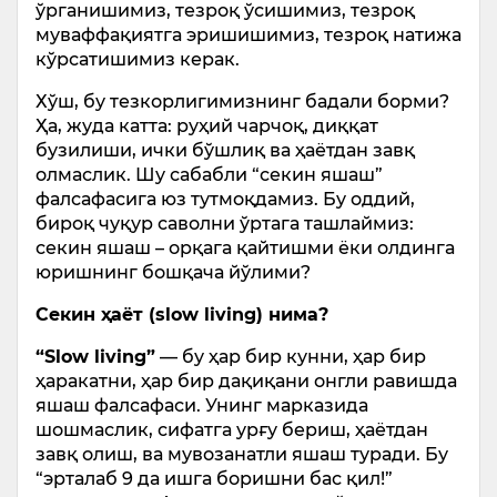
ўрганишимиз, тезроқ ўсишимиз, тезроқ
муваффақиятга эришишимиз, тезроқ натижа
кўрсатишимиз керак.
Хўш, бу тезкорлигимизнинг бадали борми?
Ҳа, жуда катта: руҳий чарчоқ, диққат
бузилиши, ички бўшлиқ ва ҳаётдан завқ
олмаслик. Шу сабабли “секин яшаш”
фалсафасига юз тутмоқдамиз. Бу оддий,
бироқ чуқур саволни ўртага ташлаймиз:
секин яшаш – орқага қайтишми ёки олдинга
юришнинг бошқача йўлими?
Секин ҳаёт (slow living) нима?
“Slow living”
— бу ҳар бир кунни, ҳар бир
ҳаракатни, ҳар бир дақиқани онгли равишда
яшаш фалсафаси. Унинг марказида
шошмаслик, сифатга урғу бериш, ҳаётдан
завқ олиш, ва мувозанатли яшаш туради. Бу
“эрталаб 9 да ишга боришни бас қил!”