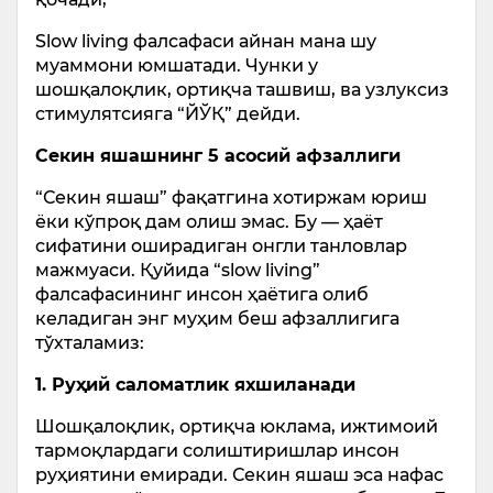
Slow living фалсафаси айнан мана шу
муаммони юмшатади. Чунки у
шошқалоқлик, ортиқча ташвиш, ва узлуксиз
стимулятсияга “ЙЎҚ” дейди.
Секин яшашнинг 5 асосий афзаллиги
“Секин яшаш” фақатгина хотиржам юриш
ёки кўпроқ дам олиш эмас. Бу — ҳаёт
сифатини оширадиган онгли танловлар
мажмуаси. Қуйида “slow living”
фалсафасининг инсон ҳаётига олиб
келадиган энг муҳим беш афзаллигига
тўхталамиз:
1. Руҳий саломатлик яхшиланади
Шошқалоқлик, ортиқча юклама, ижтимоий
тармоқлардаги солиштиришлар инсон
руҳиятини емиради. Секин яшаш эса нафас