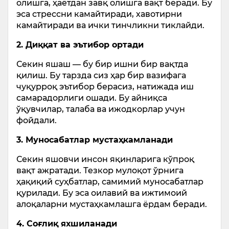
олишга, ҳаётдан завқ олишга вақт беради. Бу
эса стрессни камайтиради, хавотирни
камайтиради ва ички тинчликни тиклайди.
2. Диққат ва эътибор ортади
Секин яшаш — бу бир ишни бир вақтда
қилиш. Бу тарзда сиз ҳар бир вазифага
чуқурроқ эътибор берасиз, натижада иш
самарадорлиги ошади. Бу айниқса
ўқувчилар, талаба ва ижодкорлар учун
фойдали.
3. Муносабатлар мустаҳкамланади
Секин яшовчи инсон яқинларига кўпроқ
вақт ажратади. Тезкор мулоқот ўрнига
ҳақиқий суҳбатлар, самимий муносабатлар
қурилади. Бу эса оилавий ва ижтимоий
алоқаларни мустаҳкамлашга ёрдам беради.
4. Соғлиқ яхшиланади