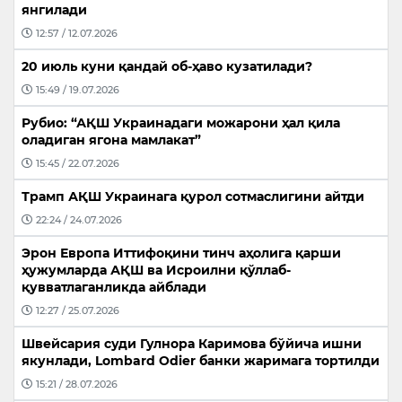
янгилади
12:57 / 12.07.2026
20 июль куни қандай об-ҳаво кузатилади?
15:49 / 19.07.2026
Рубио: “АҚШ Украинадаги можарони ҳал қила
оладиган ягона мамлакат”
15:45 / 22.07.2026
Трамп АҚШ Украинага қурол сотмаслигини айтди
22:24 / 24.07.2026
Эрон Европа Иттифоқини тинч аҳолига қарши
ҳужумларда АҚШ ва Исроилни қўллаб-
қувватлаганликда айблади
12:27 / 25.07.2026
Швейсария суди Гулнора Каримова бўйича ишни
якунлади, Lombard Odier банки жаримага тортилди
15:21 / 28.07.2026