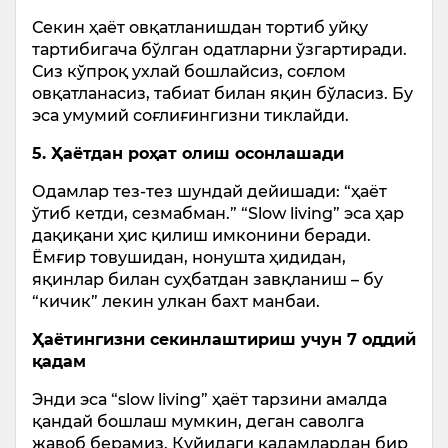
Секин ҳаёт овқатланишдан тортиб уйқу
тартибигача бўлган одатларни ўзгартиради.
Сиз кўпроқ ухлай бошлайсиз, соғлом
овқатланасиз, табиат билан яқин бўласиз. Бу
эса умумий соғлиғингизни тиклайди.
5. Ҳаётдан роҳат олиш осонлашади
Одамлар тез-тез шундай дейишади: “ҳаёт
ўтиб кетди, сезмабман.” “Slow living” эса ҳар
дақиқани ҳис қилиш имконини беради.
Ёмғир товушидан, нонушта ҳидидан,
яқинлар билан суҳбатдан завқланиш – бу
“кичик” лекин улкан бахт манбаи.
Ҳаётингизни секинлаштириш учун 7 оддий
қадам
Энди эса “slow living” ҳаёт тарзини амалда
қандай бошлаш мумкин, деган саволга
жавоб берамиз. Қуйидаги қадамлардан бир