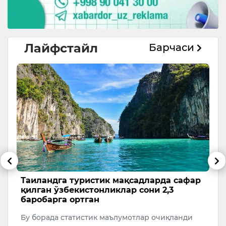
Лайфстайл
Барчаси
к
Таиландга туристик мақсадларда сафар
Ш
қилган ўзбекистонликлар сони 2,3
l
баробарга ортган
п
Бу борада статистик маълумотлар очиқланди
Се