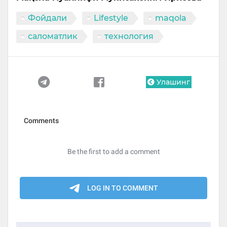
Фойдали
Lifestyle
maqola
саломатлик
технология
Улашинг