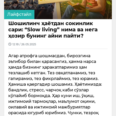
Лайфстайл
Шошилинч ҳаётдан сокинлик
сари: “Slow living” нима ва нега
ҳозир бунинг айни пайти?
12:18 / 26.05.2025
Агар атрофга шошмасдан, бирозгина
эътибор билан қарасангиз, ҳамма нарса
ҳамда бизнинг ҳаракатларимиз ҳам
тезлашиб кетган. Тез овқатланамиз, тез
гапирамиз, тез фикрлаймиз, тез юрамиз.
Ҳамиша қаергадир шошамиз. Ҳаётимизда:
бандлик, стресс, чарчоқ каби сўзлар
кўпайиб бормоқда. Ҳар куни иш, ўқиш,
ижтимоий тармоқлар, маълумот оқими,
оилавий ва ижтимоий мажбуриятлар
орасида югуриб юрибмиз. Чунки, тезроқ