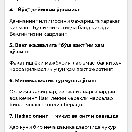
4. “Йўқ” дейишни ўрганинг
Ҳамманинг илтимосини бажаришга ҳаракат
қилманг. Бу сизни ортиқча банд қилади.
Вақтингизни қадрланг.
5. Вақт жадвалига “бўш вақт”ни ҳам
қўшинг
Фақат иш ёки мажбуриятлар эмас, балки ҳеч
нарса қилмаслик учун ҳам вақт ажратинг.
6. Минималистик турмушга ўтинг
Ортиқча харидлар, кераксиз нарсалардан
воз кечинг. Кам, лекин керакли нарсалар
билан яшаш осонлик беради.
7. Нафас олинг — чуқур ва онгли равишда
Ҳар куни бир неча дақиқа давомида чуқур