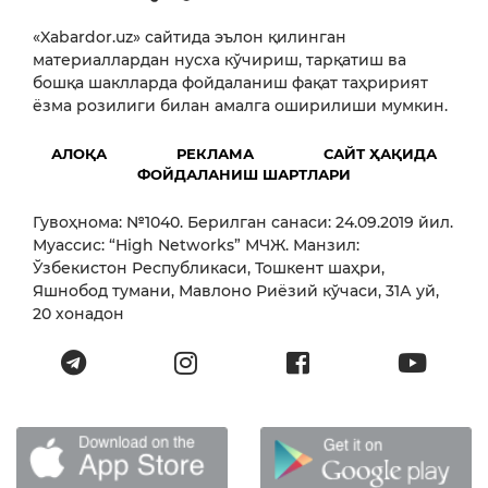
«Xabardor.uz» сайтида эълон қилинган
материаллардан нусха кўчириш, тарқатиш ва
бошқа шаклларда фойдаланиш фақат таҳририят
ёзма розилиги билан амалга оширилиши мумкин.
АЛОҚА
РЕКЛАМА
САЙТ ҲАҚИДА
ФОЙДАЛАНИШ ШАРТЛАРИ
Гувоҳнома: №1040. Берилган санаси: 24.09.2019 йил.
Муассис: “High Networks” МЧЖ. Манзил:
Ўзбекистон Республикаси, Тошкент шаҳри,
Яшнобод тумани, Мавлоно Риёзий кўчаси, 31А уй,
20 хонадон