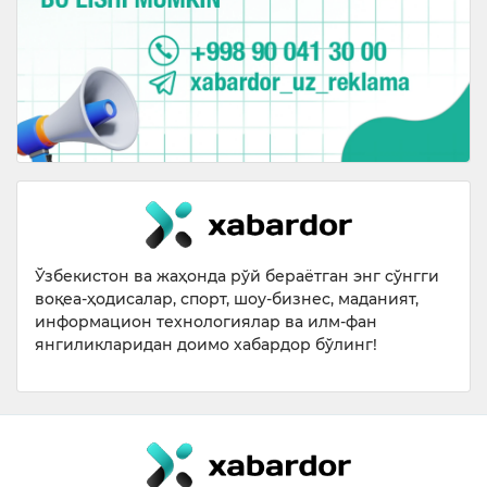
Ўзбекистон ва жаҳонда рўй бераётган энг сўнгги
воқеа-ҳодисалар, спорт, шоу-бизнес, маданият,
информацион технологиялар ва илм-фан
янгиликларидан доимо хабардор бўлинг!