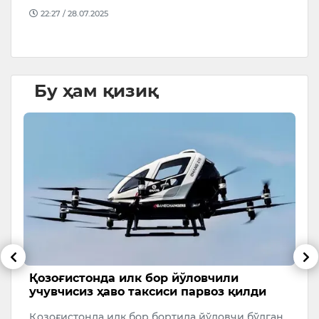
ҳ
22:27 / 28.07.2025
д
Бу ҳам қизиқ
г
Қозоғистонда илк бор йўловчили
Т
и
учувчисиз ҳаво таксиси парвоз қилди
Ў
Қозоғистонда илк бор бортида йўловчи бўлган
Ў