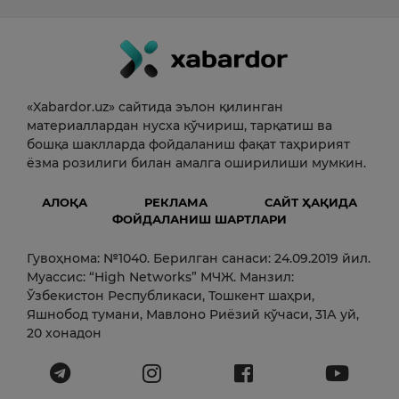
«Xabardor.uz» сайтида эълон қилинган
материаллардан нусха кўчириш, тарқатиш ва
бошқа шаклларда фойдаланиш фақат таҳририят
ёзма розилиги билан амалга оширилиши мумкин.
АЛОҚА
РЕКЛАМА
САЙТ ҲАҚИДА
ФОЙДАЛАНИШ ШАРТЛАРИ
Гувоҳнома: №1040. Берилган санаси: 24.09.2019 йил.
Муассис: “High Networks” МЧЖ. Манзил:
Ўзбекистон Республикаси, Тошкент шаҳри,
Яшнобод тумани, Мавлоно Риёзий кўчаси, 31А уй,
20 хонадон