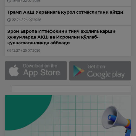
15:45 / 22.07.2026
Трамп АҚШ Украинага қурол сотмаслигини айтди
22:24 / 24.07.2026
Эрон Европа Иттифоқини тинч аҳолига қарши
ҳужумларда АҚШ ва Исроилни қўллаб-
қувватлаганликда айблади
12:27 / 25.07.2026