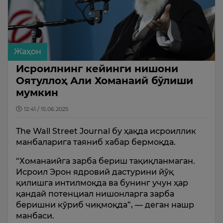
Жаҳон
Исроилнинг кейинги нишони
Оятуллоҳ Али Хоманаий бўлиши
мумкин
12:41 / 15.06.2025
The Wall Street Journal бу ҳақда исроиллик
манбаларига таяниб хабар бермоқда.
“Хоманаийга зарба бериш тақиқланмаган.
Исроил Эрон ядровий дастурини йўқ
қилишга интилмоқда ва бунинг учун ҳар
қандай потенциал нишонларга зарба
беришни кўриб чиқмоқда”, — деган нашр
манбаси.