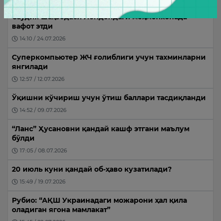
Саудия шаҳзодаси Лондондаги меҳмонхонада
вафот этди
14:10 / 24.07.2026
Суперкомпьютер ЖЧ ғолиблиги учун тахминларни
янгилади
12:57 / 12.07.2026
Ўқишни кўчириш учун ўтиш баллари тасдиқланди
14:52 / 09.07.2026
“Ланс” Ҳусановни қандай кашф этгани маълум
бўлди
17:05 / 08.07.2026
20 июль куни қандай об-ҳаво кузатилади?
15:49 / 19.07.2026
Рубио: “АҚШ Украинадаги можарони ҳал қила
оладиган ягона мамлакат”