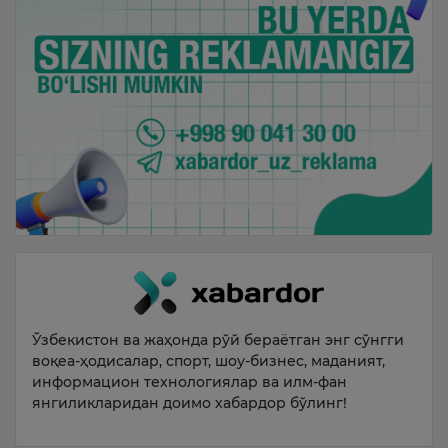
Ўзбекистон ва жаҳонда рўй бераётган энг сўнгги
воқеа-ҳодисалар, спорт, шоу-бизнес, маданият,
информацион технологиялар ва илм-фан
янгиликларидан доимо хабардор бўлинг!