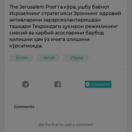
The Jerusalem Post’га кўра, ушбу баёнот
Исроилнинг стратегияси Эроннинг ядровий
активларини зарарсизлантиришдан
ташқари Теҳрондаги ҳукмрон режимининг
сиёсий ва ҳарбий асосларини барбод
қилишни ҳам ўз ичига олишини
кўрсатмоқда.
Eron
Isroil
Уруш
Улашинг