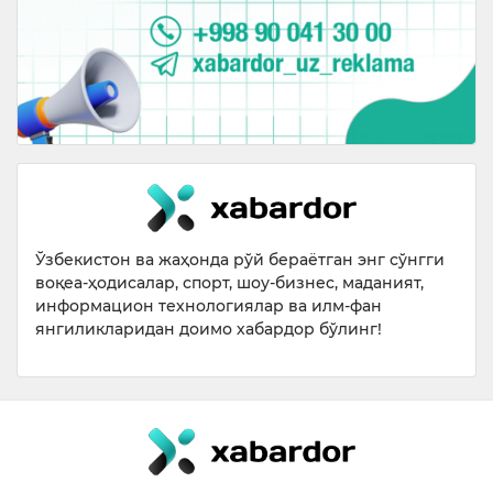
Ўзбекистон ва жаҳонда рўй бераётган энг сўнгги
воқеа-ҳодисалар, спорт, шоу-бизнес, маданият,
информацион технологиялар ва илм-фан
янгиликларидан доимо хабардор бўлинг!