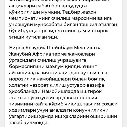
акциялари сабаб бошқа ҳудудга
кўчирилиши мумкин. Тадбир жаҳон
чемпионатининг очилиш маросими ва илк
учрашуви муносабати билан ташкил этилган
бўлиб, унда президентнинг ҳам иштирок
этиши кутилган эди.
Бироқ Клаудия Шейнбаум Мексика ва
Жанубий Африка терма жамоалари
ўртасидаги очилиш учрашувига
бормаслигини маълум қилди. Унинг
айтишича, вазиятни яқиндан кузатиш ва
норозилик намойишлари билан боғлиқ
ҳолатни назорат қилиш устувор вазифа
ҳисобланади.Намойишларда иштирок
этаётган ўқитувчилар давлат пенсия
тизимини қайта кўриб чиқиш, таълим соҳаси
ходимлари учун амалдаги қонунчиликни
ўзгартириш ҳамда иш ҳақларини оширишни
талаб қилмоқда.