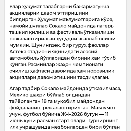
Улар ҳукумат талабларни бажармагунча
акцияларни давом эттиришини
билдирган.Ҳукумат маълумотларига кўра,
намойишчилар Сокало майдонида лагерь
ташкил қилиши ва фестиваль ўтказилиши
режалаштирилган ҳудудни эгаллаб олиши
мумкин. Шунингдек, бир гуруҳ фаоллар
Астека стадиони яқинидаги асосий
автомобиль йўлларидан бирини ҳам тўсиб
қўйган.Расмийлар жаҳон чемпионати
очилиш ҳафтаси давомида ҳам норозилик
акциялари давом этишини тасдиқлаган.
Агар тадбир Сокало майдонида ўтказилмаса,
Мехико шаҳри бўйлаб олдиндан
тайёрланган 18 та муқобил майдондан
фойдаланиш режалаштирилган. Маълумот
учун, футбол бўйича ЖЧ–2026 бугун — 11
июнь куни расман старт олади. Турнирнинг
илк учрашувида мезбонлардан бири бўлган