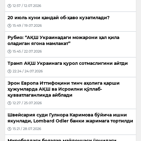
12:57 / 12.07.2026
20 июль куни қандай об-ҳаво кузатилади?
15:49 / 19.07.2026
Рубио: “АҚШ Украинадаги можарони ҳал қила
оладиган ягона мамлакат”
15:45 / 22.07.2026
Трамп АҚШ Украинага қурол сотмаслигини айтди
22:24 / 24.07.2026
Эрон Европа Иттифоқини тинч аҳолига қарши
ҳужумларда АҚШ ва Исроилни қўллаб-
қувватлаганликда айблади
12:27 / 25.07.2026
Швейсария суди Гулнора Каримова бўйича ишни
якунлади, Lombard Odier банки жаримага тортилди
15:21 / 28.07.2026
Мирободдаги болалар майдончаси ўрнидаги