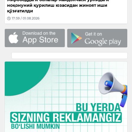
ноқонуний қурилиш юзасидан жиноят иши
қўзғатилди
17:59 / 01.08.2026