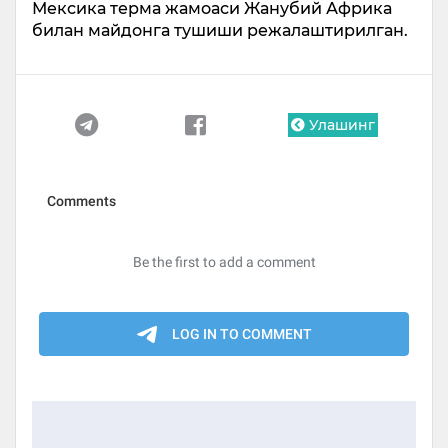
Мексика терма жамоаси Жанубий Африка
билан майдонга тушиши режалаштирилган.
Улашинг