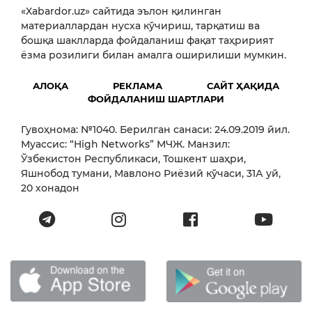
«Xabardor.uz» сайтида эълон қилинган
материаллардан нусха кўчириш, тарқатиш ва
бошқа шаклларда фойдаланиш фақат таҳририят
ёзма розилиги билан амалга оширилиши мумкин.
АЛОҚА
РЕКЛАМА
САЙТ ҲАҚИДА
ФОЙДАЛАНИШ ШАРТЛАРИ
Гувоҳнома: №1040. Берилган санаси: 24.09.2019 йил.
Муассис: “High Networks” МЧЖ. Манзил:
Ўзбекистон Республикаси, Тошкент шаҳри,
Яшнобод тумани, Мавлоно Риёзий кўчаси, 31А уй,
20 хонадон