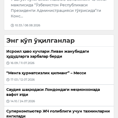
амалга оширди. Бу ҳақда Қозоғистон Трансп…
қ
ҳ
10:37 / 08.08.2026
Энг кўп ўқилганлар
Исроил ҳаво кучлари Ливан жанубидаги
ҳудудларга зарбалар берди
16:09 / 11.07.2026
“Менга ҳурматсизлик қилманг” – Месси
17:03 / 12.07.2026
Саудия шаҳзодаси Лондондаги меҳмонхонада
вафот этди
14:10 / 24.07.2026
Суперкомпьютер ЖЧ ғолиблиги учун тахминларни
янгилади