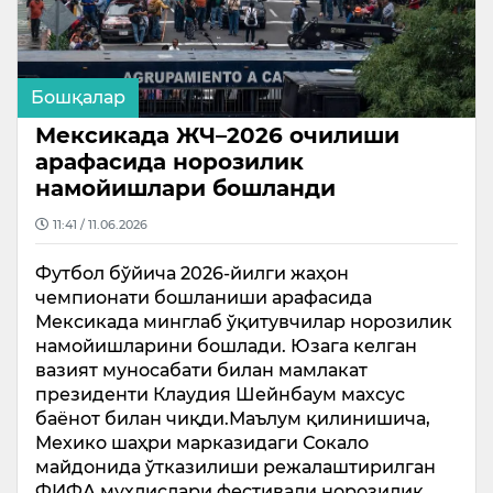
Бошқалар
Мексикада ЖЧ–2026 очилиши
арафасида норозилик
намойишлари бошланди
11:41 / 11.06.2026
Футбол бўйича 2026-йилги жаҳон
чемпионати бошланиши арафасида
Мексикада минглаб ўқитувчилар норозилик
намойишларини бошлади. Юзага келган
вазият муносабати билан мамлакат
президенти Клаудия Шейнбаум махсус
баёнот билан чиқди.Маълум қилинишича,
Мехико шаҳри марказидаги Сокало
майдонида ўтказилиши режалаштирилган
ФИФА мухлислари фестивали норозилик