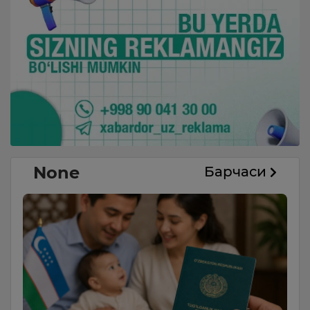
None
Барчаси