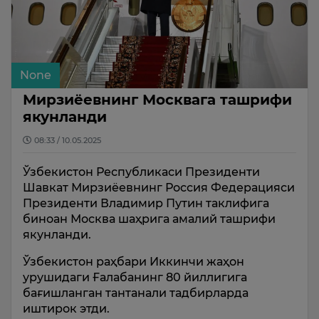
None
Мирзиёевнинг Москвага ташрифи
якунланди
08:33 / 10.05.2025
Ўзбекистон Республикаси Президенти
Шавкат Мирзиёевнинг Россия Федерацияси
Президенти Владимир Путин таклифига
биноан Москва шаҳрига амалий ташрифи
якунланди.
Ўзбекистон раҳбари Иккинчи жаҳон
урушидаги Ғалабанинг 80 йиллигига
бағишланган тантанали тадбирларда
иштирок этди.