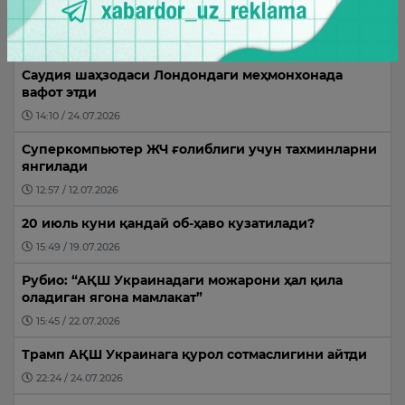
“Менга ҳурматсизлик қилманг” – Месси
17:03 / 12.07.2026
Саудия шаҳзодаси Лондондаги меҳмонхонада
вафот этди
14:10 / 24.07.2026
Суперкомпьютер ЖЧ ғолиблиги учун тахминларни
янгилади
12:57 / 12.07.2026
20 июль куни қандай об-ҳаво кузатилади?
15:49 / 19.07.2026
Рубио: “АҚШ Украинадаги можарони ҳал қила
оладиган ягона мамлакат”
15:45 / 22.07.2026
Трамп АҚШ Украинага қурол сотмаслигини айтди
22:24 / 24.07.2026