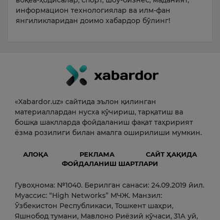
воқеа-ҳодисалар, спорт, шоу-бизнес, маданият,
информацион технологиялар ва илм-фан
янгиликларидан доимо хабардор бўлинг!
«Xabardor.uz» сайтида эълон қилинган
материаллардан нусха кўчириш, тарқатиш ва
бошқа шаклларда фойдаланиш фақат таҳририят
ёзма розилиги билан амалга оширилиши мумкин.
АЛОҚА
РЕКЛАМА
САЙТ ҲАҚИДА
ФОЙДАЛАНИШ ШАРТЛАРИ
Гувоҳнома: №1040. Берилган санаси: 24.09.2019 йил.
Муассис: “High Networks” МЧЖ. Манзил:
Ўзбекистон Республикаси, Тошкент шаҳри,
Яшнобод тумани, Мавлоно Риёзий кўчаси, 31А уй,