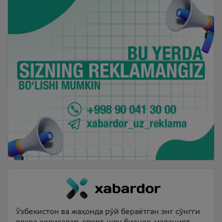
Ўзбекистон ва жаҳонда рўй бераётган энг сўнгги