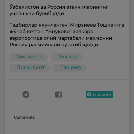
Ўзбекистон ва Россия етакчиларининг
учрашуви бўлиб ўтди.
Тадбирлар якунлангач, Мирзиёев Тошкентга
жўнаб кетган. “Внуково” халқаро
аэропортида олий мартабали меҳмонни
Россия расмийлари кузатиб қўйди.
Мирзиёев
Москва
Президент
Ташриф
Улашинг