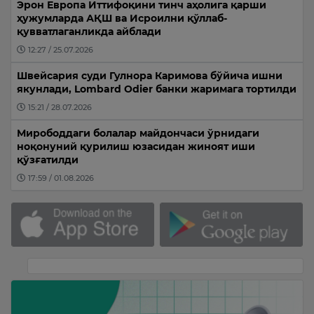
Эрон Европа Иттифоқини тинч аҳолига қарши
ҳужумларда АҚШ ва Исроилни қўллаб-
қувватлаганликда айблади
12:27 / 25.07.2026
Швейсария суди Гулнора Каримова бўйича ишни
якунлади, Lombard Odier банки жаримага тортилди
15:21 / 28.07.2026
Мирободдаги болалар майдончаси ўрнидаги
ноқонуний қурилиш юзасидан жиноят иши
қўзғатилди
17:59 / 01.08.2026