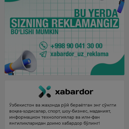
Ўзбекистон ва жаҳонда рўй бераётган энг сўнгги
воқеа-ҳодисалар, спорт, шоу-бизнес, маданият,
информацион технологиялар ва илм-фан
янгиликларидан доимо хабардор бўлинг!