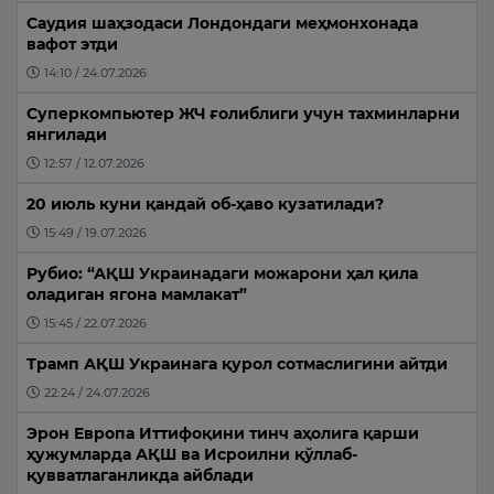
Саудия шаҳзодаси Лондондаги меҳмонхонада
вафот этди
14:10 / 24.07.2026
Суперкомпьютер ЖЧ ғолиблиги учун тахминларни
янгилади
12:57 / 12.07.2026
20 июль куни қандай об-ҳаво кузатилади?
15:49 / 19.07.2026
Рубио: “АҚШ Украинадаги можарони ҳал қила
оладиган ягона мамлакат”
15:45 / 22.07.2026
Трамп АҚШ Украинага қурол сотмаслигини айтди
22:24 / 24.07.2026
Эрон Европа Иттифоқини тинч аҳолига қарши
ҳужумларда АҚШ ва Исроилни қўллаб-
қувватлаганликда айблади