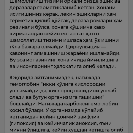
Шамоллатиш тизими орқали бизда эшик ва
деразалар герметикланиб кетган. Хонани
иситишимиз керак, лекин эшикларни ҳам
герметик қилиб қўйсак, дераза ромлари ҳам
резинали бўлса, хонага қўшимча ҳаво
кирмагандан кейин ёнган газ ҳатто
шамоллатиш тизими ишласа ҳам, ўз ишини
тўла бажара олмайди. Циркульяция —
ҳавонинг алмашиниш жараёни ишламайди.
Бу эса ис газининг хона ичида йиғилишига
ва инсонларнинг ҳалокатига олиб келади.
Юқорида айтганимиздек, натижада
гемоглобин “икки қўлига кислородни
ушламайди-да, кислород оксидини ушлаб
олади ва бутун организмга ташишни”
бошлайди. Натижада карбоксигемоглобин
ҳосил бўлади. У организмда кўпайиб
кетганидан кейин доимий заифлик
(гипоксия) ва кейинчалик аноксия, яъни
мияни ўлишига, кейин ҳушдан кетишга олиб