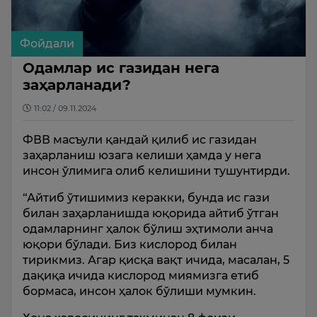
Фойдали
Одамлар ис газидан нега
заҳарланади?
11:02 / 09.11.2024
ФВВ масъули қандай қилиб ис газидан
заҳарланиш юзага келиши ҳамда у нега
инсон ўлимига олиб келишини тушунтирди.
“Айтиб ўтишимиз керакки, бунда ис гази
билан заҳарланишда юқорида айтиб ўтган
одамларнинг ҳалок бўлиш эҳтимоли анча
юқори бўлади. Биз кислород билан
тирикмиз. Агар қисқа вақт ичида, масалан, 5
дақиқа ичида кислород миямизга етиб
бормаса, инсон ҳалок бўлиши мумкин.