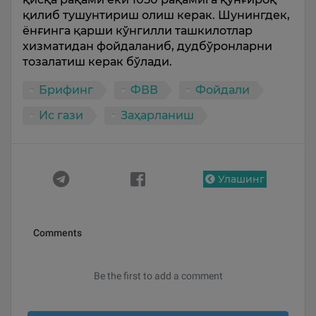
қилиб тушунтириш олиш керак. Шунингдек,
ёнғинга қарши кўнгилли ташкилотлар
хизматидан фойдаланиб, дудбўронларни
тозалатиш керак бўлади.
Брифинг
ФВВ
Фойдали
Ис гази
Заҳарланиш
Улашинг