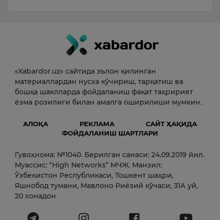
«Xabardor.uz» сайтида эълон қилинган
материаллардан нусха кўчириш, тарқатиш ва
бошқа шаклларда фойдаланиш фақат таҳририят
ёзма розилиги билан амалга оширилиши мумкин.
АЛОҚА
РЕКЛАМА
САЙТ ҲАҚИДА
ФОЙДАЛАНИШ ШАРТЛАРИ
Гувоҳнома: №1040. Берилган санаси: 24.09.2019 йил.
Муассис: “High Networks” МЧЖ. Манзил:
Ўзбекистон Республикаси, Тошкент шаҳри,
Яшнобод тумани, Мавлоно Риёзий кўчаси, 31А уй,
20 хонадон