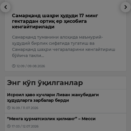
Самарқанд шаҳри ҳудуди 17 минг
И
гектардан ортиқ ер ҳисобига
т
кенгайтирилади
8
Самарқанд туманини алоҳида маъмурий-
А
ҳудудий бирлик сифатида тугатиш ва
n
ў
Самарқанд шаҳри чегараларини кенгайтириш
бўйича такли…
12:09 / 09.08.2026
Энг кўп ўқилганлар
Исроил ҳаво кучлари Ливан жанубидаги
ҳудудларга зарбалар берди
16:09 / 11.07.2026
“Менга ҳурматсизлик қилманг” – Месси
17:03 / 12.07.2026