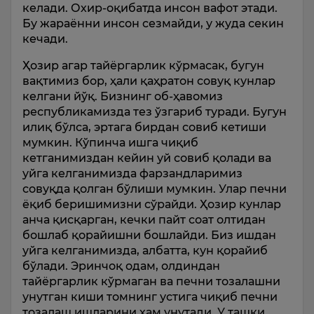
келади. Охир-оқибатда инсон вафот этади.
Бу жараённи инсон сезмайди, у жуда секин
кечади.
Ҳозир агар тайёргарлик кўрмасак, бугун
вақтимиз бор, ҳали қаҳратон совуқ кунлар
келгани йўқ. Бизнинг об-ҳавомиз
республикамизда тез ўзгариб туради. Бугун
илиқ бўлса, эртага бирдан совиб кетиши
мумкин. Кўпинча ишга чиқиб
кетганимиздан кейин уй совиб қолади ва
уйга келганимизда фарзандларимиз
совуқда қолган бўлиши мумкин. Улар печни
ёқиб беришимизни сўрайди. Ҳозир кунлар
анча қисқарган, кечки пайт соат олтидан
бошлаб қорайишни бошлайди. Биз ишдан
уйга келганимизда, албатта, кун қорайиб
бўлади. Эринчоқ одам, олдиндан
тайёргарлик кўрмаган ва печни тозалашни
унутган киши томнинг устига чиқиб печни
тозалаш ишларини ҳам унутади. У ташқи