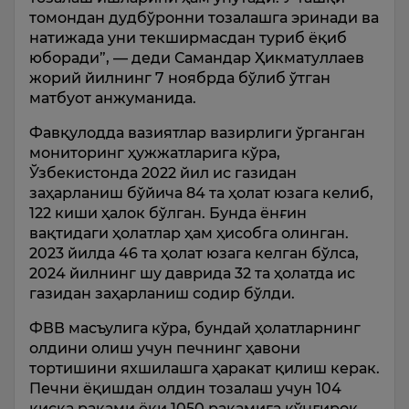
томондан дудбўронни тозалашга эринади ва
натижада уни текширмасдан туриб ёқиб
юборади”, — деди Самандар Ҳикматуллаев
жорий йилнинг 7 ноябрда бўлиб ўтган
матбуот анжуманида.
Фавқулодда вазиятлар вазирлиги ўрганган
мониторинг ҳужжатларига кўра,
Ўзбекистонда 2022 йил ис газидан
заҳарланиш бўйича 84 та ҳолат юзага келиб,
122 киши ҳалок бўлган. Бунда ёнғин
вақтидаги ҳолатлар ҳам ҳисобга олинган.
2023 йилда 46 та ҳолат юзага келган бўлса,
2024 йилнинг шу даврида 32 та ҳолатда ис
газидан заҳарланиш содир бўлди.
ФВВ масъулига кўра, бундай ҳолатларнинг
олдини олиш учун печнинг ҳавони
тортишини яхшилашга ҳаракат қилиш керак.
Печни ёқишдан олдин тозалаш учун 104
қисқа рақами ёки 1050 рақамига қўнғироқ