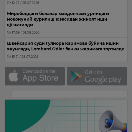
12:27 / 25.07.2026
Мирободдаги болалар майдончаси ўрнидаги
ноқонуний қурилиш юзасидан жиноят иши
қўзғатилди
17:59 / 01.08.2026
Швейсария суди Гулнора Каримова бўйича ишни
якунлади, Lombard Odier банки жаримага тортилди
15:21 / 28.07.2026