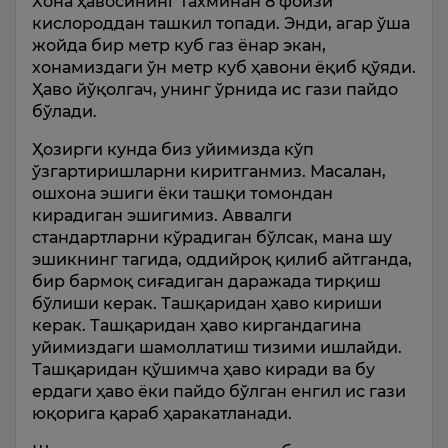
Хона ҳавосининг тахминан 8 фоизи
кислороддан ташкил топади. Энди, агар ўша
жойда бир метр куб газ ёнар экан,
хонамиздаги ўн метр куб ҳавони ёқиб қўяди.
Ҳаво йўқолгач, унинг ўрнида ис гази пайдо
бўлади.
Ҳозирги кунда биз уйимизда кўп
ўзгартиришларни киритганмиз. Масалан,
ошхона эшиги ёки ташқи томондан
кирадиган эшигимиз. Аввалги
стандартларни кўрадиган бўлсак, мана шу
эшикнинг тагида, оддийроқ қилиб айтганда,
бир бармоқ сиғадиган даражада тирқиш
бўлиши керак. Ташқаридан ҳаво кириши
керак. Ташқаридан ҳаво киргандагина
уйимиздаги шамоллатиш тизими ишлайди.
Ташқаридан қўшимча ҳаво киради ва бу
ердаги ҳаво ёки пайдо бўлган енгил ис гази
юқорига қараб ҳаракатланади.